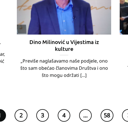
.
Dino Milinović u Vijestima iz
kulture
ar,
„Previše naglašavamo naše podjele, ono
ić
što sam obećao članovima Društva i ono
što mogu održati [...]
1
2
3
4
…
58