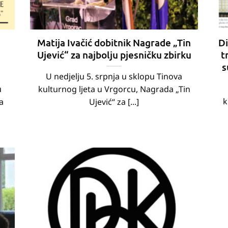
Matija Ivačić dobitnik Nagrade „Tin
Di
Ujević“ za najbolju pjesničku zbirku
t
s
U nedjelju 5. srpnja u sklopu Tinova
u
kulturnog ljeta u Vrgorcu, Nagrada „Tin
k
a
Ujević“ za [...]