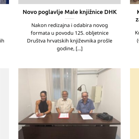
Novo poglavlje Male knjižnice DHK
z
Nakon redizajna i odabira novog
K
formata u povodu 125. obljetnice
ih
Društva hrvatskih književnika prošle
godine, [...]