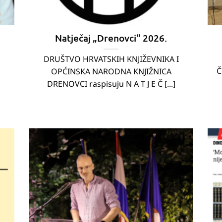
Natječaj „Drenovci“ 2026.
DRUŠTVO HRVATSKIH KNJIŽEVNIKA I
Č
OPĆINSKA NARODNA KNJIŽNICA
DRENOVCI raspisuju N A T J E Č [...]