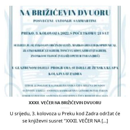
XXXII. VEČER NA BRIŽIĆEVIN DVUORU
U srijedu, 3. kolovoza u Preku kod Zadra održat će
se književni susret "XXXII. VEČER NA [...]