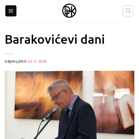
Skip
to
content
Barakovićevi dani
OBJAVLJENO
05.11.2018