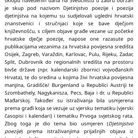
sklopu navedenih dana na Sveučilištu u Zadru održan
je skup pod nazivom Djetinjstvo poezije i poezija
djetinjstva na kojemu su sudjelovali ugledni hrvatski
znanstvenici i stručnjaci koje se bave dječjom
književnošću, s ciljem objave građe vezane uz početke
hrvatske dječje poezije, napose one razasute po
publikacijama vezanima za hrvatska povijesna središta
Osijek, Zagreb, Varaždin, Karlovac, Pulu, Rijeku, Zadar,
Split, Dubrovnik do regionalnih središta na prostoru
bivše države (npr. kalendarski zbornici vojvođanskih
Hrvata), te do sredina u kojima živi hrvatska povijesna
manjina, Gradišće/ Burgenland u Republici Austriji te
Szombathely, Nagykanisza, Pecs, Baja i dr. u Republici
Mađarskoj. Također su istraživanja bila usmjerena
prema građi koja se vezuje uz vjersku tematiku (vjerski
časopisi i kalendari) i tematiku Prvoga svjetskog rata.
Zbog toga je dio tema bio usmjeren (
Djetinjstvo
poezije
) prema istraživanjima prijašnjih objava iz