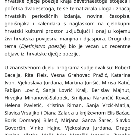
hrvatske dječje poezije kraja devetnaestoga stoljeća i
početka dvadesetoga, te se tematizirala uloga i značaj
hrvatskih periodičnih izdanja, novina, časopisa,
godišnjaka i kalendara s naglaskom na cjelokupni
hrvatski kulturni prostor uključujući i onaj u kojemu
živi hrvatska povijesna manjina i dijaspora. Drugi dio
tema (
Djetinjstvo poezije
) bio je vezan uz recentne
objave iz hrvatske dječje poezije.
U znanstvenom dijelu programa sudjelovali su: Robert
Bacalja, Rita Fleis, Vesna Grahovac Pražić, Katarina
Ivon, Vjekoslava Jurdana, Martina Jurišić, Mirisa Katić,
Fabijan Lovrić, Sanja Lovrić Kralj, Berislav Majhut,
Hrvojka Mihanović-Salopek, Smiljana Narančić Kovač,
Helena Pavletić, Kristina Riman, Sanja Vrcić-Matija,
Slavica Vrsaljko i Diana Zalar, a u književnom Elis Baćac,
Boris Domagoj Biletić, Mirjana Ganza Šarec, Slavko
Govorčin, Vinko Hajnc, Vjekoslava Jurdana, Drago