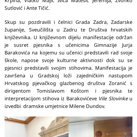
Krpina, Vlatko Majić Ivica Matešić Jeremija, Zvonko
Sutlović i Ante Tičić.
Skup su pozdravili i čelnici Grada Zadra, Zadarske
županije, Sveučilišta u Zadru te Društva hrvatskih
književnika. U književnom dijelu manifestacije održan
je susret pjesnika s učenicima Gimnazije Jurja
Barakovića na kojemu su učenici predstavili rad svoje
škole, napose svoje kulturne aktivnosti dok su se
pjesnici predstavili svojim stihovima. Manifestacija je
završena u Gradskoj loži zajedničkim nastupom
Hrvatskog pjevačkog glazbenog društva Zoranić s
dirigentom Tomislavom Koštom i pjesnika te
interpretacijom stihova iz Barakovićeve
Vile Slovinke
u
izvedbi dramske umjetnice Milene Dundov.