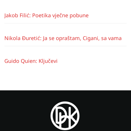
Jakob Filić: Poetika vječne pobune
Nikola Đuretić: Ja se opraštam, Cigani, sa vama
Guido Quien: Ključevi