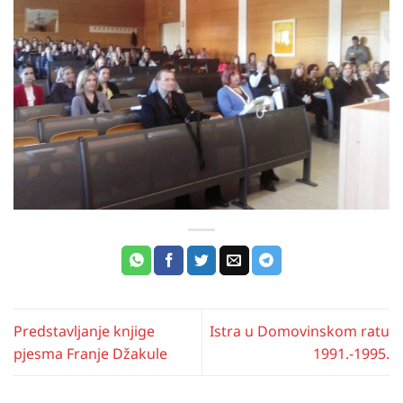
Predstavljanje knjige
Istra u Domovinskom ratu
pjesma Franje Džakule
1991.-1995.