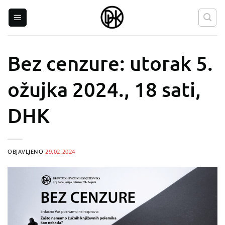
Skip
to
content
Bez cenzure: utorak 5.
ožujka 2024., 18 sati,
DHK
OBJAVLJENO
29.02.2024