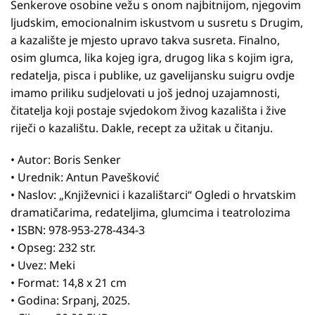
Senkerove osobine vežu s onom najbitnijom, njegovim
ljudskim, emocionalnim iskustvom u susretu s Drugim,
a kazalište je mjesto upravo takva susreta. Finalno,
osim glumca, lika kojeg igra, drugog lika s kojim igra,
redatelja, pisca i publike, uz gavelijansku suigru ovdje
imamo priliku sudjelovati u još jednoj uzajamnosti,
čitatelja koji postaje svjedokom živog kazališta i žive
riječi o kazalištu. Dakle, recept za užitak u čitanju.
• Autor: Boris Senker
• Urednik: Antun Pavešković
• Naslov: „Književnici i kazalištarci“ Ogledi o hrvatskim
dramatičarima, redateljima, glumcima i teatrolozima
• ISBN: 978-953-278-434-3
• Opseg: 232 str.
• Uvez: Meki
• Format: 14,8 x 21 cm
• Godina: Srpanj, 2025.