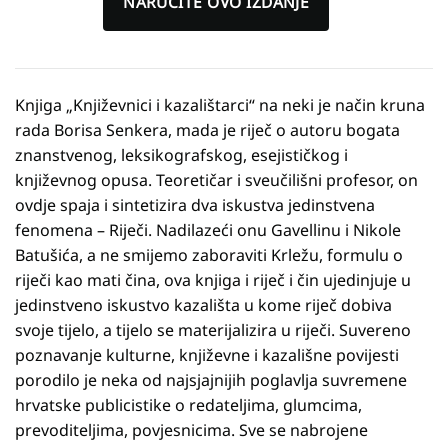
NARUČITE OVO IZDANJE
Knjiga „Književnici i kazalištarci“ na neki je način kruna
rada Borisa Senkera, mada je riječ o autoru bogata
znanstvenog, leksikografskog, esejističkog i
književnog opusa. Teoretičar i sveučilišni profesor, on
ovdje spaja i sintetizira dva iskustva jedinstvena
fenomena – Riječi. Nadilazeći onu Gavellinu i Nikole
Batušića, a ne smijemo zaboraviti Krležu, formulu o
riječi kao mati čina, ova knjiga i riječ i čin ujedinjuje u
jedinstveno iskustvo kazališta u kome riječ dobiva
svoje tijelo, a tijelo se materijalizira u riječi. Suvereno
poznavanje kulturne, književne i kazališne povijesti
porodilo je neka od najsjajnijih poglavlja suvremene
hrvatske publicistike o redateljima, glumcima,
prevoditeljima, povjesnicima. Sve se nabrojene