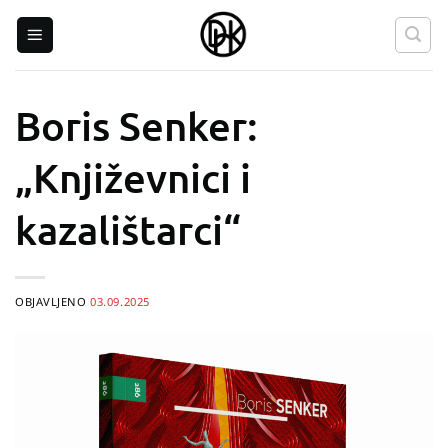
Skip
to
content
Boris Senker:
„Književnici i
kazalištarci“
OBJAVLJENO
03.09.2025