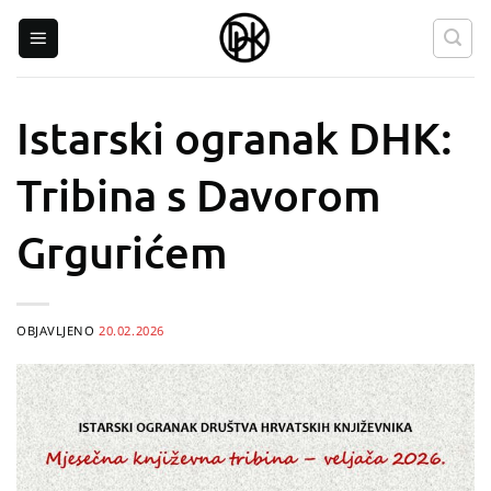
Skip
to
content
Istarski ogranak DHK:
Tribina s Davorom
Grgurićem
OBJAVLJENO
20.02.2026