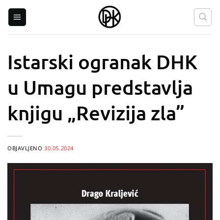
Skip
to
content
Istarski ogranak DHK
u Umagu predstavlja
knjigu „Revizija zla”
OBJAVLJENO
30.05.2024