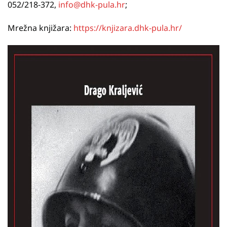
052/218-372,
info@dhk-pula.hr
;
Mrežna knjižara:
https://knjizara.dhk-pula.hr/