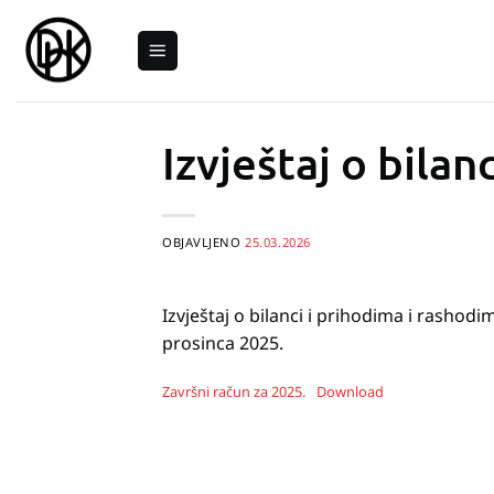
Skip
to
content
Izvještaj o bilan
OBJAVLJENO
25.03.2026
Izvještaj o bilanci i prihodima i rashodi
prosinca 2025.
Završni račun za 2025.
Download