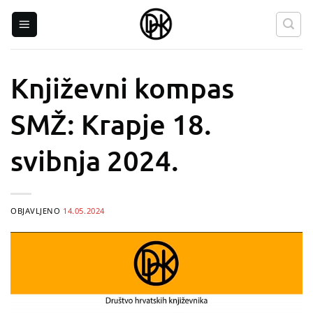
Skip
to
content
Književni kompas
SMŽ: Krapje 18.
svibnja 2024.
OBJAVLJENO
14.05.2024