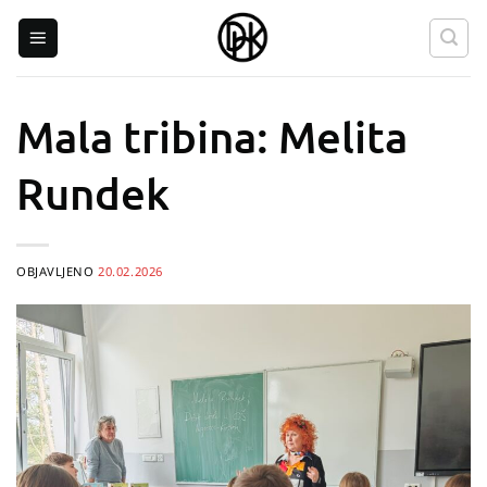
Skip
to
content
Mala tribina: Melita
Rundek
OBJAVLJENO
20.02.2026