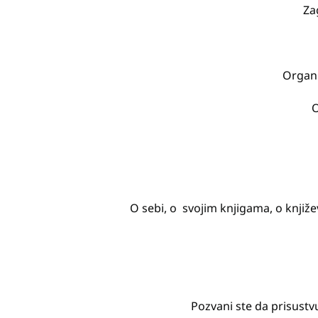
Za
Organi
O
O sebi, o svojim knjigama, o knjiž
Pozvani ste da prisustv