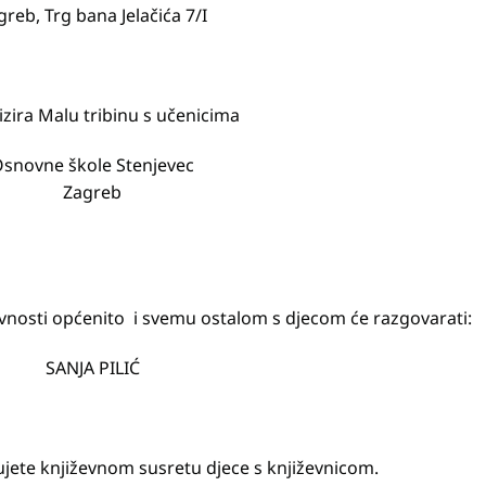
greb, Trg bana Jelačića 7/I
zira Malu tribinu s učenicima
snovne škole Stenjevec
Zagreb
evnosti općenito i svemu ostalom s djecom će razgovarati:
SANJA PILIĆ
ujete književnom susretu djece s književnicom.