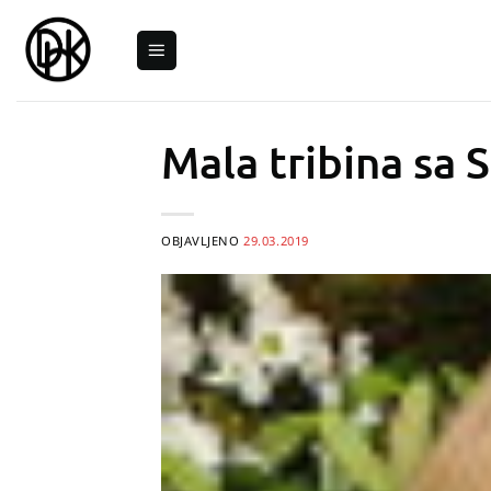
Skip
to
content
Mala tribina sa 
OBJAVLJENO
29.03.2019