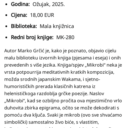
Godina:
Ožujak, 2025.
Cijena:
18,00 EUR
Biblioteka:
Mala knjižnica
Redni broj knjige:
MK-280
Autor Marko Grčić je, kako je poznato, objavio cijelu
malu biblioteku izvornih knjiga (pjesama i eseja) i onih
prevedenih s više jezika. Knjiga/spjev „Mikrobi“ neka je
vrsta potpourrija meditativnih kratkih kompozicija,
možda srodnih japanskim Wakama, i sjetno-
humorističkih prerada klasičnih katrena iz
helenističkoga razdoblja grčke poezije. Naslov
„Mikrobi“, kad se ozbiljno pročita ova mjestimično vrlo
duhovita zbirka epigrama, očito se može dekodirati s
pomoću dva ključa. Svaki je mikrob (ovo sve shvaćamo
simbolički) samostalno živo biće, s vlastitim,