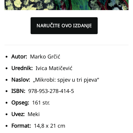
NARUČITE OVO IZDANJE
Autor:
Marko Grčić
Urednik:
Ivica Matičević
Naslov:
„Mikrobi: spjev u tri pjeva“
ISBN:
978-953-278-414-5
Opseg:
161 str.
Uvez:
Meki
Format:
14,8 x 21 cm