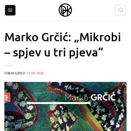
Skip
to
content
Marko Grčić: „Mikrobi
– spjev u tri pjeva“
OBJAVLJENO
15.04.2025