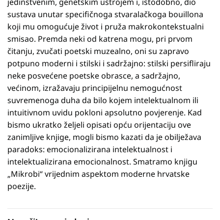
jedinstvenim, genetskim ustrojem i, istodobno, dio
sustava unutar specifičnoga stvaralačkoga bouillona
koji mu omogućuje život i pruža makrokontekstualni
smisao. Premda neki od katrena mogu, pri prvom
čitanju, zvučati poetski muzealno, oni su zapravo
potpuno moderni i stilski i sadržajno: stilski persifliraju
neke posvećene poetske obrasce, a sadržajno,
većinom, izražavaju principijelnu nemogućnost
suvremenoga duha da bilo kojem intelektualnom ili
intuitivnom uvidu pokloni apsolutno povjerenje. Kad
bismo ukratko željeli opisati opću orijentaciju ove
zanimljive knjige, mogli bismo kazati da je obilježava
paradoks: emocionalizirana intelektualnost i
intelektualizirana emocionalnost. Smatramo knjigu
„Mikrobi“ vrijednim aspektom moderne hrvatske
poezije.