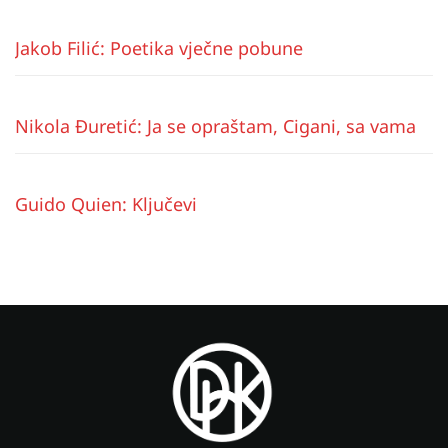
Jakob Filić: Poetika vječne pobune
Nikola Đuretić: Ja se opraštam, Cigani, sa vama
Guido Quien: Ključevi