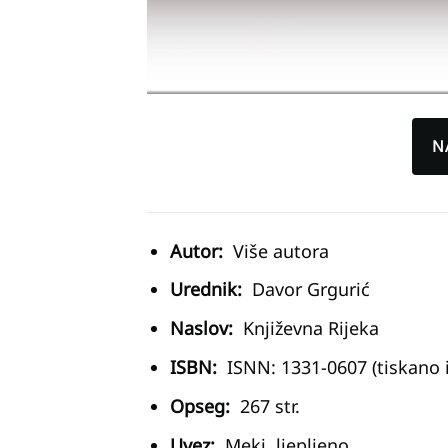
N
Autor:
Više autora
Urednik:
Davor Grgurić
Naslov:
Književna Rijeka
ISBN:
ISNN: 1331-0607 (tiskano i
Opseg:
267 str.
Uvez:
Meki, ljepljeno