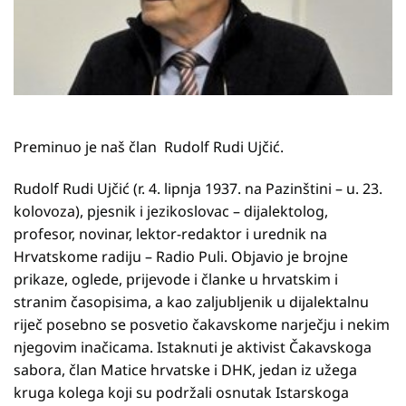
Preminuo je naš član Rudolf Rudi Ujčić.
Rudolf Rudi Ujčić (r. 4. lipnja 1937. na Pazinštini – u. 23.
kolovoza), pjesnik i jezikoslovac – dijalektolog,
profesor, novinar, lektor-redaktor i urednik na
Hrvatskome radiju – Radio Puli. Objavio je brojne
prikaze, oglede, prijevode i članke u hrvatskim i
stranim časopisima, a kao zaljubljenik u dijalektalnu
riječ posebno se posvetio čakavskome narječju i nekim
njegovim inačicama. Istaknuti je aktivist Čakavskoga
sabora, član Matice hrvatske i DHK, jedan iz užega
kruga kolega koji su podržali osnutak Istarskoga