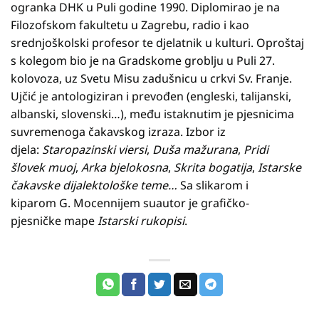
ogranka DHK u Puli godine 1990. Diplomirao je na
Filozofskom fakultetu u Zagrebu, radio i kao
srednjoškolski profesor te djelatnik u kulturi. Oproštaj
s kolegom bio je na Gradskome groblju u Puli 27.
kolovoza, uz Svetu Misu zadušnicu u crkvi Sv. Franje.
Ujčić je antologiziran i prevođen (engleski, talijanski,
albanski, slovenski…), među istaknutim je pjesnicima
suvremenoga čakavskog izraza. Izbor iz
djela:
Staropazinski viersi
,
Duša mažurana
,
Pridi
šlovek muoj
,
Arka bjelokosna
,
Skrita bogatija
,
Istarske
čakavske dijalektološke teme…
Sa slikarom i
kiparom G. Mocennijem suautor je grafičko-
pjesničke mape
Istarski rukopisi
.