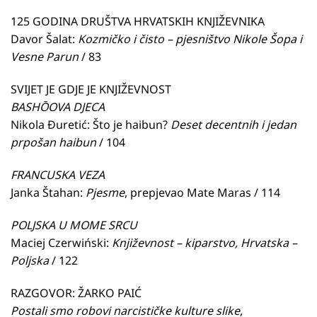
125 GODINA DRUŠTVA HRVATSKIH KNJIŽEVNIKA
Davor Šalat:
Kozmičko i čisto – pjesništvo Nikole Šopa i
Vesne Parun
/ 83
SVIJET JE GDJE JE KNJIŽEVNOST
BASHŌOVA DJECA
Nikola Đuretić: Što je haibun?
Deset decentnih i jedan
prpošan haibun
/ 104
FRANCUSKA VEZA
Janka Štahan:
Pjesme
, prepjevao Mate Maras / 114
POLJSKA U MOME SRCU
Maciej Czerwiński:
Književnost – kiparstvo, Hrvatska –
Poljska
/ 122
RAZGOVOR: ŽARKO PAIĆ
Postali smo robovi narcističke kulture slike
,