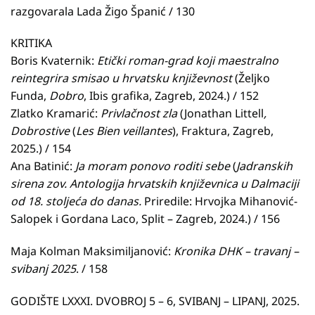
razgovarala Lada Žigo Španić / 130
KRITIKA
Boris Kvaternik:
Etički roman-grad koji maestralno
reintegrira smisao u hrvatsku književnost
(Željko
Funda,
Dobro
, Ibis grafika, Zagreb, 2024.) / 152
Zlatko Kramarić:
Privlačnost zla
(Jonathan Littell
,
Dobrostive
(
Les Bien veillantes
), Fraktura, Zagreb,
2025.) / 154
Ana Batinić:
Ja moram ponovo roditi sebe
(
Jadranskih
sirena zov. Antologija hrvatskih književnica u Dalmaciji
od 18. stoljeća do danas.
Priredile: Hrvojka Mihanović-
Salopek i Gordana Laco, Split – Zagreb, 2024.) / 156
Maja Kolman Maksimiljanović:
Kronika DHK – travanj –
svibanj 2025
. / 158
GODIŠTE LXXXI. DVOBROJ 5 – 6, SVIBANJ – LIPANJ, 2025.