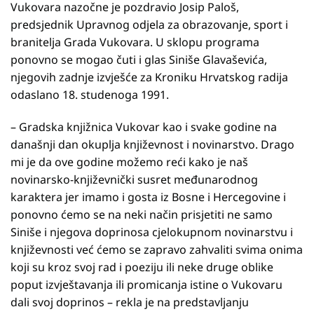
Vukovara nazočne je pozdravio Josip Paloš,
predsjednik Upravnog odjela za obrazovanje, sport i
branitelja Grada Vukovara. U sklopu programa
ponovno se mogao čuti i glas Siniše Glavaševića,
njegovih zadnje izvješće za Kroniku Hrvatskog radija
odaslano 18. studenoga 1991.
– Gradska knjižnica Vukovar kao i svake godine na
današnji dan okuplja književnost i novinarstvo. Drago
mi je da ove godine možemo reći kako je naš
novinarsko-književnički susret međunarodnog
karaktera jer imamo i gosta iz Bosne i Hercegovine i
ponovno ćemo se na neki način prisjetiti ne samo
Siniše i njegova doprinosa cjelokupnom novinarstvu i
književnosti već ćemo se zapravo zahvaliti svima onima
koji su kroz svoj rad i poeziju ili neke druge oblike
poput izvještavanja ili promicanja istine o Vukovaru
dali svoj doprinos – rekla je na predstavljanju