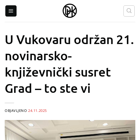
Skip
to
content
U Vukovaru održan 21.
novinarsko-
književnički susret
Grad – to ste vi
OBJAVLJENO
24.11.2025