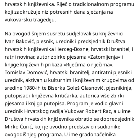
hrvatskih književnika. Riječ o tradicionalnom programu
koji zaokružuje niz potresnih dana sjećanja na
vukovarsku tragediju.
Na ovogodišnjem susretu sudjelovali su književnici
Ivan Baković, pjesnik, urednik i predsjednik Društva
hrvatskih književnika Herceg-Bosne, hrvatski branitelj i
ratni novinar, autor zbirke pjesama »Zatomljenja« i
knjige književnih prikaza »Riječima o riječima«,
Tomislav Domović, hrvatski branitelj, antiratni pjesnik i
urednik, aktivan u kulturnim i književnim krugovima od
sredine 1980-ih te Biserka Goleš Glasnović, pjesnikinja,
putopisac i književna kritičarka, autorica više zbirki
pjesama i knjiga putopisa. Program je vodio glavni
urednik Hrvatskog radija Vukovar Robert Rac, a u ime
Društva hrvatskih književnika obratio se dopredsjednik
Mirko Ćurić, koji je uvodno predstavio i sudionike
ovogodišnjeg programa. U ime gradonačelnika