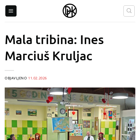
Skip
to
content
Mala tribina: Ines
Marciuš Kruljac
OBJAVLJENO
11.02.2026