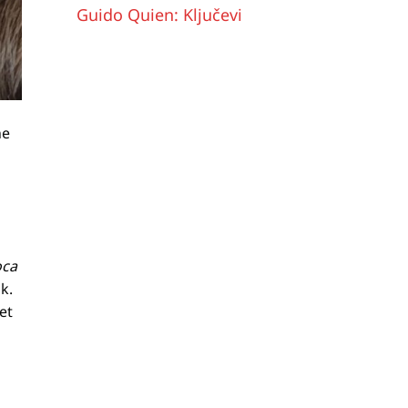
Guido Quien: Ključevi
ne
oca
k.
et