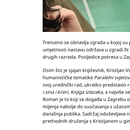
Trenutno se obnavlja zgrada u kojoj su p
umjetnosti nastavu održava u zgradi IV. 
drugih razreda. Posljedice potresa u Zag
Osim što je sjajan književnik, Kristijan 
humanističke tematike
Paralelni svjetov
svoj urednički rad, ukratko predstavio
i sina i kćeri, Knjiga izlazaka
, a najviše 
Roman je to koji se događa u Zagrebu od
mijenja nabolje do suočavanja s užasom r
današnja publika. Sadržaj oduševljava n
prethodnih druženja s Kristijanom u gi