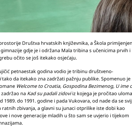
rostorije Društva hrvatskih književnika, a Škola primijenje
gimnazije gdje je i održana Mala tribina s učenicima prvih i
rebu očito se još itekako osjećaju.
Vujičić petnaestak godina vodio je tribinu društveno-
i
tako da itekako zna zadržati pažnju publike. Spomenuo je
 romane
Welcome to Croatia, Gospodina Bezimenog, U ime 
se zadržao na
Kad su padali zidovi
iz kojega je pročitao uloma
 1989. do 1991. godine i pada Vukovara, od nade da se svij
atnih zbivanja, a glavni su junaci otprilike iste dobi kao
ove i nove generacije mladih u što sam se uvjerio i tijekom
mnazijama.