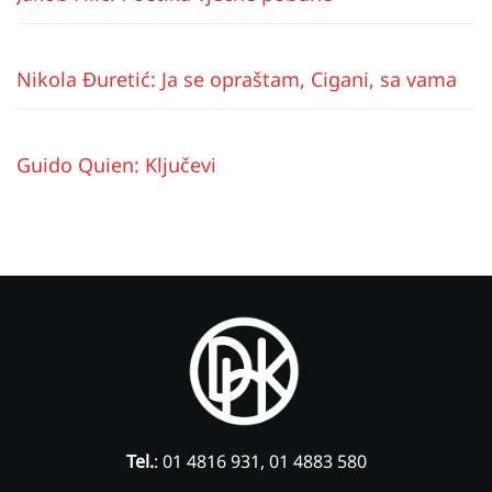
Nikola Đuretić: Ja se opraštam, Cigani, sa vama
Guido Quien: Ključevi
Tel.
: 01 4816 931, 01 4883 580