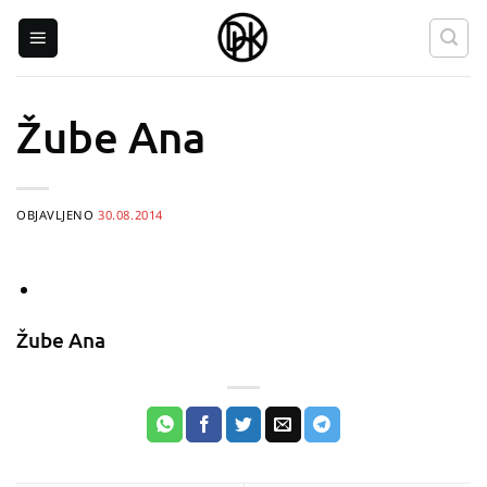
Skip
to
content
Žube Ana
OBJAVLJENO
30.08.2014
Žube Ana