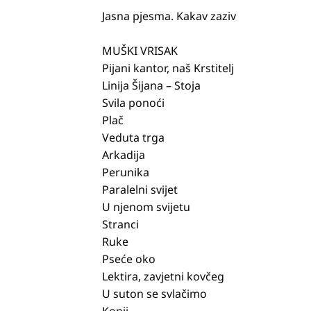
Jasna pjesma. Kakav zaziv
MUŠKI VRISAK
Pijani kantor, naš Krstitelj
Linija Šijana – Stoja
Svila ponoći
Plač
Veduta trga
Arkadija
Perunika
Paralelni svijet
U njenom svijetu
Stranci
Ruke
Pseće oko
Lektira, zavjetni kovčeg
U suton se svlačimo
Konji