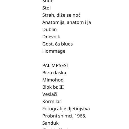
Snub
Stol
Strah, diže se noć
Anatomija, anatom i ja
Dublin
Dnevnik
Gost, ča blues
Hommage
PALIMPSEST
Brza daska
Mimohod
Blok br. III
Veslači
Kormilari
Fotografije djetinjstva
Probni snimci, 1968.
Sanduk