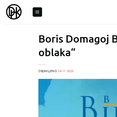
Skip
to
content
Boris Domagoj Bi
oblaka“
OBJAVLJENO
24.11.2025