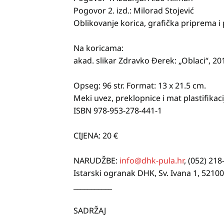
Pogovor 2. izd.: Milorad Stojević
Oblikovanje korica, grafička priprema i p
Na koricama:
akad. slikar Zdravko Đerek: „Oblaci“, 2012
Opseg: 96 str. Format: 13 x 21.5 cm.
Meki uvez, preklopnice i mat plastifikaci
ISBN 978-953-278-441-1
CIJENA: 20 €
NARUDŽBE:
info@dhk-pula.hr
, (052) 218
Istarski ogranak DHK, Sv. Ivana 1, 52100
___________
SADRŽAJ