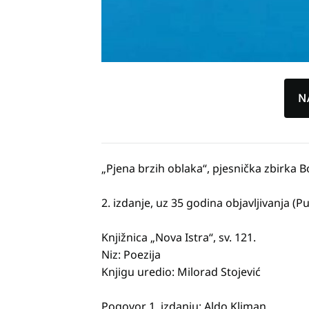
N
„Pjena brzih oblaka“, pjesnička zbirka B
2. izdanje, uz 35 godina objavljivanja (Pu
Knjižnica „Nova Istra“, sv. 121.
Niz: Poezija
Knjigu uredio: Milorad Stojević
Pogovor 1. izdanju: Aldo Kliman