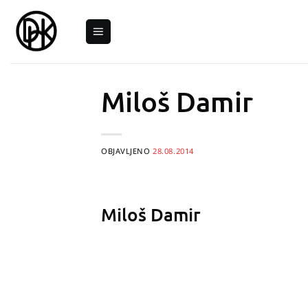
Skip
to
content
Miloš Damir
OBJAVLJENO
28.08.2014
Miloš Damir