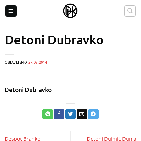
Skip
to
content
Detoni Dubravko
OBJAVLJENO
27.08.2014
Detoni Dubravko
Despot Branko
Detoni Dujmić Dunja