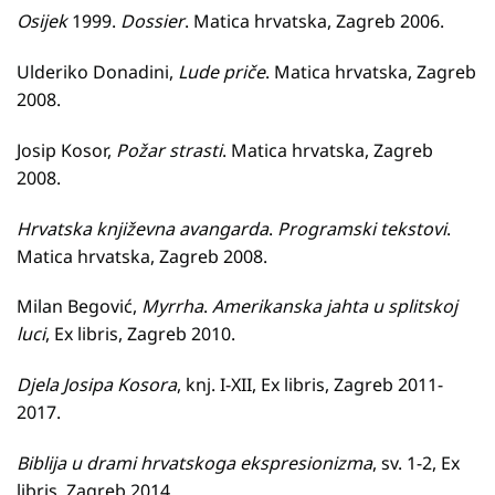
Osijek
1999.
Dossie
r
. Matica hrvatska, Zagreb 2006.
Ulderiko Donadini,
Lude priče
. Matica hrvatska, Zagreb
2008.
Josip Kosor,
Požar strasti
. Matica hrvatska, Zagreb
2008.
Hrvatska književna avangarda
.
Programski tekstovi
.
Matica hrvatska, Zagreb 2008.
Milan Begović,
Myrrha
.
Amerikanska jahta u splitskoj
luci
, Ex libris, Zagreb 2010.
Djela Josipa Kosora
, knj. I-XII, Ex libris, Zagreb 2011-
2017.
Biblija u drami hrvatskoga ekspresionizma
, sv. 1-2, Ex
libris, Zagreb 2014.