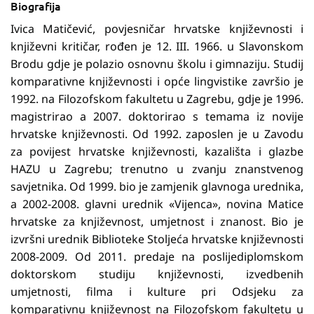
Biografija
Ivica Matičević, povjesničar hrvatske književnosti i
književni kritičar, rođen je 12. III. 1966. u Slavonskom
Brodu gdje je polazio osnovnu školu i gimnaziju. Studij
komparativne književnosti i opće lingvistike završio je
1992. na Filozofskom fakultetu u Zagrebu, gdje je 1996.
magistrirao a 2007. doktorirao s temama iz novije
hrvatske književnosti. Od 1992. zaposlen je u Zavodu
za povijest hrvatske književnosti, kazališta i glazbe
HAZU u Zagrebu; trenutno u zvanju znanstvenog
savjetnika. Od 1999. bio je zamjenik glavnoga urednika,
a 2002-2008. glavni urednik «Vijenca», novina Matice
hrvatske za književnost, umjetnost i znanost. Bio je
izvršni urednik Biblioteke Stoljeća hrvatske književnosti
2008-2009. Od 2011. predaje na poslijediplomskom
doktorskom studiju književnosti, izvedbenih
umjetnosti, filma i kulture pri Odsjeku za
komparativnu književnost na Filozofskom fakultetu u