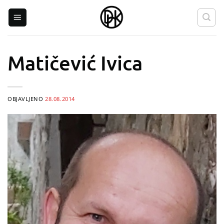
Skip
to
content
Matičević Ivica
OBJAVLJENO
28.08.2014