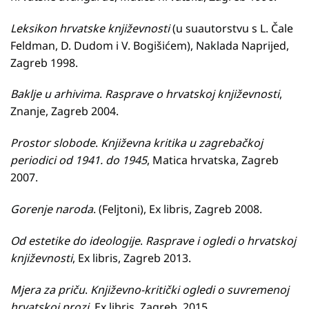
Leksikon hrvatske književnosti
(u suautorstvu s L. Čale
Feldman, D. Dudom i V. Bogišićem), Naklada Naprijed,
Zagreb 1998.
Baklje u arhivima
.
Rasprave o hrvatskoj književnosti
,
Znanje, Zagreb 2004.
Prostor slobode
.
Književna kritika u zagrebačkoj
periodici od 1941. do 1945
, Matica hrvatska, Zagreb
2007.
Gorenje naroda
. (Feljtoni), Ex libris, Zagreb 2008.
Od estetike do ideologije
.
Rasprave i ogledi o hrvatskoj
književnosti
, Ex libris, Zagreb 2013.
Mjera za priču
.
Književno-kritički ogledi o suvremenoj
hrvatskoj prozi
, Ex libris, Zagreb, 2015.