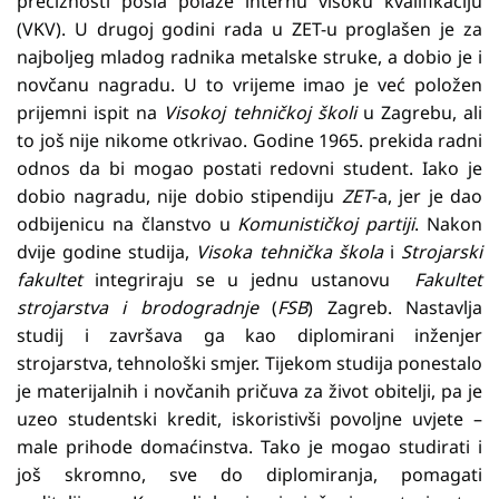
preciznosti posla polaže internu visoku kvalifikaciju
(VKV). U drugoj godini rada u ZET-u proglašen je za
najboljeg mladog radnika metalske struke, a dobio je i
novčanu nagradu. U to vrijeme imao je već položen
prijemni ispit na
Visokoj tehničkoj školi
u Zagrebu, ali
to još nije nikome otkrivao. Godine 1965. prekida radni
odnos da bi mogao postati redovni student. Iako je
dobio nagradu, nije dobio stipendiju
ZET
-a, jer je dao
odbijenicu na članstvo u
Komunističkoj partiji
. Nakon
dvije godine studija,
Visoka tehnička škola
i
Strojarski
fakultet
integriraju se u jednu ustanovu
Fakultet
strojarstva i brodogradnje
(
FSB
) Zagreb. Nastavlja
studij i završava ga kao diplomirani inženjer
strojarstva, tehnološki smjer. Tijekom studija ponestalo
je materijalnih i novčanih pričuva za život obitelji, pa je
uzeo studentski kredit, iskoristivši povoljne uvjete –
male prihode domaćinstva. Tako je mogao studirati i
još skromno, sve do diplomiranja, pomagati