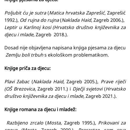
Poljubit ću je sutra
(
Matica hrvatska Zaprešić
, Zaprešić
1992.),
Od rujna do rujna
(
Naklada
Haid
, Zagreb 2006.),
Leptir u Karlinoj kosi (Hrvatsko društvo književnika za
djecu i mlade,
Zagreb 2018.).
Dosad nije objavljena napisana knjiga pjesama za djecu
Zemlju boli trbuh
s ekološkom problematikom.
Knjige priča za djecu:
Plavi žabac
(
Naklada Haid
, Zagreb 2005.),
Prave riječi
(OŠ Brezovica,
Zagreb 2011.) i
Dječji svjetovi
(
Hrvatsko
društvo književnika za djecu i mlade,
Zagreb 2021.).
Knjige romana za djecu i mladež:
Razbijeno zrcalo
(
Mosta,
Zagreb 1995.),
Prikovani za
snove (Mosta
, Zagreb 2000.),
Prerastao sam crva