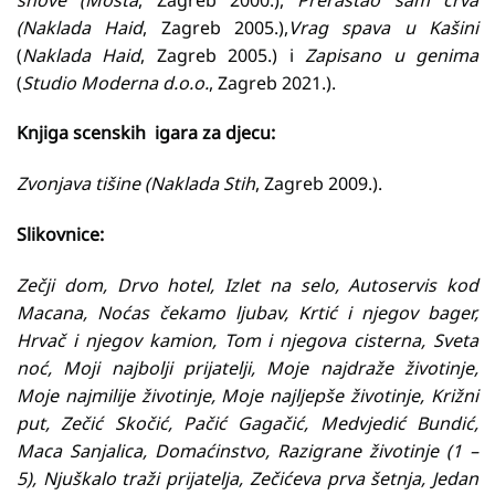
(Naklada Haid
, Zagreb 2005.),
Vrag spava u Kašini
(
Naklada Haid
, Zagreb 2005.) i
Zapisano u genima
(
Studio Moderna d.o.o.
, Zagreb 2021.).
Knjiga scenskih igara za djecu:
Zvonjava tišine (Naklada Stih
, Zagreb 2009.).
Slikovnice:
Zečji dom, Drvo hotel, Izlet na selo, Autoservis kod
Macana, Noćas čekamo ljubav, Krtić i njegov bager,
Hrvač i njegov kamion, Tom i njegova cisterna, Sveta
noć, Moji najbolji prijatelji, Moje najdraže životinje,
Moje najmilije životinje, Moje najljepše životinje, Križni
put, Zečić Skočić, Pačić Gagačić, Medvjedić Bundić,
Maca Sanjalica, Domaćinstvo, Razigrane životinje (1 –
5), Njuškalo traži prijatelja, Zečićeva prva šetnja, Jedan