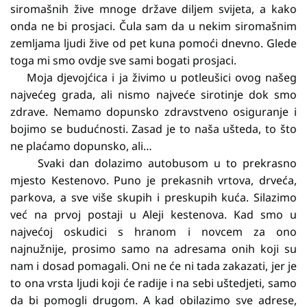
siromašnih žive mnoge države diljem svijeta, a kako
onda ne bi prosjaci. Čula sam da u nekim siromašnim
zemljama ljudi žive od pet kuna pomoći dnevno. Glede
toga mi smo ovdje sve sami bogati prosjaci.
Moja djevojćica i ja živimo u potleušici ovog našeg
najvećeg grada, ali nismo najveće sirotinje dok smo
zdrave. Nemamo dopunsko zdravstveno osiguranje i
bojimo se budućnosti. Zasad je to naša ušteda, to što
ne plaćamo dopunsko, ali…
Svaki dan dolazimo autobusom u to prekrasno
mjesto Kestenovo. Puno je prekasnih vrtova, drveća,
parkova, a sve više skupih i preskupih kuća. Silazimo
već na prvoj postaji u Aleji kestenova. Kad smo u
najvećoj oskudici s hranom i novcem za ono
najnužnije, prosimo samo na adresama onih koji su
nam i dosad pomagali. Oni ne će ni tada zakazati, jer je
to ona vrsta ljudi koji će radije i na sebi uštedjeti, samo
da bi pomogli drugom. A kad obilazimo sve adrese,