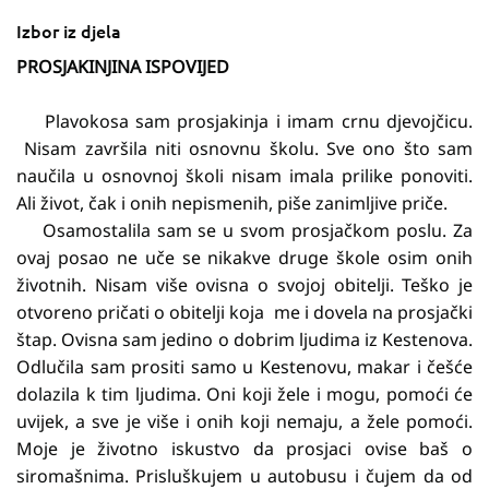
Izbor iz djela
PROSJAKINJINA ISPOVIJED
Plavokosa sam prosjakinja i imam crnu djevojčicu.
Nisam završila niti osnovnu školu. Sve ono što sam
naučila u osnovnoj školi nisam imala prilike ponoviti.
Ali život, čak i onih nepismenih, piše zanimljive priče.
Osamostalila sam se u svom prosjačkom poslu. Za
ovaj posao ne uče se nikakve druge škole osim onih
životnih. Nisam više ovisna o svojoj obitelji. Teško je
otvoreno pričati o obitelji koja me i dovela na prosjački
štap. Ovisna sam jedino o dobrim ljudima iz Kestenova.
Odlučila sam prositi samo u Kestenovu, makar i češće
dolazila k tim ljudima. Oni koji žele i mogu, pomoći će
uvijek, a sve je više i onih koji nemaju, a žele pomoći.
Moje je životno iskustvo da prosjaci ovise baš o
siromašnima. Prisluškujem u autobusu i čujem da od