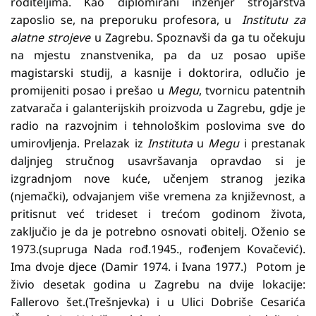
roditeljima. Kao diplomirani inženjer strojarstva
zaposlio se, na preporuku profesora, u
Institutu za
alatne strojeve
u Zagrebu. Spoznavši da ga tu očekuju
na mjestu znanstvenika, pa da uz posao upiše
magistarski studij, a kasnije i doktorira, odlučio je
promijeniti posao i prešao u
Megu
, tvornicu patentnih
zatvarača i galanterijskih proizvoda u Zagrebu, gdje je
radio na razvojnim i tehnološkim poslovima sve do
umirovljenja. Prelazak iz
Instituta
u
Megu
i prestanak
daljnjeg stručnog usavršavanja opravdao si je
izgradnjom nove kuće, učenjem stranog jezika
(njemački), odvajanjem više vremena za književnost, a
pritisnut već trideset i trećom godinom života,
zaključio je da je potrebno osnovati obitelj. Oženio se
1973.(supruga Nada rođ.1945., rođenjem Kovačević).
Ima dvoje djece (Damir 1974. i Ivana 1977.) Potom je
živio desetak godina u Zagrebu na dvije lokacije:
Fallerovo šet.(Trešnjevka) i u Ulici Dobriše Cesarića