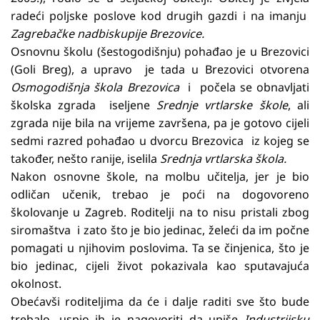
radeći poljske poslove kod drugih gazdi i na imanju
Zagrebačke nadbiskupije Brezovice.
Osnovnu školu (šestogodišnju) pohađao je u Brezovici
(Goli Breg), a upravo je tada u Brezovici otvorena
Osmogodišnja škola Brezovica
i počela se obnavljati
školska zgrada iseljene
Srednje vrtlarske škole
, ali
zgrada nije bila na vrijeme završena, pa je gotovo cijeli
sedmi razred pohađao u dvorcu Brezovica iz kojeg se
također, nešto ranije, iselila
Srednja vrtlarska škola.
Nakon osnovne škole, na molbu učitelja, jer je bio
odličan učenik, trebao je poći na dogovoreno
školovanje u Zagreb. Roditelji na to nisu pristali zbog
siromaštva i zato što je bio jedinac, želeći da im počne
pomagati u njihovim poslovima. Ta se činjenica, što je
bio jedinac, cijeli život pokazivala kao sputavajuća
okolnost.
Obećavši roditeljima da će i dalje raditi sve što bude
trebalo, uspio ih je nagovoriti da upiše
Industrijsku