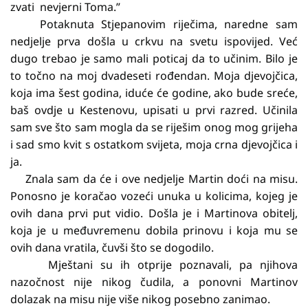
zvati nevjerni Toma.”
Potaknuta Stjepanovim riječima, naredne sam
nedjelje prva došla u crkvu na svetu ispovijed. Već
dugo trebao je samo mali poticaj da to učinim. Bilo je
to točno na moj dvadeseti rođendan. Moja djevojčica,
koja ima šest godina, iduće će godine, ako bude sreće,
baš ovdje u Kestenovu, upisati u prvi razred. Učinila
sam sve što sam mogla da se riješim onog mog grijeha
i sad smo kvit s ostatkom svijeta, moja crna djevojčica i
ja.
Znala sam da će i ove nedjelje Martin doći na misu.
Ponosno je koračao vozeći unuka u kolicima, kojeg je
ovih dana prvi put vidio. Došla je i Martinova obitelj,
koja je u međuvremenu dobila prinovu i koja mu se
ovih dana vratila, čuvši što se dogodilo.
Mještani su ih otprije poznavali, pa njihova
nazočnost nije nikog čudila, a ponovni Martinov
dolazak na misu nije više nikog posebno zanimao.