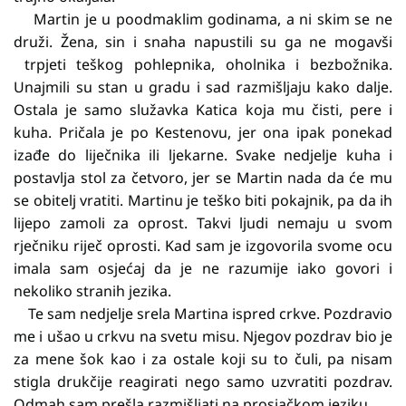
Martin je u poodmaklim godinama, a ni skim se ne
druži. Žena, sin i snaha napustili su ga ne mogavši
trpjeti teškog pohlepnika, oholnika i bezbožnika.
Unajmili su stan u gradu i sad razmišljaju kako dalje.
Ostala je samo služavka Katica koja mu čisti, pere i
kuha. Pričala je po Kestenovu, jer ona ipak ponekad
izađe do liječnika ili ljekarne. Svake nedjelje kuha i
postavlja stol za četvoro, jer se Martin nada da će mu
se obitelj vratiti. Martinu je teško biti pokajnik, pa da ih
lijepo zamoli za oprost. Takvi ljudi nemaju u svom
rječniku riječ oprosti. Kad sam je izgovorila svome ocu
imala sam osjećaj da je ne razumije iako govori i
nekoliko stranih jezika.
Te sam nedjelje srela Martina ispred crkve. Pozdravio
me i ušao u crkvu na svetu misu. Njegov pozdrav bio je
za mene šok kao i za ostale koji su to čuli, pa nisam
stigla drukčije reagirati nego samo uzvratiti pozdrav.
Odmah sam prešla razmišljati na prosjačkom jeziku.