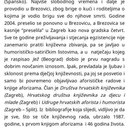
(Špansko). Najviše slobodnog vremena i dalje je
provodio u Brezovici, zbog brige o kući i roditeljima o
kojima je vodio brigu sve do njihove smrti. Godine
2004. preselio se ponovno u Brezovicu, a Brezovica se
kasnije ”preselila” u Zagreb kao nova gradska četvrt.
Sve te godine preživljavanja i stjecanja egzistencije nije
zanemario pratiti književna zbivanja, pa se javljao u
humorističko-satiričkim listovima, a u natječaju kojeg
je raspisao
Jež
(Beograd) dobio je prvu nagradu s
dobrim novčanim iznosom. Ipak, prevladala je ljubav i
sklonost prema dječjoj književnosti, pa joj se posvetio i
samo bi povremeno objavljivao aforističke radove i
knjige aforizama. Član je
Društva hrvatskih književnika
(
Zagreb),
Hrvatskog društva književnika za djecu i
mlade (
Zagreb) i
Udruge hrvatskih aforista i humorista
(
Zagreb – Split). Iz bibliografije koja slijedi, vidljivo je da
je sve, što se tiče književnog rada, ubrzalo 1987.
godine, s prvom knjigom aforizama i 46 godina života.