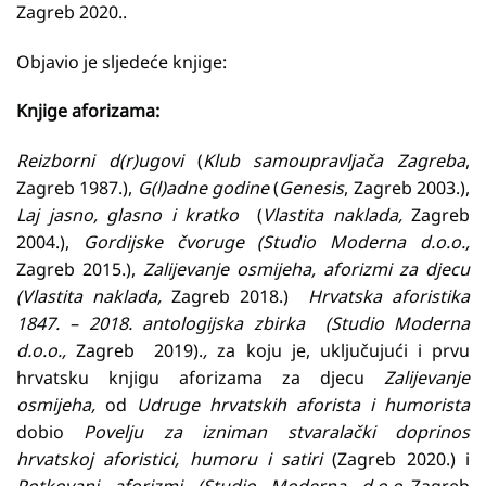
Zagreb 2020..
Objavio je sljedeće knjige:
Knjige aforizama:
Reizborni d(r)ugovi
(
Klub samoupravljača Zagreba
,
Zagreb 1987.),
G(l)adne godine
(
Genesis
, Zagreb 2003.),
Laj jasno, glasno i kratko
(
Vlastita naklada,
Zagreb
2004.),
Gordijske čvoruge (Studio Moderna d.o.o.,
Zagreb 2015.),
Zalijevanje osmijeha, aforizmi za djecu
(Vlastita naklada,
Zagreb 2018.)
Hrvatska aforistika
1847. – 2018. antologijska zbirka (Studio Moderna
d.o.o.,
Zagreb 2019).
,
za koju je, uključujući i prvu
hrvatsku knjigu aforizama za djecu
Zalijevanje
osmijeha,
od
Udruge hrvatskih aforista i humorista
dobio
Povelju za izniman stvaralački doprinos
hrvatskoj aforistici, humoru i satiri
(Zagreb 2020.) i