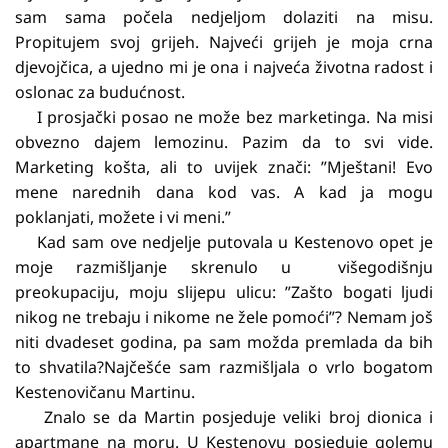
sam sama počela nedjeljom dolaziti na misu.
Propitujem svoj grijeh. Najveći grijeh je moja crna
djevojčica, a ujedno mi je ona i najveća životna radost i
oslonac za budućnost.
I prosjački posao ne može bez marketinga. Na misi
obvezno dajem lemozinu. Pazim da to svi vide.
Marketing košta, ali to uvijek znači: ”Mještani! Evo
mene narednih dana kod vas. A kad ja mogu
poklanjati, možete i vi meni.”
Kad sam ove nedjelje putovala u Kestenovo opet je
moje razmišljanje skrenulo u višegodišnju
preokupaciju, moju slijepu ulicu: ”Zašto bogati ljudi
nikog ne trebaju i nikome ne žele pomoći”? Nemam još
niti dvadeset godina, pa sam možda premlada da bih
to shvatila?Najčešće sam razmišljala o vrlo bogatom
Kestenovičanu Martinu.
Znalo se da Martin posjeduje veliki broj dionica i
apartmane na moru. U Kestenovu posjeduje golemu