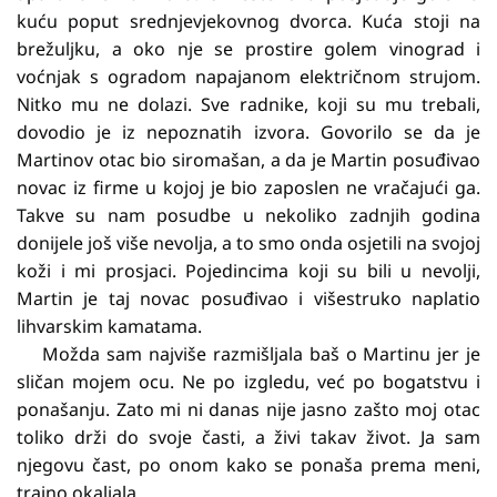
kuću poput srednjevjekovnog dvorca. Kuća stoji na
brežuljku, a oko nje se prostire golem vinograd i
voćnjak s ogradom napajanom električnom strujom.
Nitko mu ne dolazi. Sve radnike, koji su mu trebali,
dovodio je iz nepoznatih izvora. Govorilo se da je
Martinov otac bio siromašan, a da je Martin posuđivao
novac iz firme u kojoj je bio zaposlen ne vračajući ga.
Takve su nam posudbe u nekoliko zadnjih godina
donijele još više nevolja, a to smo onda osjetili na svojoj
koži i mi prosjaci. Pojedincima koji su bili u nevolji,
Martin je taj novac posuđivao i višestruko naplatio
lihvarskim kamatama.
Možda sam najviše razmišljala baš o Martinu jer je
sličan mojem ocu. Ne po izgledu, već po bogatstvu i
ponašanju. Zato mi ni danas nije jasno zašto moj otac
toliko drži do svoje časti, a živi takav život. Ja sam
njegovu čast, po onom kako se ponaša prema meni,
trajno okaljala.