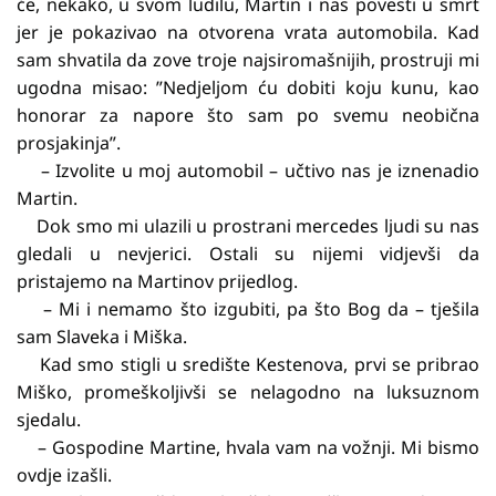
će, nekako, u svom ludilu, Martin i nas povesti u smrt
jer je pokazivao na otvorena vrata automobila. Kad
sam shvatila da zove troje najsiromašnijih, prostruji mi
ugodna misao: ”Nedjeljom ću dobiti koju kunu, kao
honorar za napore što sam po svemu neobična
prosjakinja”.
– Izvolite u moj automobil – učtivo nas je iznenadio
Martin.
Dok smo mi ulazili u prostrani mercedes ljudi su nas
gledali u nevjerici. Ostali su nijemi vidjevši da
pristajemo na Martinov prijedlog.
– Mi i nemamo što izgubiti, pa što Bog da – tješila
sam Slaveka i Miška.
Kad smo stigli u središte Kestenova, prvi se pribrao
Miško, promeškoljivši se nelagodno na luksuznom
sjedalu.
– Gospodine Martine, hvala vam na vožnji. Mi bismo
ovdje izašli.