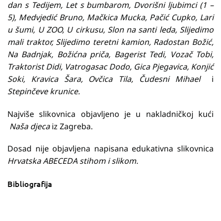
dan s Tedijem, Let s bumbarom, Dvorišni ljubimci (1 –
5), Medvjedić Bruno, Mačkica Mucka, Pačić Cupko, Lari
u šumi, U ZOO, U cirkusu, Slon na santi leda, Slijedimo
mali traktor, Slijedimo teretni kamion, Radostan Božić,
Na Badnjak, Božićna priča, Bagerist Tedi, Vozač Tobi,
Traktorist Didi, Vatrogasac Dodo, Gica Pjegavica, Konjić
Soki, Kravica Šara, Ovčica Tila, Čudesni Mihael
i
Stepinčeve krunice.
Najviše slikovnica objavljeno je u nakladničkoj kući
Naša djeca
iz Zagreba.
Dosad nije objavljena napisana edukativna slikovnica
Hrvatska ABECEDA stihom i slikom.
Bibliografija