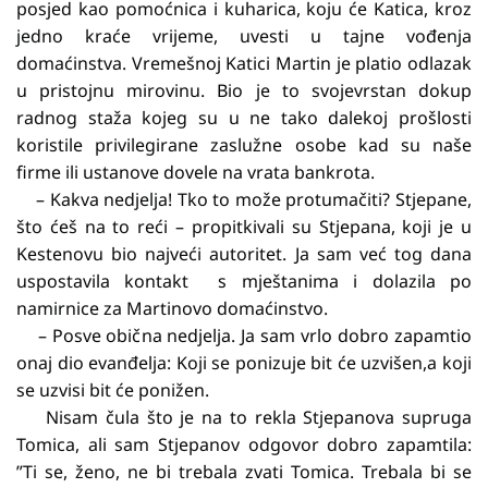
posjed kao pomoćnica i kuharica, koju će Katica, kroz
jedno kraće vrijeme, uvesti u tajne vođenja
domaćinstva. Vremešnoj Katici Martin je platio odlazak
u pristojnu mirovinu. Bio je to svojevrstan dokup
radnog staža kojeg su u ne tako dalekoj prošlosti
koristile privilegirane zaslužne osobe kad su naše
firme ili ustanove dovele na vrata bankrota.
– Kakva nedjelja! Tko to može protumačiti? Stjepane,
što ćeš na to reći – propitkivali su Stjepana, koji je u
Kestenovu bio najveći autoritet. Ja sam već tog dana
uspostavila kontakt s mještanima i dolazila po
namirnice za Martinovo domaćinstvo.
– Posve obična nedjelja. Ja sam vrlo dobro zapamtio
onaj dio evanđelja: Koji se ponizuje bit će uzvišen,a koji
se uzvisi bit će ponižen.
Nisam čula što je na to rekla Stjepanova supruga
Tomica, ali sam Stjepanov odgovor dobro zapamtila:
”Ti se, ženo, ne bi trebala zvati Tomica. Trebala bi se