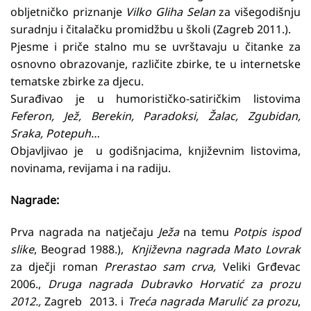
obljetničko priznanje
Vilko Gliha Selan
za višegodišnju
suradnju i čitalačku promidžbu u školi (Zagreb 2011.).
Pjesme i priče stalno mu se uvrštavaju u čitanke za
osnovno obrazovanje, različite zbirke, te u internetske
tematske zbirke za djecu.
Surađivao je u humorističko-satiričkim listovima
Feferon, Jež, Berekin, Paradoksi, Žalac, Zgubidan,
Sraka, Potepuh…
Objavljivao je u godišnjacima, književnim listovima,
novinama, revijama i na radiju.
Nagrade:
Prva nagrada na natječaju
Ježa
na temu
Potpis ispod
slike
, Beograd 1988.),
Književna nagrada Mato Lovrak
za dječji roman
Prerastao sam crva,
Veliki Grđevac
2006.,
Druga nagrada Dubravko Horvatić za prozu
2012.,
Zagreb 2013. i
Treća nagrada
Marulić za prozu
,