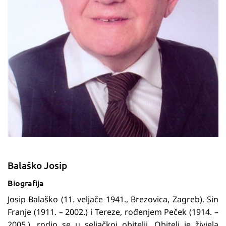
Balaško Josip
Biografija
Josip Balaško (11. veljače 1941., Brezovica, Zagreb). Sin
Franje (1911. – 2002.) i Tereze, rođenjem Peček (1914. –
2005.), rodio se u seljačkoj obitelji. Obitelj je živjela