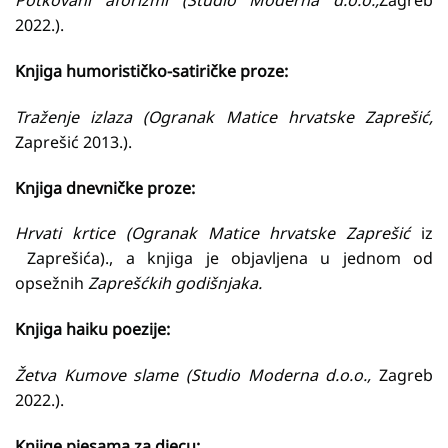
Potkovani aforizmi (Studio Moderna d.o.o.,
Zagreb
2022.).
Knjiga humorističko-satiričke proze:
Traženje izlaza (Ogranak Matice hrvatske Zaprešić,
Zaprešić 2013.).
Knjiga dnevničke proze:
Hrvati krtice (Ogranak Matice hrvatske Zaprešić
iz
Zaprešića)., a knjiga je objavljena u jednom od
opsežnih
Zaprešćkih godišnjaka.
Knjiga haiku poezije:
Žetva Kumove slame (Studio Moderna d.o.o.,
Zagreb
2022.).
Knjige pjesama za djecu: