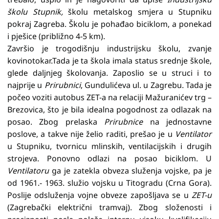
školu Stupnik,
školu metalskog smjera u Stupniku
pokraj Zagreba. Školu je pohađao biciklom, a ponekad
i pješice (približno 4-5 km).
Završio je trogodišnju industrijsku školu, zvanje
kovinotokar.Tada je ta škola imala status srednje škole,
glede daljnjeg školovanja. Zaposlio se u struci i to
najprije u
Prirubnici
, Gundulićeva ul. u Zagrebu. Tada je
počeo voziti autobus ZET-a na relaciji Mažuranićev trg –
Brezovica, što je bila idealna pogodnost za odlazak na
posao. Zbog prelaska
Prirubnice
na jednostavne
poslove, a takve nije želio raditi, prešao je u
Ventilator
u Stupniku, tvornicu mlinskih, ventilacijskih i drugih
strojeva. Ponovno odlazi na posao biciklom. U
Ventilatoru
ga je zatekla obveza služenja vojske, pa je
od 1961.- 1963. služio vojsku u Titogradu (Crna Gora).
Poslije odsluženja vojne obveze zapošljava se u
ZET-u
(Zagrebački električni tramvaj). Zbog složenosti i