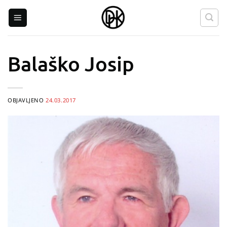
Skip
to
content
Balaško Josip
OBJAVLJENO
24.03.2017