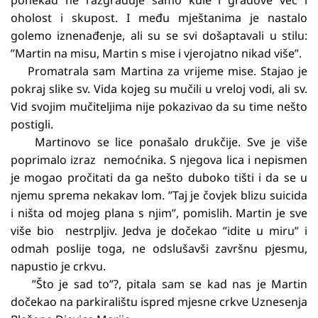
oholost i skupost. I među mještanima je nastalo
golemo iznenađenje, ali su se svi došaptavali u stilu:
”Martin na misu, Martin s mise i vjerojatno nikad više”.
Promatrala sam Martina za vrijeme mise. Stajao je
pokraj slike sv. Vida kojeg su mučili u vreloj vodi, ali sv.
Vid svojim mučiteljima nije pokazivao da su time nešto
postigli.
Martinovo se lice ponašalo drukčije. Sve je više
poprimalo izraz nemoćnika. S njegova lica i nepismen
je mogao pročitati da ga nešto duboko tišti i da se u
njemu sprema nekakav lom. ”Taj je čovjek blizu suicida
i ništa od mojeg plana s njim”, pomislih. Martin je sve
više bio nestrpljiv. Jedva je dočekao ”idite u miru” i
odmah poslije toga, ne odslušavši završnu pjesmu,
napustio je crkvu.
”Što je sad to”?, pitala sam se kad nas je Martin
dočekao na parkiralištu ispred mjesne crkve Uznesenja