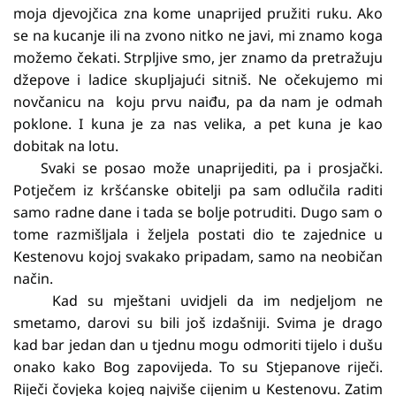
moja djevojčica zna kome unaprijed pružiti ruku. Ako
se na kucanje ili na zvono nitko ne javi, mi znamo koga
možemo čekati. Strpljive smo, jer znamo da pretražuju
džepove i ladice skupljajući sitniš. Ne očekujemo mi
novčanicu na koju prvu naiđu, pa da nam je odmah
poklone. I kuna je za nas velika, a pet kuna je kao
dobitak na lotu.
Svaki se posao može unaprijediti, pa i prosjački.
Potječem iz kršćanske obitelji pa sam odlučila raditi
samo radne dane i tada se bolje potruditi. Dugo sam o
tome razmišljala i željela postati dio te zajednice u
Kestenovu kojoj svakako pripadam, samo na neobičan
način.
Kad su mještani uvidjeli da im nedjeljom ne
smetamo, darovi su bili još izdašniji. Svima je drago
kad bar jedan dan u tjednu mogu odmoriti tijelo i dušu
onako kako Bog zapovijeda. To su Stjepanove riječi.
Riječi čovjeka kojeg najviše cijenim u Kestenovu. Zatim