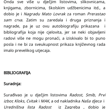
Onda sve više u dječjim listovima, slikovnicama,
knjigama, zbornicima, školskim udžbenicima itd., a
dobio je i
Nagradu Mato Lovrak
za roman
Prerastao
sam crva
. Zatim su zaredala i druga priznanja i
nagrade, pa je uz ovu autobiografiju prikazana i
bibliografija koja nije cjelovita, jer se neki objavljeni
radovi više ne mogu pronaći, a iziskivalo bi to puno
posla i ne bi za sveukupnost prikaza književnog rada
imalo prevelikog utjecaja.
BIBLIOGRAFIJA
Suradnja:
Surađivao je u dječjim listovima
Radost,
Smib, Prvi
izbor, Kloks, Cvitak
i
MAK,
a od nakladnika
Naša djeca
i
Uredništva lista Radost
iz Zagreba , dobio je