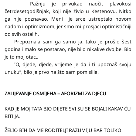
Pažnju je privukao naočit plavokosi
četrdesetgodišnjak, koji nije živio u Kestenovu. Nitko
ga nije poznavao. Meni je srce ustreptalo novom
nadom i optimizmom, jer smo mi prosjaci optimističniji
od svih ostalih.
Prepoznala sam ga samo ja. Iako je prošlo šest
godina i malo se postarao, nije bilo nikakve dvojbe. Bio
je to moj otac..
”O, djede, djede, vrijeme je da i ti upoznaš svoju
unuku”, bilo je prvo na što sam pomislila.
ZALIJEVANJE OSMIJEHA – AFORIZMI ZA DJECU
KAD JE MOJ TATA BIO DIJETE SVI SU SE BOJALI KAKAV ĆU
BITI JA.
ŽELIO BIH DA ME RODITELJI RAZUMIJU BAR TOLIKO