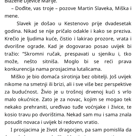
Blažene Djevice Marije.
– Dođite, vas troje – pozove Martin Slaveka, Miška i
mene.
Slavek je došao u Kestenovo prije dvadesetak
godina. Nikad se nije pričalo odakle i kako se preziva.
Krečio je ljudima kuće, čistio i lakirao prozore, vrata i
dvorišne ograde. Kad je dogovarao posao uvijek bi
tražio: ”Skromni ručak, prespavati u sjeniku i, tko
može, nešto sitniša. Moglo bi se reći prava
konkurencija nama prosjacima lutalicama.
Miško je bio domaća sirotinja bez obitelji. Još uvijek
nikome na smetnji ili brizi, ali i sve više bez perspektive
za budućnost. Živio je u trošnoj drvenoj kući s vrlo
malo okućnice. Zato je za novac, kojim se mogao tek
nekako prehraniti, uređivao tuđe voćnjake i živice, te
kosio travu po dvorištima. Nekad sam mu i sama znala
posudit novaca i uvijek bi redovno vratio.
I prosjacima je život dragocjen, pa sam pomislila da