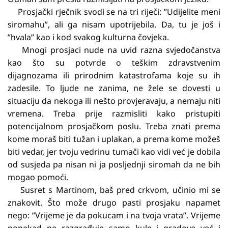
Prosjački rječnik svodi se na tri riječi: ”Udijelite meni
siromahu”, ali ga nisam upotrijebila. Da, tu je još i
”hvala” kao i kod svakog kulturna čovjeka.
Mnogi prosjaci nude na uvid razna svjedočanstva
kao što su potvrde o teškim zdravstvenim
dijagnozama ili prirodnim katastrofama koje su ih
zadesile. To ljude ne zanima, ne žele se dovesti u
situaciju da nekoga ili nešto provjeravaju, a nemaju niti
vremena. Treba prije razmisliti kako pristupiti
potencijalnom prosjačkom poslu. Treba znati prema
kome moraš biti tužan i uplakan, a prema kome možeš
biti vedar, jer tvoju vedrinu tumači kao vidi već je dobila
od susjeda pa nisan ni ja posljednji siromah da ne bih
mogao pomoći.
Susret s Martinom, baš pred crkvom, učinio mi se
znakovit. Što može drugo pasti prosjaku napamet
nego: ”Vrijeme je da pokucam i na tvoja vrata”. Vrijeme
ponekad ne razgrađuje samo kule i gradove već i