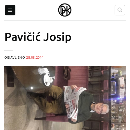
Skip
to
content
Pavičić Josip
OBJAVLJENO
28.08.2014