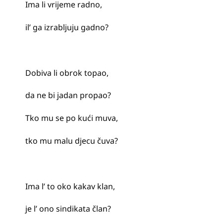
Ima li vrijeme radno,
il’ ga izrabljuju gadno?
Dobiva li obrok topao,
da ne bi jadan propao?
Tko mu se po kući muva,
tko mu malu djecu čuva?
Ima l’ to oko kakav klan,
je l’ ono sindikata član?