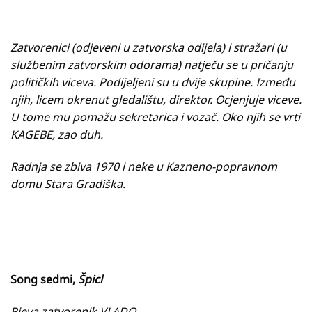
Zatvorenici (odjeveni u zatvorska odijela) i stražari (u
službenim
zatvorskim odorama) natječu se u pričanju
političkih viceva. Podijeljeni su u dvije skupine. Između
njih, licem okrenut gledalištu, direktor. Ocjenjuje viceve.
U tome mu pomažu sekretarica i vozač. Oko njih se vrti
KAGEBE, zao duh.
Radnja se zbiva 1970 i neke u Kazneno-popravnom
domu Stara Gradiška.
Song sedmi,
Špicl
Pjeva zatvorenik VLADO