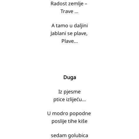
Radost zemlje –
Trave …
A tamo u daljini
Jablani se plave,
Plave…
Duga
Iz pjesme
ptice izlijeću…
U modro popodne
poslije tihe kiše
sedam golubica