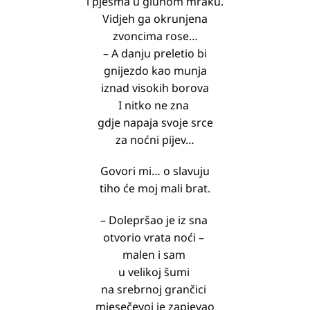
i pjesma u gluhom mraku.
Vidjeh ga okrunjena
zvoncima rose…
– A danju preletio bi
gnijezdo kao munja
iznad visokih borova
I nitko ne zna
gdje napaja svoje srce
za noćni pijev…
Govori mi… o slavuju
tiho će moj mali brat.
– Dolepršao je iz sna
otvorio vrata noći –
malen i sam
u velikoj šumi
na srebrnoj grančici
mjesečevoj je zapjevao