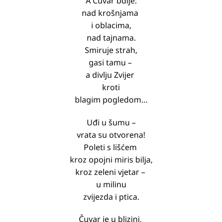
A Čuvar bdije:
nad krošnjama
i oblacima,
nad tajnama.
Smiruje strah,
gasi tamu –
a divlju Zvijer
kroti
blagim pogledom…
Uđi u šumu –
vrata su otvorena!
Poleti s lišćem
kroz opojni miris bilja,
kroz zeleni vjetar –
u milinu
zvijezda i ptica.
Čuvar je u blizini,