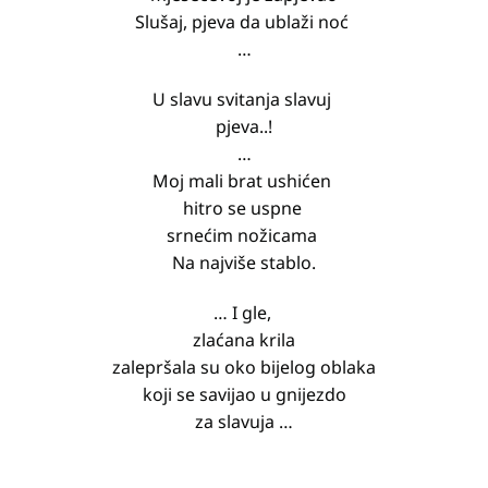
Slušaj, pjeva da ublaži noć
…
U slavu svitanja slavuj
pjeva..!
…
Moj mali brat ushićen
hitro se uspne
srnećim nožicama
Na najviše stablo.
… I gle,
zlaćana krila
zalepršala su oko bijelog oblaka
koji se savijao u gnijezdo
za slavuja …