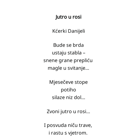
Jutro u rosi
Kćerki Danijeli
Bude se brda
ustaju stabla –
snene grane prepliću
magle u svitanje…
Mjesečeve stope
potiho
silaze niz dol…
Zvoni jutro u rosi…
I posvuda niču trave,
i rastu s vjetrom.