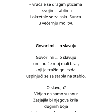
– vraćale se dragim pticama
– svojim stablima
i okretale se zalasku Sunca
u večernju molitvu
Govori mi … o slavuju
Govori mi … o slavuju
umilno će moj mali brat,
koji je tražio gnijezda
uspinjući se sa stabla na stablo.
O slavuju?
Vidjeh ga samo su snu:
Zasjajila bi njegova krila
duginih boja