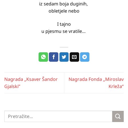
iz sedam boja duginih,
obletjele nebo
I tajno
u pjesmu se vratile…
Nagrada „Ksaver Šandor
Nagrada Fonda „Miroslav
Gjalski”
Krleža“