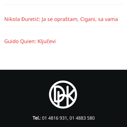
Nikola Đuretić: Ja se opraštam, Cigani, sa vama
Guido Quien: Ključevi
Tel.
: 01 4816 931, 01 4883 580