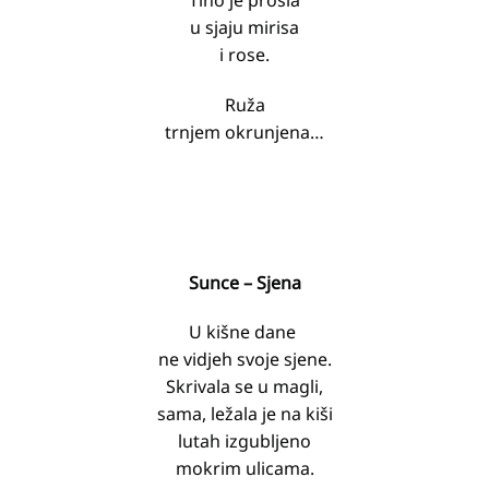
Tiho je prošla
u sjaju mirisa
i rose.
Ruža
trnjem okrunjena…
Sunce – Sjena
U kišne dane
ne vidjeh svoje sjene.
Skrivala se u magli,
sama, ležala je na kiši
lutah izgubljeno
mokrim ulicama.