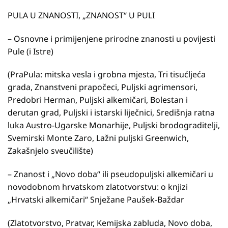
PULA U ZNANOSTI, „ZNANOST“ U PULI
– Osnovne i primijenjene prirodne znanosti u povijesti
Pule (i Istre)
(PraPula: mitska vesla i grobna mjesta, Tri tisućljeća
grada, Znanstveni prapočeci, Puljski agrimensori,
Predobri Herman, Puljski alkemičari, Bolestan i
derutan grad, Puljski i istarski liječnici, Središnja ratna
luka Austro-Ugarske Monarhije, Puljski brodograditelji,
Svemirski Monte Zaro, Lažni puljski Greenwich,
Zakašnjelo sveučilište)
– Znanost i „Novo doba“ ili pseudopuljski alkemičari u
novodobnom hrvatskom zlatotvorstvu: o knjizi
„Hrvatski alkemičari“ Snježane Paušek-Baždar
(Zlatotvorstvo, Pratvar, Kemijska zabluda, Novo doba,