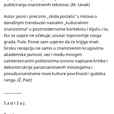
publiciranja znanstvenih tekstova. (M. Levak)
Autor jasno i precizno „skida pozlatu“ s mitova o
današnjim trendovski nastalim „kulturalnim
znanostima“ u postmodernome kontekstu i ključu i to,
što se uopće ne očekuje, unutar toponomije svoga
grada, Pule. Posve sam uvjeren da će knjiga imati
široku recepciju ne samo u znanstvenim krugovima
akademske javnosti, već i među mnogim
zainteresiranim poklonicima izvrsno napisane kritike i
dekonstrukcije paraznanstvenih mitologema i
pseudoznanstvene nove kulture površnosti i gubitka
ranga. (Ž. Paić)
__________
S a d r ž a j: