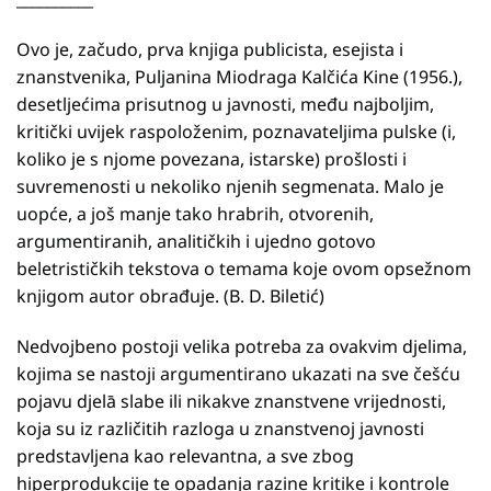
Ovo je, začudo, prva knjiga publicista, esejista i
znanstvenika, Puljanina Miodraga Kalčića Kine (1956.),
desetljećima prisutnog u javnosti, među najboljim,
kritički uvijek raspoloženim, poznavateljima pulske (i,
koliko je s njome povezana, istarske) prošlosti i
suvremenosti u nekoliko njenih segmenata. Malo je
uopće, a još manje tako hrabrih, otvorenih,
argumentiranih, analitičkih i ujedno gotovo
beletrističkih tekstova o temama koje ovom opsežnom
knjigom autor obrađuje. (B. D. Biletić)
Nedvojbeno postoji velika potreba za ovakvim djelima,
kojima se nastoji argumentirano ukazati na sve češću
pojavu djelā slabe ili nikakve znanstvene vrijednosti,
koja su iz različitih razloga u znanstvenoj javnosti
predstavljena kao relevantna, a sve zbog
hiperprodukcije te opadanja razine kritike i kontrole