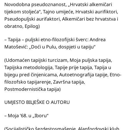
Novodobna pseudoznanost, „Hrvatski alkemičari
tijekom stoljeća“, Tajno umijeće, Hrvatski aurifiktori,
Pseudopuljski aurifaktori, Alkemičari bez hrvatstva i
obratno, Epilog)
– Tapija – puljski etno-filozofijski šverc: Andrea
Matošević: „Doći u Pulu, dospjeti u tapiju“
(Udomaćen tapijski turcizam, Moja puljska tapija,
Tapijska metodologija, Tapije prije tapija, Tapija u
bijegu pred činjenicama, Autoetnografija tapije, Etno-
filozofsko tapijarenje, Završna tapija,
Postmodernistička tapija)
UMJESTO BILJEŠKE O AUTORU
– Moja ’68. u „Iboru“
(Socijalističko šezdestosmašenje, Alanfordovski klub,