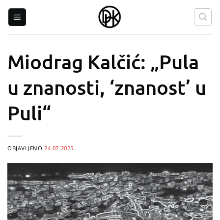
Skip
to
content
Miodrag Kalčić: „Pula
u znanosti, ‘znanost’ u
Puli“
OBJAVLJENO
24.07.2025