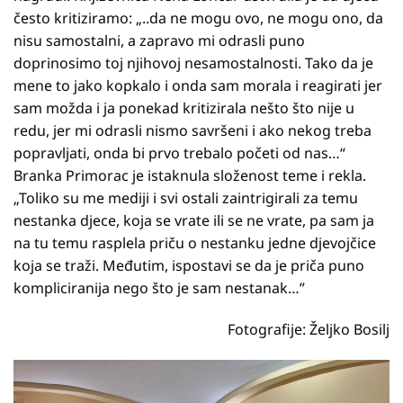
često kritiziramo: „..da ne mogu ovo, ne mogu ono, da
nisu samostalni, a zapravo mi odrasli puno
doprinosimo toj njihovoj nesamostalnosti. Tako da je
mene to jako kopkalo i onda sam morala i reagirati jer
sam možda i ja ponekad kritizirala nešto što nije u
redu, jer mi odrasli nismo savršeni i ako nekog treba
popravljati, onda bi prvo trebalo početi od nas…“
Branka Primorac je istaknula složenost teme i rekla.
„Toliko su me mediji i svi ostali zaintrigirali za temu
nestanka djece, koja se vrate ili se ne vrate, pa sam ja
na tu temu rasplela priču o nestanku jedne djevojčice
koja se traži. Međutim, ispostavi se da je priča puno
kompliciranija nego što je sam nestanak…”
Fotografije: Željko Bosilj