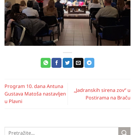
Program 10. dana Antuna
„Jadranskih sirena zov“ u
Gustava Matoša nastavljen
Postirama na Braču
u Plavni