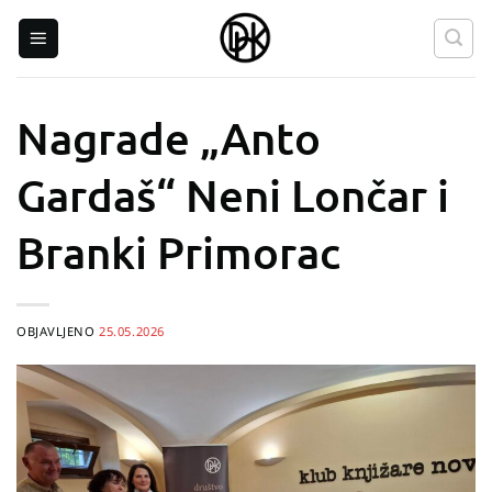
Skip
to
content
Nagrade „Anto
Gardaš“ Neni Lončar i
Branki Primorac
OBJAVLJENO
25.05.2026