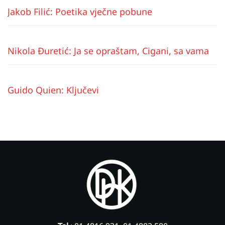
Jakob Filić: Poetika vječne pobune
Nikola Đuretić: Ja se opraštam, Cigani, sa vama
Guido Quien: Ključevi