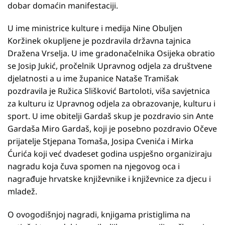
dobar domaćin manifestaciji.
U ime ministrice kulture i medija Nine Obuljen
Koržinek okupljene je pozdravila državna tajnica
Dražena Vrselja. U ime gradonačelnika Osijeka obratio
se Josip Jukić, pročelnik Upravnog odjela za društvene
djelatnosti a u ime županice Nataše Tramišak
pozdravila je Ružica Slišković Bartoloti, viša savjetnica
za kulturu iz Upravnog odjela za obrazovanje, kulturu i
sport. U ime obitelji Gardaš skup je pozdravio sin Ante
Gardaša Miro Gardaš, koji je posebno pozdravio Očeve
prijatelje Stjepana Tomaša, Josipa Cvenića i Mirka
Ćurića koji već dvadeset godina uspješno organiziraju
nagradu koja čuva spomen na njegovog oca i
nagrađuje hrvatske književnike i književnice za djecu i
mladež.
O ovogodišnjoj nagradi, knjigama pristiglima na