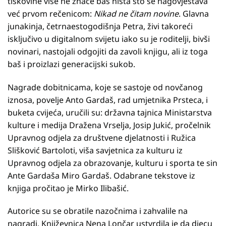
tiskovine više ne znače baš ništa što se nagovještava
već prvom rečenicom:
Nikad ne čitam novine
. Glavna
junakinja, četrnaestogodišnja Petra, živi takoreći
isključivo u digitalnom svijetu iako su je roditelji, bivši
novinari, nastojali odgojiti da zavoli knjigu, ali iz toga
baš i proizlazi generacijski sukob.
Nagrade dobitnicama, koje se sastoje od novčanog
iznosa, povelje Anto Gardaš, rad umjetnika Prsteca, i
buketa cvijeća, uručili su: državna tajnica Ministarstva
kulture i medija Dražena Vrselja, Josip Jukić, pročelnik
Upravnog odjela za društvene djelatnosti i Ružica
Slišković Bartoloti, viša savjetnica za kulturu iz
Upravnog odjela za obrazovanje, kulturu i sporta te sin
Ante Gardaša Miro Gardaš. Odabrane tekstove iz
knjiga pročitao je Mirko Ilibašić.
Autorice su se obratile nazočnima i zahvalile na
nagradi. Književnica Nena Lončar ustvrdila je da djecu