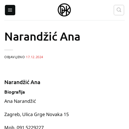
Skip
to
content
Narandžić Ana
OBJAVLJENO
17.12.2024
Narandžić Ana
Biografija
Ana Narandžić
Zagreb, Ulica Grge Novaka 15
Mob. 091 5229227