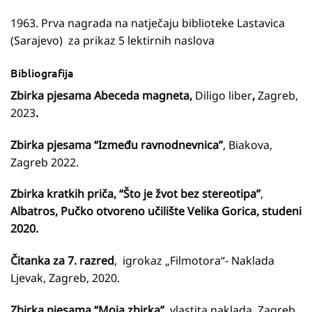
1963. Prva nagrada na natječaju biblioteke Lastavica
(Sarajevo) za prikaz 5 lektirnih naslova
Bibliografija
Zbirka pjesama Abeceda magneta,
Diligo liber
,
Zagreb,
2023
.
Zbirka pjesama “Između ravnodnevnica”
, Biakova,
Zagreb 2022.
Zbirka kratkih priča, “Što je žvot bez stereotipa”
,
Albatros, Pučko otvoreno učilište Velika Gorica, studeni
2020.
Čitanka za 7. razred
, igrokaz „Filmotora“- Naklada
Ljevak, Zagreb, 2020.
Zbirka pjesama “Moja zbirka”
, vlastita naklada, Zagreb,