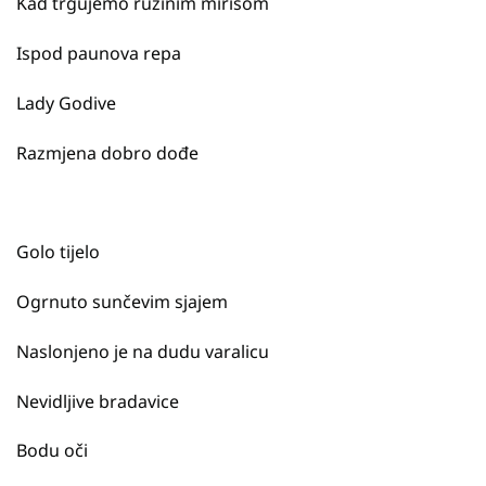
Kad trgujemo ružinim mirisom
Ispod paunova repa
Lady Godive
Razmjena dobro dođe
Golo tijelo
Ogrnuto sunčevim sjajem
Naslonjeno je na dudu varalicu
Nevidljive bradavice
Bodu oči