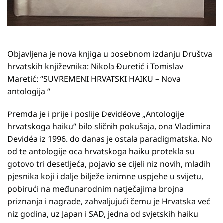
Objavljena je nova knjiga u posebnom izdanju Društva
hrvatskih književnika: Nikola Đuretić i Tomislav
Maretić: “SUVREMENI HRVATSKI HAIKU – Nova
antologija “
Premda je i prije i poslije Devidéove „Antologije
hrvatskoga haiku“ bilo sličnih pokušaja, ona Vladimira
Devidéa iz 1996. do danas je ostala paradigmatska. No
od te antologije oca hrvatskoga haiku protekla su
gotovo tri desetljeća, pojavio se cijeli niz novih, mladih
pjesnika koji i dalje bilježe iznimne uspjehe u svijetu,
pobirući na međunarodnim natječajima brojna
priznanja i nagrade, zahvaljujući čemu je Hrvatska već
niz godina, uz Japan i SAD, jedna od svjetskih haiku