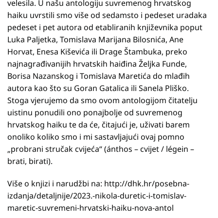
velesila. U našu antologiju suvremenog hrvatskog
haiku uvrstili smo više od sedamsto i pedeset uradaka
pedeset i pet autora od etabliranih književnika poput
Luka Paljetka, Tomislava Marijana Bilosnića, Ane
Horvat, Enesa Kiševića ili Drage Štambuka, preko
najnagrađivanijih hrvatskih haiđina Željka Funde,
Borisa Nazanskog i Tomislava Maretića do mlađih
autora kao što su Goran Gatalica ili Sanela Pliško.
Stoga vjerujemo da smo ovom antologijom čitatelju
uistinu ponudili ono ponajbolje od suvremenog
hrvatskog haiku te da će, čitajući je, uživati barem
onoliko koliko smo i mi sastavljajući ovaj pomno
„probrani stručak cvijeća“ (ánthos – cvijet / légein –
brati, birati).
Više o knjizi i narudžbi na: http://dhk.hr/posebna-
izdanja/detaljnije/2023.-nikola-duretic-i-tomislav-
maretic-suvremeni-hrvatski-haiku-nova-antol