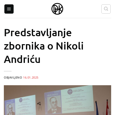
Skip
to
content
Predstavljanje
zbornika o Nikoli
Andriću
OBJAVLJENO
16.01.2025