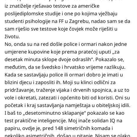
iz znatiželje rješavao testove za američke
poslijediplomske studije i one po kojima vježbaju
studenti psihologije na FF u Zagrebu, nadao sam se da
sam riješio sve testove koje čovjek može riješiti u
životu.
No, onda su na red došle police i ormari nakon jedne
umjerene kupovine koje prema pratećoj uputi „za
desetak minuta sklope dvoje odraslih“. Pokazalo se,
međutim, da se švedsko i hrvatsko vrijeme razlikuju.
Kada se sastavljaju police ili ormari dobro je imati u
blizini djecu i zaposliti ih. Moji su klinci odlični za
pridržavanje, traženje vijaka i drvenih spojnica, a uz to
vole i okretati, zatezati i općenito biti od koristi. Oni su
početak i kraj sastavljanja namještaja u obiteljskoj idili.
I baš to „desetominutno sklapanje“ pokazalo se kao
test praktične inteligencije. Moj inače solidan IQ na
papiru, ovdje je, pred 148 simetričnih komada i
nekoliko asimetričnih, došao u pitanje. Nisam se olako