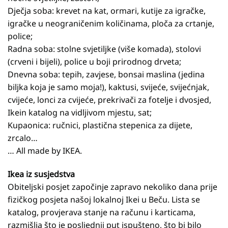
Dječja soba: krevet na kat, ormari, kutije za igračke,
igračke u neograničenim količinama, ploča za crtanje,
police;
Radna soba: stolne svjetiljke (više komada), stolovi
(crveni i bijeli), police u boji prirodnog drveta;
Dnevna soba: tepih, zavjese, bonsai maslina (jedina
biljka koja je samo moja!), kaktusi, svijeće, svijećnjak,
cvijeće, lonci za cvijeće, prekrivači za fotelje i dvosjed,
Ikein katalog na vidljivom mjestu, sat;
Kupaonica: ručnici, plastična stepenica za dijete,
zrcalo…
… All made by IKEA.
Ikea iz susjedstva
Obiteljski posjet započinje zapravo nekoliko dana prije
fizičkog posjeta našoj lokalnoj Ikei u Beču. Lista se
katalog, provjerava stanje na računu i karticama,
razmišlja što je posljednji put ispušteno, što bi bilo