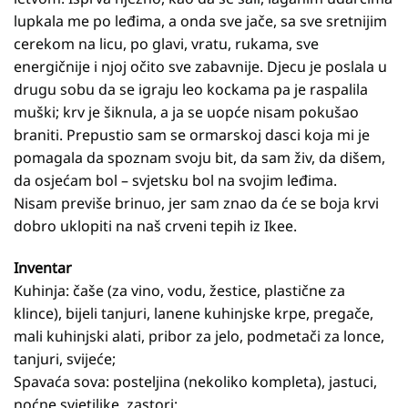
lupkala me po leđima, a onda sve jače, sa sve sretnijim
cerekom na licu, po glavi, vratu, rukama, sve
energičnije i njoj očito sve zabavnije. Djecu je poslala u
drugu sobu da se igraju leo kockama pa je raspalila
muški; krv je šiknula, a ja se uopće nisam pokušao
braniti. Prepustio sam se ormarskoj dasci koja mi je
pomagala da spoznam svoju bit, da sam živ, da dišem,
da osjećam bol – svjetsku bol na svojim leđima.
Nisam previše brinuo, jer sam znao da će se boja krvi
dobro uklopiti na naš crveni tepih iz Ikee.
Inventar
Kuhinja: čaše (za vino, vodu, žestice, plastične za
klince), bijeli tanjuri, lanene kuhinjske krpe, pregače,
mali kuhinjski alati, pribor za jelo, podmetači za lonce,
tanjuri, svijeće;
Spavaća sova: posteljina (nekoliko kompleta), jastuci,
noćne svjetiljke, zastori;