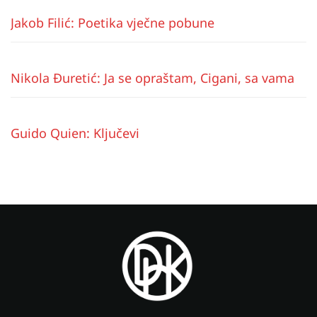
Jakob Filić: Poetika vječne pobune
Nikola Đuretić: Ja se opraštam, Cigani, sa vama
Guido Quien: Ključevi