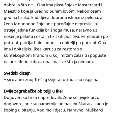
dobro, a što ne… Ona ima plastičnjake Mastercard i
Maestro koje ja uredno punim lovom. Nakon osam
godina braka, kad djeca dobrano iskoče iz pelena, a
žena iz dugogodišnje postporođajne depresije, to
ostaje jedina funkcija brižnoga muža, naravno uz
nošenje paketa i ostalih fizičkih poslova. Feminizam po
potrebi, patrijarhalni odnosi u obitelji po potrebi. Ona
ima i obiteljsku Ikea karticu za restoran s
konfekcijskom hranom u koji mrzim zalaziti i popuste
na određenu robu… ona ima sve što ja nemam.
Švedski dizajn
+ sirovine i znoj Trećeg svijeta formula su uspjeha.
Dvije zagrebačke obiteljji u Ikei
Dogovori su brzo napredovali. Žene se uvijek brzo
dogovore, one su pametnije od nas muškaraca kada je
šoping u pitanju. Vodimo i djecu. Naravno. Muškarci