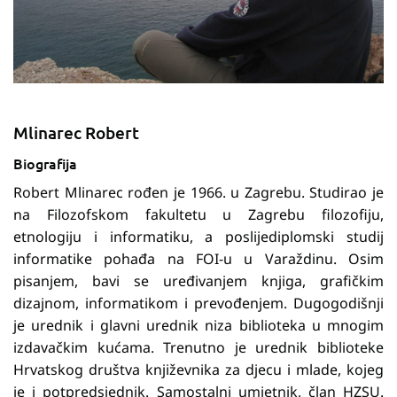
Mlinarec Robert
Biografija
Robert Mlinarec rođen je 1966. u Zagrebu. Studirao je
na Filozofskom fakultetu u Zagrebu filozofiju,
etnologiju i informatiku, a poslijediplomski studij
informatike pohađa na FOI-u u Varaždinu. Osim
pisanjem, bavi se uređivanjem knjiga, grafičkim
dizajnom, informatikom i prevođenjem. Dugogodišnji
je urednik i glavni urednik niza biblioteka u mnogim
izdavačkim kućama. Trenutno je urednik biblioteke
Hrvatskog društva književnika za djecu i mlade, kojeg
je i potpredsjednik. Samostalni umjetnik, član HZSU.