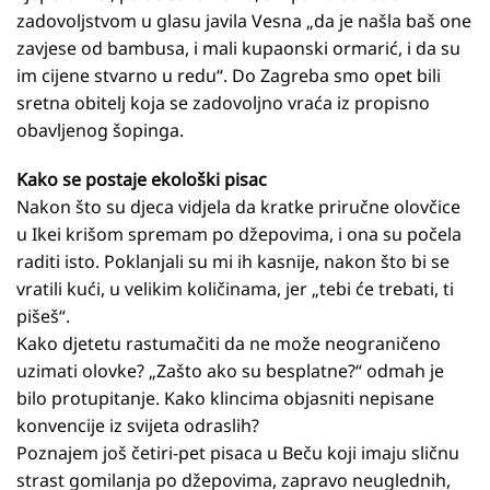
zadovoljstvom u glasu javila Vesna „da je našla baš one
zavjese od bambusa, i mali kupaonski ormarić, i da su
im cijene stvarno u redu“. Do Zagreba smo opet bili
sretna obitelj koja se zadovoljno vraća iz propisno
obavljenog šopinga.
Kako se postaje ekološki pisac
Nakon što su djeca vidjela da kratke priručne olovčice
u Ikei krišom spremam po džepovima, i ona su počela
raditi isto. Poklanjali su mi ih kasnije, nakon što bi se
vratili kući, u velikim količinama, jer „tebi će trebati, ti
pišeš“.
Kako djetetu rastumačiti da ne može neograničeno
uzimati olovke? „Zašto ako su besplatne?“ odmah je
bilo protupitanje. Kako klincima objasniti nepisane
konvencije iz svijeta odraslih?
Poznajem još četiri-pet pisaca u Beču koji imaju sličnu
strast gomilanja po džepovima, zapravo neuglednih,