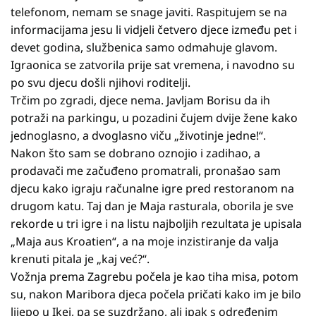
telefonom, nemam se snage javiti. Raspitujem se na
informacijama jesu li vidjeli četvero djece između pet i
devet godina, službenica samo odmahuje glavom.
Igraonica se zatvorila prije sat vremena, i navodno su
po svu djecu došli njihovi roditelji.
Trčim po zgradi, djece nema. Javljam Borisu da ih
potraži na parkingu, u pozadini čujem dvije žene kako
jednoglasno, a dvoglasno viču „životinje jedne!“.
Nakon što sam se dobrano oznojio i zadihao, a
prodavači me začuđeno promatrali, pronašao sam
djecu kako igraju računalne igre pred restoranom na
drugom katu. Taj dan je Maja rasturala, oborila je sve
rekorde u tri igre i na listu najboljih rezultata je upisala
„Maja aus Kroatien“, a na moje inzistiranje da valja
krenuti pitala je „kaj već?“.
Vožnja prema Zagrebu počela je kao tiha misa, potom
su, nakon Maribora djeca počela pričati kako im je bilo
lijepo u Ikei, pa se suzdržano, ali ipak s određenim