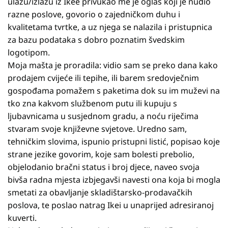
ulazu/izlazu iz Ikee privukao me je oglas koji je nudio
razne poslove, govorio o zajedničkom duhu i
kvalitetama tvrtke, a uz njega se nalazila i pristupnica
za bazu podataka s dobro poznatim švedskim
logotipom.
Moja mašta je proradila: vidio sam se preko dana kako
prodajem cvijeće ili tepihe, ili barem sredovječnim
gospođama pomažem s paketima dok su im muževi na
tko zna kakvom službenom putu ili kupuju s
ljubavnicama u susjednom gradu, a noću riječima
stvaram svoje književne svjetove. Uredno sam,
tehničkim slovima, ispunio pristupni listić, popisao koje
strane jezike govorim, koje sam bolesti prebolio,
objelodanio bračni status i broj djece, naveo svoja
bivša radna mjesta izbjegavši navesti ona koja bi mogla
smetati za obavljanje skladištarsko-prodavačkih
poslova, te poslao natrag Ikei u unaprijed adresiranoj
kuverti.