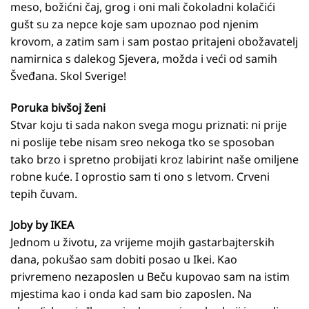
meso, božićni čaj, grog i oni mali čokoladni kolačići
gušt su za nepce koje sam upoznao pod njenim
krovom, a zatim sam i sam postao pritajeni obožavatelj
namirnica s dalekog Sjevera, možda i veći od samih
Šveđana. Skol Sverige!
Poruka bivšoj ženi
Stvar koju ti sada nakon svega mogu priznati: ni prije
ni poslije tebe nisam sreo nekoga tko se sposoban
tako brzo i spretno probijati kroz labirint naše omiljene
robne kuće. I oprostio sam ti ono s letvom. Crveni
tepih čuvam.
Joby by IKEA
Jednom u životu, za vrijeme mojih gastarbajterskih
dana, pokušao sam dobiti posao u Ikei. Kao
privremeno nezaposlen u Beču kupovao sam na istim
mjestima kao i onda kad sam bio zaposlen. Na