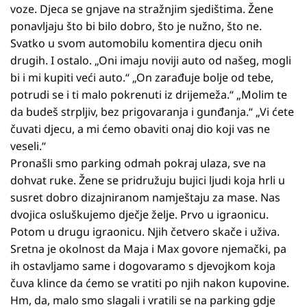
voze. Djeca se gnjave na stražnjim sjedištima. Žene
ponavljaju što bi bilo dobro, što je nužno, što ne.
Svatko u svom automobilu komentira djecu onih
drugih. I ostalo. „Oni imaju noviji auto od našeg, mogli
bi i mi kupiti veći auto.“ „On zarađuje bolje od tebe,
potrudi se i ti malo pokrenuti iz drijemeža.“ „Molim te
da budeš strpljiv, bez prigovaranja i gunđanja.“ „Vi ćete
čuvati djecu, a mi ćemo obaviti onaj dio koji vas ne
veseli.“
Pronašli smo parking odmah pokraj ulaza, sve na
dohvat ruke. Žene se pridružuju bujici ljudi koja hrli u
susret dobro dizajniranom namještaju za mase. Nas
dvojica osluškujemo dječje želje. Prvo u igraonicu.
Potom u drugu igraonicu. Njih četvero skače i uživa.
Sretna je okolnost da Maja i Max govore njemački, pa
ih ostavljamo same i dogovaramo s djevojkom koja
čuva klince da ćemo se vratiti po njih nakon kupovine.
Hm, da, malo smo slagali i vratili se na parking gdje