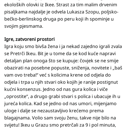
ekoloških olovki iz Ikee. Strast za tim malim drvenim
pisaljkama najdalje je odvela Lukasza Szopu, poljsko-
bečko-berlinskog druga po peru koji ih spominje u
svojim pjesmama.
Igre, zatvoreni prostori
Igra koju smo bivša žena i ja nekad zajedno igrali zvala
se Pretrči Ikeu. Bit je u tome da se kod kuće napravi
detaljan plan onoga što se kupuje: čovjek se ne smije
obazirati na posebne popuste, sniženja, novitete i „baš
vam ovo treba!“ već s kolicima krene od odjela do
odjela i trpa u njih stvari oko kojih je ranije postignut
kućni konsenzus. Jedno od nas gura kolica i viče
„oprostite“, a drugo grabi stvari s polica i ubacuje ih u
jureća kolica. Kad se jedno od nas umori, mijenjamo
uloge i dalje se nezaustavljivo krećemo prema
blagajnama. Volio sam svoju ženu, takve nije bilo na
svijetu! Ikeu u Grazu smo pretrčali za 9 i pol minuta,