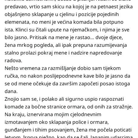
predavao, vrtio sam skicu na kojoj je na petnaest jezika
objašnjeno sklapanje u cjelinu i pozicije pojedinih
elemenata, no meni je većina komada bila potpuno
ista. Klinci su čitali upute na njemačkom, i njima je sve
bilo jasno. Pritisak na mene je rastao… dvoje djece,
žena mrkog pogleda, ali ipak prepuna razumijevanja
stalno prolazi pokraj mene i nadzire napredovanje
radova.
Nešto vremena za razmišljanje dobio sam tijekom
ručka, no nakon poslijepodnevne kave bilo je jasno da
se od mene očekuje da završim započeti posao istoga
dana.
Znojio sam se, i polako ali sigurno uspio raspoznati
komade za bočne stranice ormara, od onih za stražnje.
Na kraju, iznervirana mojim cjelodnevnim
izmotavanjem oko sklapanja police i ormara,
gunđanjem i tihim psovanjem, žena me počela poticati
letvom. Isprva nježno, kao da se šali, laganim udarcima