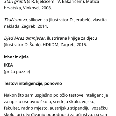
Stari grafiti
(s R. Bjelčićem i V. Bakarićem), Matica
hrvatska, Vinkovci, 2008.
Tkači snova
, slikovnica (ilustrator D. Jerabek), vlastita
naklada, Zagreb, 2014.
Djed Mraz dimnjačar
, ilustrirana knjiga za djecu
(ilustrator D. Šunk), HDKDM, Zagreb, 2015.
Izbor iz djela
IKEA
(priča puzzle)
Testovi inteligencije, ponovno
Nakon što sam uspješno položio testove inteligencije
za upis u osnovnu školu, srednju školu, vojsku,
fakultet, radno mjesto, austrijsku stipendiju, vozačku
školu, pri utvrđivanju pogodnosti za očinstvo, pa sam