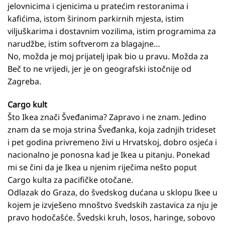
jelovnicima i cjenicima u pratećim restoranima i
kafićima, istom širinom parkirnih mjesta, istim
viljuškarima i dostavnim vozilima, istim programima za
narudžbe, istim softverom za blagajne…
No, možda je moj prijatelj ipak bio u pravu. Možda za
Beč to ne vrijedi, jer je on geografski istočnije od
Zagreba.
Cargo kult
Što Ikea znači Šveđanima? Zapravo i ne znam. Jedino
znam da se moja strina Šveđanka, koja zadnjih trideset
i pet godina privremeno živi u Hrvatskoj, dobro osjeća i
nacionalno je ponosna kad je Ikea u pitanju. Ponekad
mi se čini da je Ikea u njenim riječima nešto poput
Cargo kulta za pacifičke otočane.
Odlazak do Graza, do švedskog dućana u sklopu Ikee u
kojem je izvješeno mnoštvo švedskih zastavica za nju je
pravo hodočašće. Švedski kruh, losos, haringe, sobovo