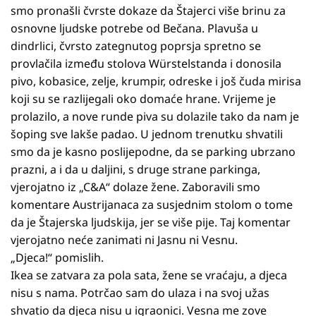
smo pronašli čvrste dokaze da Štajerci više brinu za
osnovne ljudske potrebe od Bečana. Plavuša u
dindrlici, čvrsto zategnutog poprsja spretno se
provlačila između stolova Würstelstanda i donosila
pivo, kobasice, zelje, krumpir, odreske i još čuda mirisa
koji su se razlijegali oko domaće hrane. Vrijeme je
prolazilo, a nove runde piva su dolazile tako da nam je
šoping sve lakše padao. U jednom trenutku shvatili
smo da je kasno poslijepodne, da se parking ubrzano
prazni, a i da u daljini, s druge strane parkinga,
vjerojatno iz „C&A“ dolaze žene. Zaboravili smo
komentare Austrijanaca za susjednim stolom o tome
da je Štajerska ljudskija, jer se više pije. Taj komentar
vjerojatno neće zanimati ni Jasnu ni Vesnu.
„Djeca!“ pomislih.
Ikea se zatvara za pola sata, žene se vraćaju, a djeca
nisu s nama. Potrčao sam do ulaza i na svoj užas
shvatio da djeca nisu u igraonici. Vesna me zove