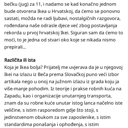
bečku (jug) za 11, i nadamo se kad konačno jednom
bude otvorena Ikea u Hrvatskoj, da ćemo se ponovno
sastati, možda ne radi ljubavi, nostalgičnih razgovora,
rođendana naše odrasle djece već zbog postavljanja
rekorda u prvoj hrvatskoj Ikei. Siguran sam da ćemo to
moći, to je jedna od stvari oko koje se nikada nismo
prepirali…
Različita ili ista
Koja je Ikea bolja? Prijatelj me uvjerava da je u njegovoj
Ikei na izlazu iz Beča prema Slovačkoj puno veći izbor
artikala nego u onoj na južnom izlazu iz grada koju ja
više-manje pohodim. Iz teorije i prakse robnih kuća na
Zapadu, kao i organizacije unutarnjeg transporta,
znam da su robne kuće unutar istog lanca načelno iste
veličine, s istim rasporedom gdje što stoji, s
jedinstvenom obukom za sve zaposlenike, s istim
standardima ponašanja i ophođenja, s istim