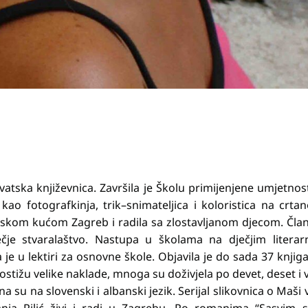
 hrvatska književnica. Završila je Školu primijenjene umjetnos
 kao fotografkinja, trik–snimateljica i koloristica na crt
skom kućom Zagreb i radila sa zlostavljanom djecom. Član
čje stvaralaštvo. Nastupa u školama na dječjim literar
je u lektiri za osnovne škole. Objavila je do sada 37 knjig
 postižu velike naklade, mnoga su doživjela po devet, deset i 
 su na slovenski i albanski jezik. Serijal slikovnica o Maši 