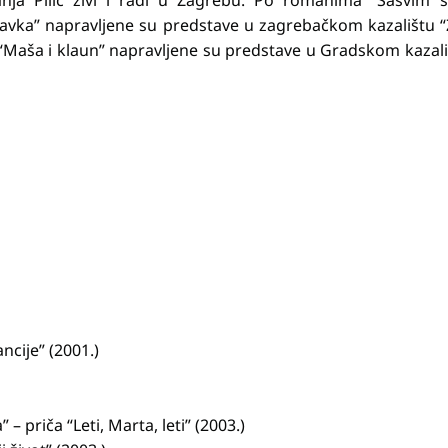
anja Pilić živi i radi u Zagrebu. Po romanima “Sasvim 
ravka” napravljene su predstave u zagrebačkom kazalištu “
i “Maša i klaun” napravljene su predstave u Gradskom kazal
ancije” (2001.)
 – priča “Leti, Marta, leti” (2003.)