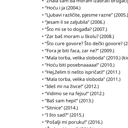
• “Znala sam da moram izabrati drugačiji
• “Hoću i ja (2004.)
• “Ljubavi različite, pjesme razne” (2005.
• “Jesam li se zaljubila” (2006.)
• “Što mi se to događa? (2007.)
• “Zar baš moram u školu? (2008.)
• “Što cure govore? Što dečki govore? (2
• “Fora je biti faca, zar ne?” (2009.)
• “Mala torba, velika sloboda” (2010.) (ki
• “Hoću biti posebnaaaaa!” (2010.)
• “Hej,želim ti nešto ispričati!” (2011.)
• “Mala torba, velika sloboda” (2011.)
• “Ideš mi na živce!” (2012.)
• “Vidimo se na fejsu!” (2012.)
• “Baš sam hepi!” (2013.)
• “Sitnice” (2014.)
• “I što sad?” (2015.)
• “Pošalji mi poruku!” (2016.)