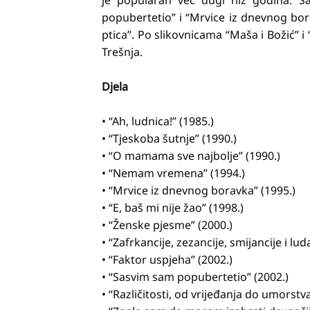
je popularan već dugi niz godina. S
popubertetio” i “Mrvice iz dnevnog bo
ptica”. Po slikovnicama “Maša i Božić” 
Trešnja.
Djela
• “Ah, ludnica!” (1985.)
• “Tjeskoba šutnje” (1990.)
• “O mamama sve najbolje” (1990.)
• “Nemam vremena” (1994.)
• “Mrvice iz dnevnog boravka” (1995.)
• “E, baš mi nije žao” (1998.)
• “Ženske pjesme” (2000.)
• “Zafrkancije, zezancije, smijancije i lud
• “Faktor uspjeha” (2002.)
• “Sasvim sam popubertetio” (2002.)
• “Različitosti, od vrijeđanja do umorstva”