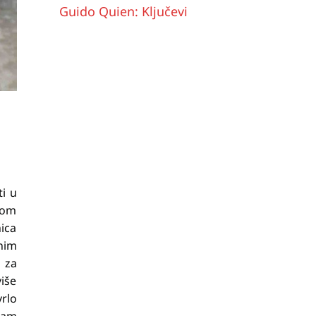
Guido Quien: Ključevi
ti u
anom
ica
nim
a za
više
vrlo