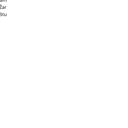
sam
Žar
ištu