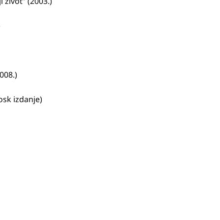
 život” (2003.)
)
008.)
osk izdanje)