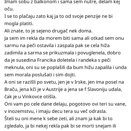
Imam sobu z balkonom i sama sem nutre, delam kej
oču.
I se to plačaju zato kaj ja to od svoje penzije ne bi
mogla platiti.
Ali znate, to je sejeno drugač nek doma.
Ja sem im rekla da morem biti sama ali otkad sem onu
sarmu na peči ostavila i zaspala pak se cela hiža
zadimila a sarma se prikuzmala i povuglenela, dobro
da je susedina Francika doletela i randeka s peči
meknula, oni su se poplašili da bum hižu zapalila i unda
sem morala poslušati i sim dojti.
A oni se razišli po svetu, jen je v Irske, jen ima posel na
Braču, jena kči je v Austrije a jena se f Slavoniju udala,
čak je u Vinkovce otišla.
Oni vam po cele dane delaju, pogotovo ovi teri su vane,
v inozemstvu, i imaju decu tera su več odrasla.
Šteli su oni mene k sebe zeti, ali znam ja kak bi to
zgledalo, ja bi nekej rekla pak bi se morti snejam ili