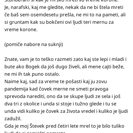
Je, narafski, kaj me gledite, nekak da ne bi štela mreti
če baš sem osemdesetu prešla, ne mi to na pameti, ali
si gruntam kak su bokčeni ovi ljudi teri mernu za
vreme korone.
(pomiče nabore na suknji)
Znate, vam je to teško razmeti zato kaj ste lepi i mladi i
bute ako Bogek da još dugo živeli, ali mene cajti beže,
ne mi ih tak puno ostalo.
Naime kaj, sad za vreme te pošasti kaj ju zovu
pandemija kad čovek merne ne smeti pravoga
sprevoda narediti, ono da se skupe ljudi ze sela i još
dva tri z okolice i unda si stoje i tužno glede i tu se
unda vidi kuliko je čovek za života vredel i kuliko je ljudi
zadužil.
Gda je moj Števek pred četiri lete mrel to je bilo tuliko