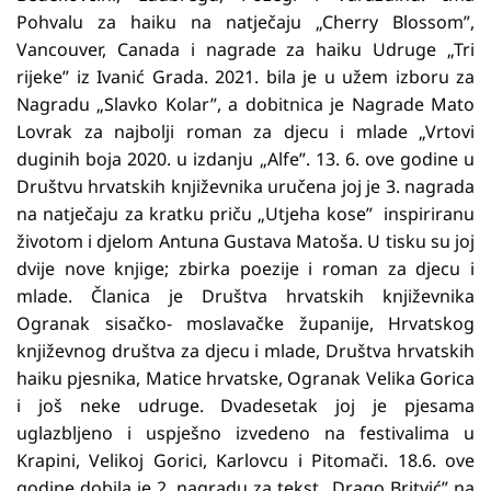
Pohvalu za haiku na natječaju „Cherry Blossom”,
Vancouver, Canada i nagrade za haiku Udruge „Tri
rijeke” iz Ivanić Grada. 2021. bila je u užem izboru za
Nagradu „Slavko Kolar”, a dobitnica je Nagrade Mato
Lovrak za najbolji roman za djecu i mlade „Vrtovi
duginih boja 2020. u izdanju „Alfe”. 13. 6. ove godine u
Društvu hrvatskih književnika uručena joj je 3. nagrada
na natječaju za kratku priču „Utjeha kose” inspiriranu
životom i djelom Antuna Gustava Matoša. U tisku su joj
dvije nove knjige; zbirka poezije i roman za djecu i
mlade. Članica je Društva hrvatskih književnika
Ogranak sisačko- moslavačke županije, Hrvatskog
književnog društva za djecu i mlade, Društva hrvatskih
haiku pjesnika, Matice hrvatske, Ogranak Velika Gorica
i još neke udruge. Dvadesetak joj je pjesama
uglazbljeno i uspješno izvedeno na festivalima u
Krapini, Velikoj Gorici, Karlovcu i Pitomači. 18.6. ove
godine dobila je 2. nagradu za tekst „Drago Britvić” na