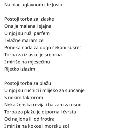
Na plac uglavnom ide Josip
Postoji torba za izlaske
Ona je malena i sjajna
U njoj su ruž, parfem
I vlažne maramice
Poneka nada za dugo čekani susret
Torba za izlaske je srebrna
I miriše na mjesečinu
Rijetko izlazim
Postoji torba za plažu
U njoj su ručnici i mlijeko za sunčanje
S nekim faktorom
Neka ženska revija i balzam za usne
Torba za plažu je otporna i čvrsta
Od najlona ili od frotira
I miriše na kokos i morsku sol