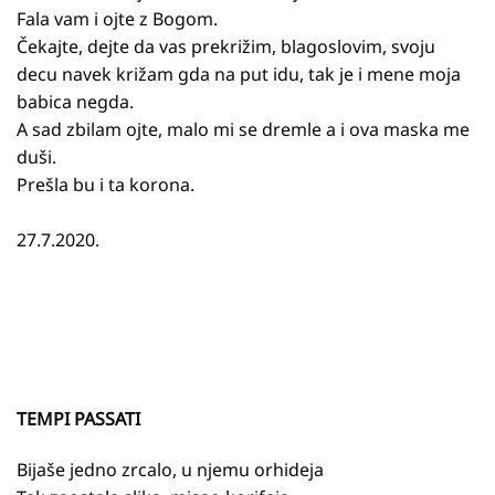
Fala vam i ojte z Bogom.
Čekajte, dejte da vas prekrižim, blagoslovim, svoju
decu navek križam gda na put idu, tak je i mene moja
babica negda.
A sad zbilam ojte, malo mi se dremle a i ova maska me
duši.
Prešla bu i ta korona.
27.7.2020.
TEMPI PASSATI
Bijaše jedno zrcalo, u njemu orhideja