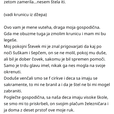
zetom zamerila…nesem štela iti.
(vadi krunicu iz džepa)
Ovo vam je mene vuteha, draga moja gospodična.
Gda me obuzme tuga ja zmolim krunicu i mam mi bu
legeše.
Moj pokojni Števek mi je znal prigovarjati da kaj po
noči šuškam i šepčem, on se ne molil, pokoj mu duše,
ali bil je dober čovek, sakomu je bil spremen pomoči.
Samo je trdu glavu imel, nikak ga nes mogla na svoje
okrenuti.
Doduše venčali smo se f cirkve i deca sa imaju se
sakramente, to mi ne branil a i da je štel ne bi mi mogel
zabraniti.
Poglečte gospodična, sa naša deca imaju visoke škole,
se smo mi to priskrbeli, on svojim plačum železničara i
ja doma z deset prstof ove moje ruk.