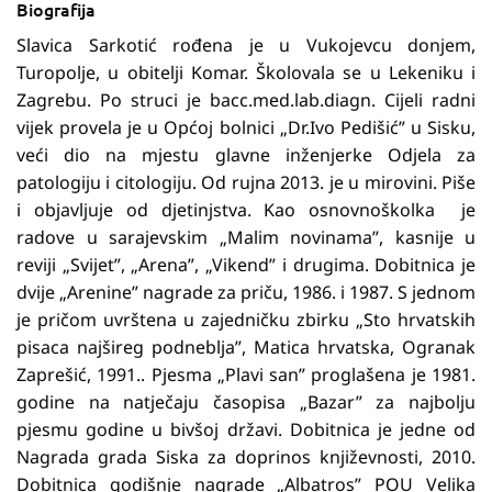
Biografija
Slavica Sarkotić rođena je u Vukojevcu donjem,
Turopolje, u obitelji Komar. Školovala se u Lekeniku i
Zagrebu. Po struci je bacc.med.lab.diagn. Cijeli radni
vijek provela je u Općoj bolnici „Dr.Ivo Pedišić” u Sisku,
veći dio na mjestu glavne inženjerke Odjela za
patologiju i citologiju. Od rujna 2013. je u mirovini. Piše
i objavljuje od djetinjstva. Kao osnovnoškolka je
radove u sarajevskim „Malim novinama”, kasnije u
reviji „Svijet”, „Arena”, „Vikend” i drugima. Dobitnica je
dvije „Arenine” nagrade za priču, 1986. i 1987. S jednom
je pričom uvrštena u zajedničku zbirku „Sto hrvatskih
pisaca najšireg podneblja”, Matica hrvatska, Ogranak
Zaprešić, 1991.. Pjesma „Plavi san” proglašena je 1981.
godine na natječaju časopisa „Bazar” za najbolju
pjesmu godine u bivšoj državi. Dobitnica je jedne od
Nagrada grada Siska za doprinos književnosti, 2010.
Dobitnica godišnje nagrade „Albatros” POU Velika