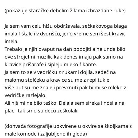
(pokazuje staračke debelim žilama izbrazdane ruke)
Ja sem vam celu hižu obdržavala, sečkakovoga blaga
imala f štale i v dvorišču, jeno vreme sem šest kravic
imela.
Trebalo je njih dvaput na dan podojiti a ne unda bilo
ove strojef ni muzilic kak denes imaju pak samo na
kravice prišarafe i sipleju mleko f kante.
Ja sem to se v vedričku z rukami dojila, sedeč na
malomu stolčeku a kravice su me z repi tukle.
Više put su me znale i prevrnuti pak bi mi se mleko z
vedričke razlejalo.
Ali niš mi ne bilo teško. Delala sem sireka i nosila na
plac i tak smo su decu zeškolali.
(dohvaća fotografije uokvirene u okvire sa školjkama s
male komode i zaljubljeno ih gleda)