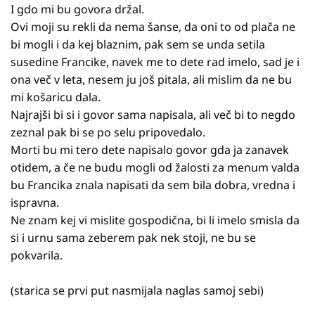
I gdo mi bu govora držal.
Ovi moji su rekli da nema šanse, da oni to od plača ne
bi mogli i da kej blaznim, pak sem se unda setila
susedine Francike, navek me to dete rad imelo, sad je i
ona več v leta, nesem ju još pitala, ali mislim da ne bu
mi košaricu dala.
Najrajši bi si i govor sama napisala, ali več bi to negdo
zeznal pak bi se po selu pripovedalo.
Morti bu mi tero dete napisalo govor gda ja zanavek
otidem, a če ne budu mogli od žalosti za menum valda
bu Francika znala napisati da sem bila dobra, vredna i
ispravna.
Ne znam kej vi mislite gospodična, bi li imelo smisla da
si i urnu sama zeberem pak nek stoji, ne bu se
pokvarila.
(starica se prvi put nasmijala naglas samoj sebi)