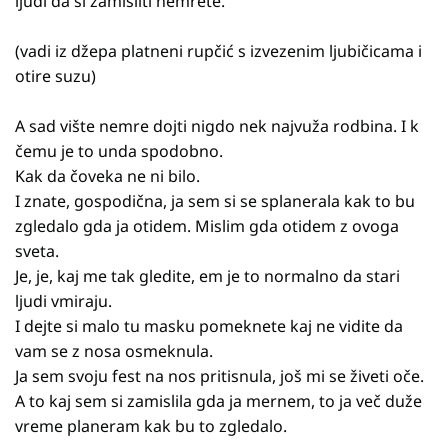
ljudi da si zamisliti nemrete.
(vadi iz džepa platneni rupčić s izvezenim ljubičicama i
otire suzu)
A sad vište nemre dojti nigdo nek najvuža rodbina. I k
čemu je to unda spodobno.
Kak da čoveka ne ni bilo.
I znate, gospodična, ja sem si se splanerala kak to bu
zgledalo gda ja otidem. Mislim gda otidem z ovoga
sveta.
Je, je, kaj me tak gledite, em je to normalno da stari
ljudi vmiraju.
I dejte si malo tu masku pomeknete kaj ne vidite da
vam se z nosa osmeknula.
Ja sem svoju fest na nos pritisnula, još mi se živeti oče.
A to kaj sem si zamislila gda ja mernem, to ja več duže
vreme planeram kak bu to zgledalo.