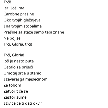
Trči!
Jer , još ima
Čarobne prašine
Oko tvojih gležnjeva
I na tvojim stopalima
Prašine sa staze samo tebi znane
Ne boj se!
Trči, Gloria, trči!
Trči, Gloria!
Još je nešto puta
Ostalo za prijeći
Umotaj srce u staniol
I zavaraj ga mjesečinom
Za tobom
Zatvorit će se
Zastor šume
I živice će ti dati okvir