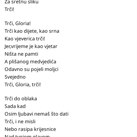
Za sretnu sliku
Trči!
Trči, Gloria!
Trči kao dijete, kao srna
Kao vjeverica trči!
Jer,vrijeme je kao vjetar
Ništa ne pamti
A plišanog medvjedića
Odavno su pojeli moljci
Svejedno
Trči, Gloria, trči!
Trči do oblaka
Sada kad
Osim ljubavi nemaš što dati
Trči, i ne misli
Nebo rasipa krijesnice
Nad tvojom glavom