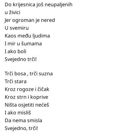
Do krijesnica još neupaljenih
u živici
Jer ogroman je nered
U svemiru
Kaos među ljudima
I mir u šumama
I ako boli
Svejedno trči!
Trči bosa , trči suzna
Trči stara
Kroz rogoze i čičak
Kroz strn i koprive
Ništa osjetiti nećeš
I ako misliš
Da nema smisla
Svejedno, trči!