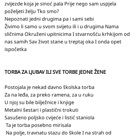
zvijezde koja je sinoć pala Prije nego sam uspjela
poželjeti želju Tko smo?
Nepoznati jedni drugima pa i sami sebi
Živimo li samo u svom svijetu ili i u drugima Nama
sličnima Okruženi upitnicima I stvarnošću krhkijom od
nas samih Sav život stane u treptaj oka I onda opet
ispočetka
TORBA ZA LJUBAV ILI SVE TORBE JEDNE ŽENE
Postojala je nekad davno školska torba
Za na leđa, za preko ramena, za u ruku
U njoj su bile bilježnice i knjige
Metalni šestari i plastični trokuti
Sasušeno poljsko cvijeće i listić staniola
Ta je torba posebno mirisala
Na polje, travnatu stazu do škole I na strah od