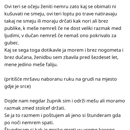
Ovi teri se očeju ženiti nemru zato kaj se obimati ni
kušuvati ne smeju, ovi teri loptu po trave natiravaju
takaj ne smeju ili moraju drčati kak nori ali brez
publike, k meše nemreš če ne dost veliki razmak med
ljudimi, v dučan nemreš če nemaš ono pokrivalo za
gubec.
Kaj se sega toga dotikavle ja morem i brez nogometa i
brez dučana, ženidbu sem zbavila pred šezdeset let,
mene jedino meše faliju.
(pritišće mršavu naboranu ruku na grudi na mjesto
gdje je srce)
Dojde nam negdar župnik sim i održi mešu ali moramo
razmak zmed stolcef držati.
Se ja to razmem i poštujem ali jeno si štunderam gda
po noči nemrem spati.
Štunderam si kak je mrsko mreti vu vreme korone.