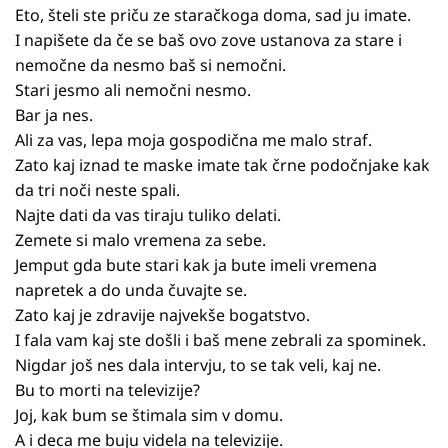
Eto, šteli ste priču ze staračkoga doma, sad ju imate.
I napišete da če se baš ovo zove ustanova za stare i
nemočne da nesmo baš si nemočni.
Stari jesmo ali nemočni nesmo.
Bar ja nes.
Ali za vas, lepa moja gospodična me malo straf.
Zato kaj iznad te maske imate tak črne podočnjake kak
da tri noči neste spali.
Najte dati da vas tiraju tuliko delati.
Zemete si malo vremena za sebe.
Jemput gda bute stari kak ja bute imeli vremena
napretek a do unda čuvajte se.
Zato kaj je zdravije najvekše bogatstvo.
I fala vam kaj ste došli i baš mene zebrali za spominek.
Nigdar još nes dala intervju, to se tak veli, kaj ne.
Bu to morti na televizije?
Joj, kak bum se štimala sim v domu.
A i deca me buju videla na televizije.