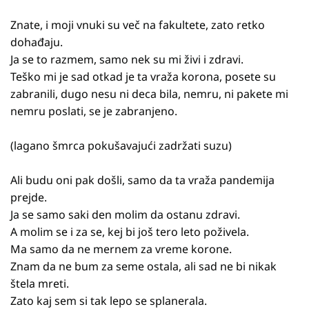
Znate, i moji vnuki su več na fakultete, zato retko
dohađaju.
Ja se to razmem, samo nek su mi živi i zdravi.
Teško mi je sad otkad je ta vraža korona, posete su
zabranili, dugo nesu ni deca bila, nemru, ni pakete mi
nemru poslati, se je zabranjeno.
(lagano šmrca pokušavajući zadržati suzu)
Ali budu oni pak došli, samo da ta vraža pandemija
prejde.
Ja se samo saki den molim da ostanu zdravi.
A molim se i za se, kej bi još tero leto poživela.
Ma samo da ne mernem za vreme korone.
Znam da ne bum za seme ostala, ali sad ne bi nikak
štela mreti.
Zato kaj sem si tak lepo se splanerala.