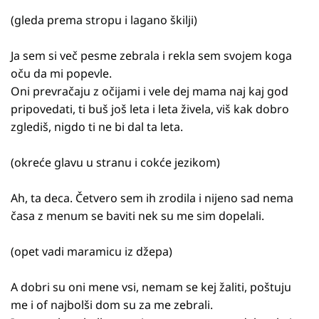
(gleda prema stropu i lagano škilji)
Ja sem si več pesme zebrala i rekla sem svojem koga
oču da mi popevle.
Oni prevračaju z očijami i vele dej mama naj kaj god
pripovedati, ti buš još leta i leta živela, viš kak dobro
zglediš, nigdo ti ne bi dal ta leta.
(okreće glavu u stranu i cokće jezikom)
Ah, ta deca. Četvero sem ih zrodila i nijeno sad nema
časa z menum se baviti nek su me sim dopelali.
(opet vadi maramicu iz džepa)
A dobri su oni mene vsi, nemam se kej žaliti, poštuju
me i of najbolši dom su za me zebrali.