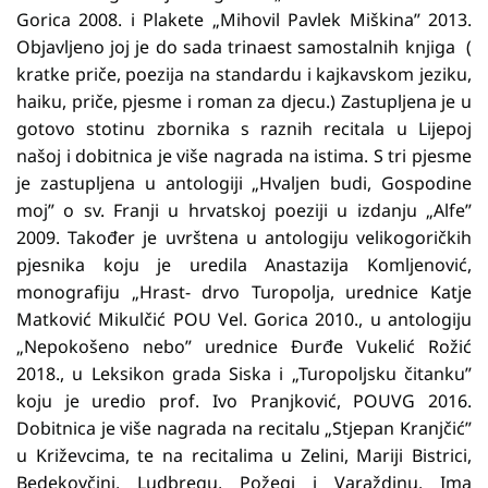
Gorica 2008. i Plakete „Mihovil Pavlek Miškina” 2013.
Objavljeno joj je do sada trinaest samostalnih knjiga (
kratke priče, poezija na standardu i kajkavskom jeziku,
haiku, priče, pjesme i roman za djecu.) Zastupljena je u
gotovo stotinu zbornika s raznih recitala u Lijepoj
našoj i dobitnica je više nagrada na istima. S tri pjesme
je zastupljena u antologiji „Hvaljen budi, Gospodine
moj” o sv. Franji u hrvatskoj poeziji u izdanju „Alfe”
2009. Također je uvrštena u antologiju velikogoričkih
pjesnika koju je uredila Anastazija Komljenović,
monografiju „Hrast- drvo Turopolja, urednice Katje
Matković Mikulčić POU Vel. Gorica 2010., u antologiju
„Nepokošeno nebo” urednice Đurđe Vukelić Rožić
2018., u Leksikon grada Siska i „Turopoljsku čitanku”
koju je uredio prof. Ivo Pranjković, POUVG 2016.
Dobitnica je više nagrada na recitalu „Stjepan Kranjčić”
u Križevcima, te na recitalima u Zelini, Mariji Bistrici,
Bedekovčini, Ludbregu, Požegi i Varaždinu. Ima