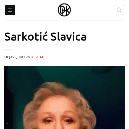
Skip
to
content
Sarkotić Slavica
OBJAVLJENO
28.08.2014