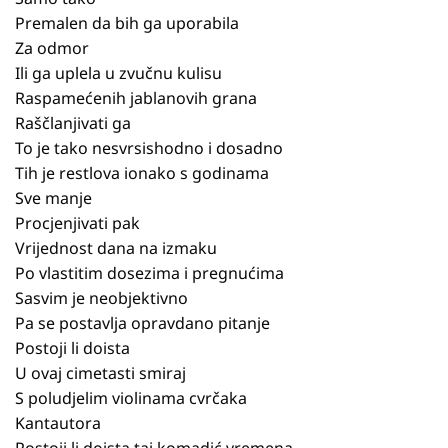
Premalen da bih ga uporabila
Za odmor
Ili ga uplela u zvučnu kulisu
Raspamećenih jablanovih grana
Raščlanjivati ga
To je tako nesvrsishodno i dosadno
Tih je restlova ionako s godinama
Sve manje
Procjenjivati pak
Vrijednost dana na izmaku
Po vlastitim dosezima i pregnućima
Sasvim je neobjektivno
Pa se postavlja opravdano pitanje
Postoji li doista
U ovaj cimetasti smiraj
S poludjelim violinama cvrčaka
Kantautora
Postoji li doista taj komadić vremena