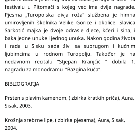
festivalu u Pitomači s kojeg već ima dvije nagrade.
Pjesma „Turopolska divja roža” službena je himna
umirovljenih školnika Velike Gorice i okolice. Slavica
Sarkotić majka je dvoje odrasle djece, kćeri i sina, i
baka jedne unuke i jednog unuka. Nakon godina života
i rada u Sisku sada živi sa suprugom i kućnim
ljubimcima u rodnom Turopolju. Također je na
nedavnom recitalu “Stjepan Kranjčić ” dobila 1.
nagradu za monodramu “Bazgina kuća”.
BIBLIOGRAFIJA
Prsten s plavim kamenom, ( zbirka kratkih priča), Aura,
Sisak, 2003.
Krošnja srebrne lipe, ( zbirka pjesama), Aura, Sisak,
2004.