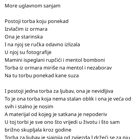
More uglavnom sanjam
Postoji torba koju ponekad
Izvlačim iz ormara
Ona je starinska
I na njoj se ručka odavno izlizala
U njoj su fotografije
Mamini ispeglani rupčići i mentol bomboni
Torba iz ormara miriše na mentol i nezaborav
Na tu torbu ponekad kane suza
I postoji jedna torba za ljubav, ona je nevidljiva
To je ona torba koja nema stalan oblik i ona je veća od
svih i stalno je nosim
A materijal od kojeg je satkana je nepoderiv
U toj torbi je sve ono što vrijedi u životu i što sam
brižno skupljala kroz godine
Torba za ljubav je sjajnija od zvijezda I držeći se za nju