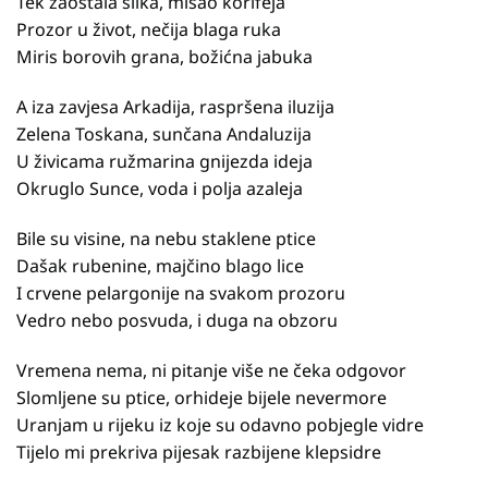
Tek zaostala slika, misao korifeja
Prozor u život, nečija blaga ruka
Miris borovih grana, božićna jabuka
A iza zavjesa Arkadija, raspršena iluzija
Zelena Toskana, sunčana Andaluzija
U živicama ružmarina gnijezda ideja
Okruglo Sunce, voda i polja azaleja
Bile su visine, na nebu staklene ptice
Dašak rubenine, majčino blago lice
I crvene pelargonije na svakom prozoru
Vedro nebo posvuda, i duga na obzoru
Vremena nema, ni pitanje više ne čeka odgovor
Slomljene su ptice, orhideje bijele nevermore
Uranjam u rijeku iz koje su odavno pobjegle vidre
Tijelo mi prekriva pijesak razbijene klepsidre