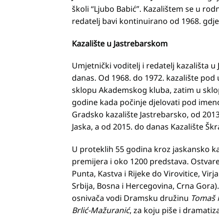
školi “Ljubo Babić”. Kazalištem se u ro
redatelj bavi kontinuirano od 1968. gdje
Kazalište u Jastrebarskom
Umjetnički voditelj i redatelj kazališta
danas. Od 1968. do 1972. kazalište pod
sklopu Akademskog kluba, zatim u sklo
godine kada počinje djelovati pod imen
Gradsko kazalište Jastrebarsko, od 2013
Jaska, a od 2015. do danas Kazalište Škr
U proteklih 55 godina kroz jaskansko kaz
premijera i oko 1200 predstava. Ostvar
Punta, Kastva i Rijeke do Virovitice, Vir
Srbija, Bosna i Hercegovina, Crna Gora)
osnivača vodi Dramsku družinu
Tomaš 
Brlić-Mažuranić
, za koju piše i dramatiz