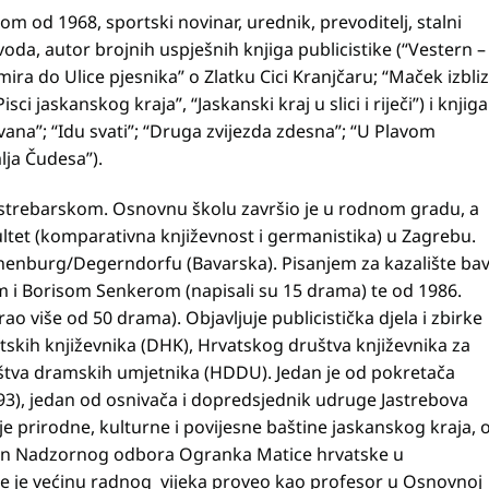
kom od 1968, sportski novinar, urednik, prevoditelj, stalni
da, autor brojnih uspješnih knjiga publicistike (“Vestern –
imira do Ulice pjesnika” o Zlatku Cici Kranjčaru; “Maček izbli
i jaskanskog kraja”, “Jaskanski kraj u slici i riječi”) i knjiga
vana”; “Idu svati”; “Druga zvijezda zdesna”; “U Plavom
lja Čudesa”).
Jastrebarskom. Osnovnu školu završio je u rodnom gradu, a
akultet (komparativna književnost i germanistika) u Zagrebu.
nnenburg/Degerndorfu (Bavarska). Pisanjem za kazalište bav
m i Borisom Senkerom (napisali su 15 drama) te od 1986.
ao više od 50 drama). Objavljuje publicistička djela i zbirke
tskih književnika (DHK), Hrvatskog društva književnika za
štva dramskih umjetnika (HDDU). Jedan je od pokretača
3), jedan od osnivača i dopredsjednik udruge Jastrebova
nje prirodne, kulturne i povijesne baštine jaskanskog kraja, 
član Nadzornog odbora Ogranka Matice hrvatske u
je je većinu radnog vijeka proveo kao profesor u Osnovnoj