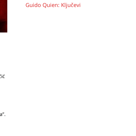
Guido Quien: Ključevi
čić
a”.