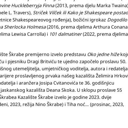
ovine Huckleberryja Finna
(2013, prema djelu Marka Twaina)
le L. Travers),
Striček Vilček ili Kako je Shakespeare posta
jetnice Shakespeareovog rođenja), božićni igrokaz
Dogodilo
jna Sherlocka Holmesa
(2016, prema djelima Arthura Conana
lima Lewisa Carrolla) i
101 dalmatiner
(2022, prema djelima
lište Škrabe premijerno izvelo predstavu
Oko jedne hiže
ko
u i pjesniku Dragi Britviću te ujedno započelo proslavu 50.
šnog utemeljitelja, umjetničkog voditelja, autora i redatelja
arijere proslavljenog prvaka našeg kazališta Želimira Hrkov
datelja i aranžera Josipa Cvitanovića te 36. godišnjicu
 jaskanskog kazališta Deana Skoka. U sklopu proslave 55
krabea Kazalište Škrabe izvelo je godine 2023. dvije
ni, 2023, režija Nino Škrabe) i Tiha noć… (prosinac, 2023,