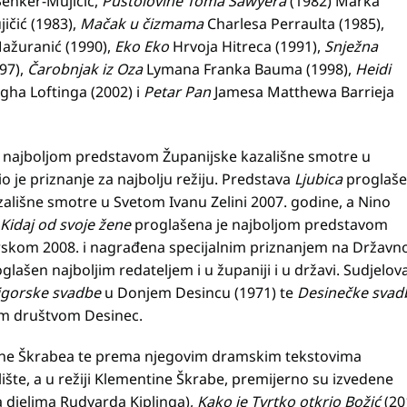
Senker-Mujičić,
Pustolovine Toma Sawyera
(1982) Marka
ičić (1983),
Mačak u čizmama
Charlesa Perraulta (1985),
Mažuranić (1990),
Eko Eko
Hrvoja Hitreca (1991),
Snježna
97),
Čarobnjak iz Oza
Lymana Franka Bauma (1998),
Heidi
ha Loftinga (2002) i
Petar Pan
Jamesa Matthewa Barrieja
 najboljom predstavom Županijske kazališne smotre u
 je priznanje za najbolju režiju. Predstava
Ljubica
proglaš
ališne smotre u Svetom Ivanu Zelini 2007. godine, a Nino
Kidaj od svoje žene
proglašena je najboljom predstavom
rskom 2008. i nagrađena specijalnim priznanjem na Državn
lašen najboljim redateljem i u županiji i u državi. Sudjelov
igorske svadbe
u Donjem Desincu (1971) te
Desinečke svad
kim društvom Desinec.
ne Škrabea te prema njegovim dramskim tekstovima
šte, a u režiji Klementine Škrabe, premijerno su izvedene
 djelima Rudyarda Kiplinga),
Kako je Tvrtko otkrio Božić
(20