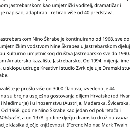
dnom Jastrebarskom kao umjetnički voditelj, dramatičar i
 je napisao, adaptirao i režirao više od 40 predstava.
 u Jastrebarskom Nino Škrabe je kontinuirano od 1968. sve do
 umjetničkim vodstvom Nine Škrabea u Jastrebarskom djeluj
pu Kulturno-umjetničkog društva Jastrebarsko sve do 1990.
om Amatersko kazalište Jastrebarsko. Od 1994. mijenja ime
. u sklopu udruge Kreativni studio Zvrk djeluje Dramski stu
abe.
alište je prošlo više od 3000 članova, izvedeno je 44
ena su brojna uspješna gostovanja diljem Hrvatske (od Hvar
ja i Međimurja) i u inozemstvu (Austrija, Mađarska, Švicarska,
. Od 1968. godine Nino Škrabe kao jedan od pokretača i
Mikloušić
, a od 1978. godine dječju dramsku družinu
Ivana
acije klasika dječje književnosti (Ferenc Molnar, Mark Twain,