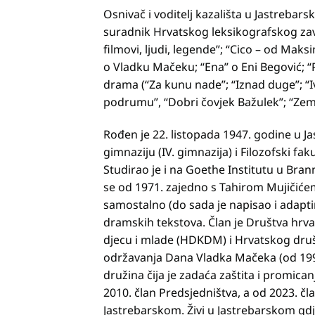
Osnivač i voditelj kazališta u Jastrebars
suradnik Hrvatskog leksikografskog zavo
filmovi, ljudi, legende”; “Cico – od Maks
o Vladku Mačeku; “Ena” o Eni Begović; “Pisc
drama (“Za kunu nade”; “Iznad duge”; “I
podrumu”, “Dobri čovjek Bažulek”; “Zem
Rođen je 22. listopada 1947. godine u 
gimnaziju (IV. gimnazija) i Filozofski f
Studirao je i na Goethe Institutu u Bra
se od 1971. zajedno s Tahirom Mujičiće
samostalno (do sada je napisao i adaptir
dramskih tekstova. Član je Društva hrva
djecu i mlade (HDKDM) i Hrvatskog dru
održavanja Dana Vladka Mačeka (od 199
družina čija je zadaća zaštita i promica
2010. član Predsjedništva, a od 2023. 
Jastrebarskom. Živi u Jastrebarskom gd