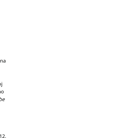
ena
oj
ao
be
12,