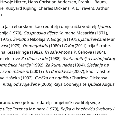
, Hrvoje Hitrec, Hans Christian Andersen, Frank L. Baum,
e, Rudyard Kipling, Charles Dickens, P. L. Travers, Arthur
).
u Jastrebarskom kao redatelj i umjetnički voditelj
Ljubicu
nija (1970),
Gospodsko dijete
Kalmana Mesarića (1971),
(1973),
Ženidbu
Nikolaja V. Gogolja (1975),
Jalnuševčane
Mari
kvasi
(1979),
Domagojadu
(1980) i
O’Kaj
(2011) trija Škrabe-
ha Kesselringa (1982),
Tri šale
Antona P. Čehova (1984),
ite tekstove
Za dinar nade
(1988),
Sveta obitelj u razbojničkoj
moćnica Marija
(1992),
Za kunu nade
(1994),
Sjećanje na
u svati mlade ni
(2001) i
Tri darodavca
(2007), kao i vlastite
ava Hašeka (1992),
Cvrčka na ognjištu
Charlesa Dickensa
 i
Kidaj od svoje žene
(2005) Raya Cooneyja te
Ljubice
Augus
ić izveo je kao redatelj i umjetnički voditelj svoje
e ulice
Ferenca Molnara (1979),
Bajka o kneževiću Sveboru i