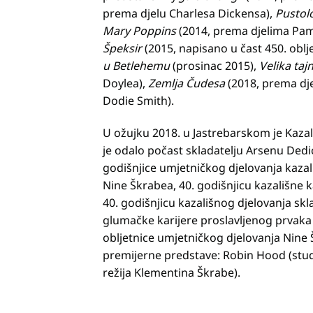
prema djelu Charlesa Dickensa),
Pustol
Mary Poppins
(2014, prema djelima Pame
Špeksir
(2015, napisano u čast 450. obl
u Betlehemu
(prosinac 2015),
Velika ta
Doylea),
Zemlja Čudesa
(2018, prema dje
Dodie Smith).
U ožujku 2018. u Jastrebarskom je Kaza
je odalo počast skladatelju Arsenu Dedić
godišnjice umjetničkog djelovanja kazali
Nine Škrabea, 40. godišnjicu kazališne k
40. godišnjicu kazališnog djelovanja skla
glumačke karijere proslavljenog prvaka
obljetnice umjetničkog djelovanja Nine Š
premijerne predstave: Robin Hood (stude
režija Klementina Škrabe).