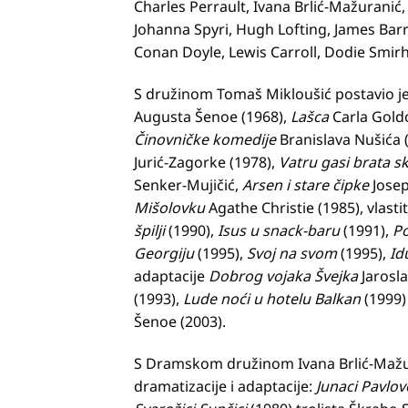
Charles Perrault, Ivana Brlić-Mažuranić
Johanna Spyri, Hugh Lofting, James Barri
Conan Doyle, Lewis Carroll, Dodie Smirh
S družinom Tomaš Mikloušić postavio je 
Augusta Šenoe (1968),
Lašca
Carla Goldo
Činovničke komedije
Branislava Nušića 
Jurić-Zagorke (1978),
Vatru gasi brata s
Senker-Mujičić,
Arsen i stare čipke
Josep
Mišolovku
Agathe Christie (1985), vlast
špilji
(1990),
Isus u snack-baru
(1991),
Po
Georgiju
(1995),
Svoj na svom
(1995),
Id
adaptacije
Dobrog vojaka Švejka
Jarosl
(1993),
Lude noći u hotelu Balkan
(1999)
Šenoe (2003).
S Dramskom družinom Ivana Brlić-Mažuran
dramatizacije i adaptacije:
Junaci Pavlov