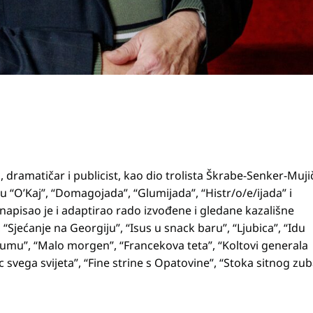
, dramatičar i publicist, kao dio trolista Škrabe-Senker-Muji
u “O’Kaj”, “Domagojada”, “Glumijada”, “Histr/o/e/ijada” i
napisao je i adaptirao rado izvođene i gledane kazališne
 “Sjećanje na Georgiju”, “Isus u snack baru”, “Ljubica”, “Idu
rumu”, “Malo morgen”, “Francekova teta”, “Koltovi generala
 svega svijeta”, “Fine strine s Opatovine”, “Stoka sitnog zub