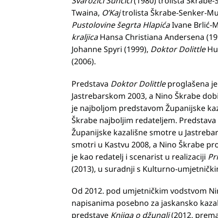
Svarožici Sunčici
(1980) trolista Škrabe-
Twaina,
O’Kaj
trolista Škrabe-Senker-Muj
Pustolovine šegrta Hlapića
Ivane Brlić-
kraljica
Hansa Christiana Andersena (19
Johanne Spyri (1999),
Doktor Dolittle
Hug
(2006).
Predstava
Doktor Dolittle
proglašena je
Jastrebarskom 2003, a Nino Škrabe dobio
je najboljom predstavom Županijske kaz
Škrabe najboljim redateljem. Predstava
Županijske kazališne smotre u Jastreba
smotri u Kastvu 2008, a Nino Škrabe prog
je kao redatelj i scenarist u realizaciji
Pr
(2013), u suradnji s Kulturno-umjetnič
Od 2012. pod umjetničkim vodstvom Ni
napisanima posebno za jaskansko kazali
predstave
Knjiga o džungli
(2012, prema