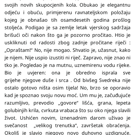
svojih novih skupocjenih kola. Obukao je elegantnu
odjeću i obuću, primjerenu ravnateljskom položaju
kojeg je obnašao tih osamdesetih godina prošlog
stoljeća. Podigao je sa zemlje letak vjerskog sadržaja
brišući oči nakon što ga je pozorno pročitao. Htio je
uskliknuti od radosti zbog zadnje pročitane riječi :
„Opraštam!“ No, nije mogao. Shvatio je, užasnut, kako
je nijem. Nije uspio izustiti ni riječ. Zapravo, nije znao ni
tko je. Pogledao je na mutnu, uznemirenu vodu rijeke.
Bio je uvjeren: ona je obredno isprala sve
grijehe njegove duše i srca . Od bivšeg Svedreka nije
ostalo gotovo ništa osim tijela! No, brzo se oporavio
kad je spoznao svoju novu moć. Um mu je, začuđujuće
razumljivo, prevodio „govore“ lišća, grana, lepeta
golubinjih krila, cvrkuta vrabaca što su oko njega slavili
život. Ushićen novim, iznenadnim darom uživao je
svečanost „velikog trenutka“, završetak obraćenja.
Okoliš je slavio njegovo novo duhovno uzdignuće.