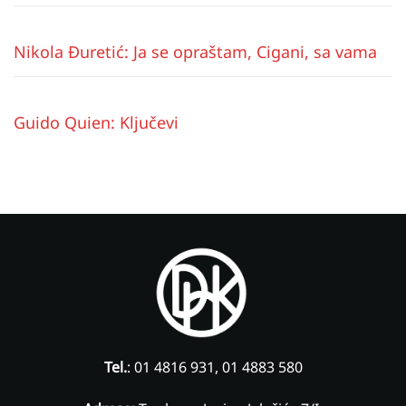
Nikola Đuretić: Ja se opraštam, Cigani, sa vama
Guido Quien: Ključevi
Tel.
: 01 4816 931, 01 4883 580