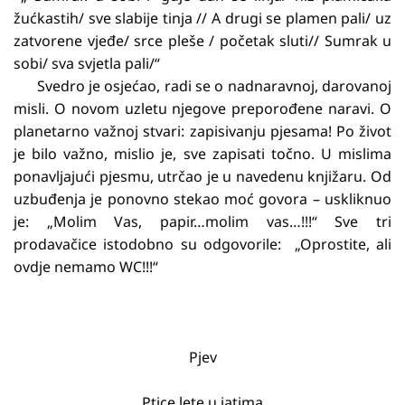
žućkastih/ sve slabije tinja // A drugi se plamen pali/ uz
zatvorene vjeđe/ srce pleše / početak sluti// Sumrak u
sobi/ sva svjetla pali/“
Svedro je osjećao, radi se o nadnaravnoj, darovanoj
misli. O novom uzletu njegove preporođene naravi. O
planetarno važnoj stvari: zapisivanju pjesama! Po život
je bilo važno, mislio je, sve zapisati točno. U mislima
ponavljajući pjesmu, utrčao je u navedenu knjižaru. Od
uzbuđenja je ponovno stekao moć govora – uskliknuo
je: „Molim Vas, papir…molim vas…!!!“ Sve tri
prodavačice istodobno su odgovorile: „Oprostite, ali
ovdje nemamo WC!!!“
Pjev
Ptice lete u jatima