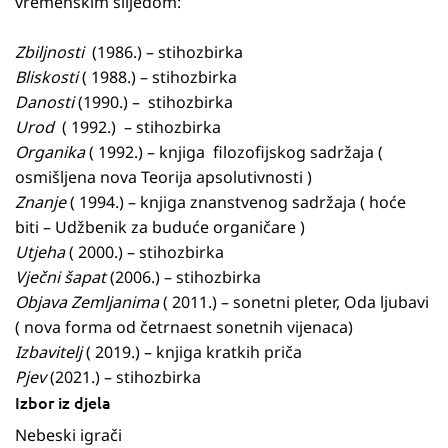
vremenskim slijedom:
Zbiljnosti
(1986.) – stihozbirka
Bliskosti
( 1988.) – stihozbirka
Danosti
(1990.) – stihozbirka
Urod
( 1992.) – stihozbirka
Organika
( 1992.) – knjiga filozofijskog sadržaja (
osmišljena nova Teorija apsolutivnosti )
Znanje
( 1994.) – knjiga znanstvenog sadržaja ( hoće
biti – Udžbenik za buduće organičare )
Utjeha
( 2000.) – stihozbirka
Vječni šapat
(2006.) – stihozbirka
Objava Zemljanima
( 2011.) – sonetni pleter, Oda ljubavi
( nova forma od četrnaest sonetnih vijenaca)
Izbavitelj
( 2019.) – knjiga kratkih priča
Pjev
(2021.) – stihozbirka
Izbor iz djela
Nebeski igrači