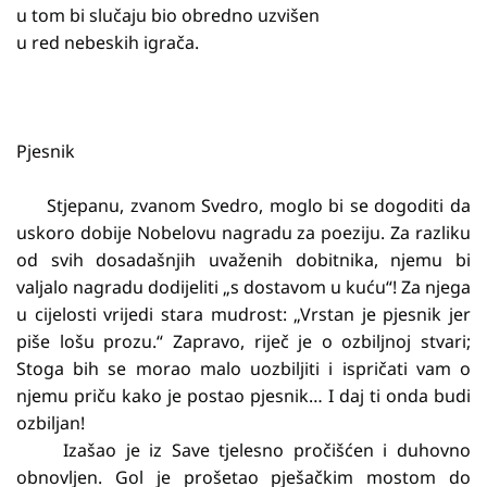
u tom bi slučaju bio obredno uzvišen
u red nebeskih igrača.
Pjesnik
Stjepanu, zvanom Svedro, moglo bi se dogoditi da
uskoro dobije Nobelovu nagradu za poeziju. Za razliku
od svih dosadašnjih uvaženih dobitnika, njemu bi
valjalo nagradu dodijeliti „s dostavom u kuću“! Za njega
u cijelosti vrijedi stara mudrost: „Vrstan je pjesnik jer
piše lošu prozu.“ Zapravo, riječ je o ozbiljnoj stvari;
Stoga bih se morao malo uozbiljiti i ispričati vam o
njemu priču kako je postao pjesnik… I daj ti onda budi
ozbiljan!
Izašao je iz Save tjelesno pročišćen i duhovno
obnovljen. Gol je prošetao pješačkim mostom do