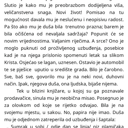
Slutio je kako mu je preobrazbom dodijeljena viša,
veličanstvena snaga. Novi život! Pomisao na tu
mogućnost davala mu je neslućenu i neopisivu radost.
Pa što ako mu je duša bila trenutno prazna; barem je
bila očišćena od nevaljala sadržaja? Popunit će se
novim vrijednostima. Valjanim riječima. A srce? Ono je
moglo puknuti od proživljenog uzbuđenja, posebice
kad je na njega prislonio spomenuti letak sa slikom
Krista. Osjećao se lagan, uznesen. Ostavio je automobil
te se pješice uputio u središte grada. Bilo je čarobno.
Sve, baš sve, govorilo mu je na neki novi, duhovni
način. Ipak, njegova duša, ona ljudska, bijaše nijema.
Tek u blizini knjižare, u kojoj su ga poznavale
prodavačice, sinula mu je neobična misao. Posegnuo je
za olovkom od koje se rijetko odvajao. Bila je na
svojemu mjestu, u sakou. No, papira nije imao. Duša
mu je odjednom zatreperila od uzbuđenja i šaptala:
„ Sumrak u sobi / gdje dan se linja/ niz plamičaka