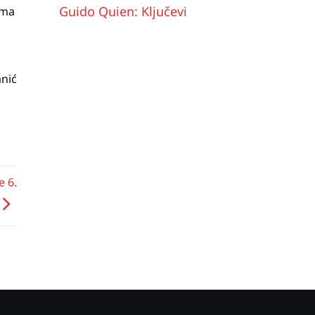
Guido Quien: Ključevi
ima
nić
 6.