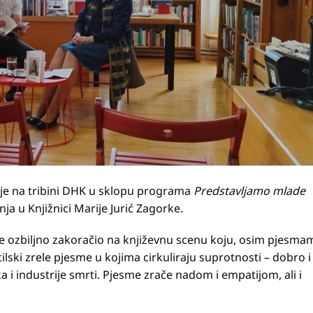
je na tribini DHK u sklopu programa
Predstavljamo mlade
bnja u Knjižnici Marije Jurić Zagorke.
je ozbiljno zakoračio na književnu scenu koju, osim pjesma
ilski zrele pjesme u kojima cirkuliraju suprotnosti – dobro i
a i industrije smrti. Pjesme zrače nadom i empatijom, ali i