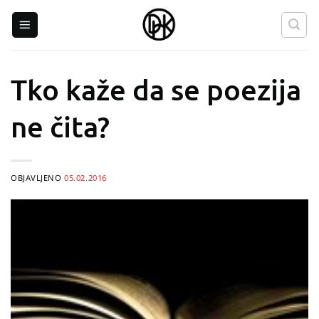
Skip
to
content
Tko kaže da se poezija
ne čita?
OBJAVLJENO
05.02.2016