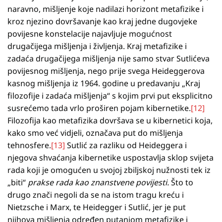
naravno, mišljenje koje nadilazi horizont metafizike i
kroz njezino dovršavanje kao kraj jedne dugovjeke
povijesne konstelacije najavljuje mogućnost
drugačijega mišljenja i življenja. Kraj metafizike i
zadaća drugačijega mišljenja nije samo stvar Sutlićeva
povijesnog mišljenja, nego prije svega Heideggerova
kasnog mišljenja iz 1964. godine u predavanju „Kraj
filozofije i zadaća mišljenja“ s kojim prvi put eksplicitno
susrećemo tada vrlo proširen pojam kibernetike.
[12]
Filozofija kao metafizika dovršava se u kibernetici koja,
kako smo već vidjeli, označava put do mišljenja
tehnosfere.
[13]
Sutlić za razliku od Heideggera i
njegova shvaćanja kibernetike uspostavlja sklop svijeta
rada koji je omogućen u svojoj zbiljskoj nužnosti tek iz
„biti“
prakse rada kao znanstvene povijesti.
Što to
drugo znači negoli da se na istom tragu kreću i
Nietzsche i Marx, te Heidegger i Sutlić, jer je put
njihova mišljenja određen putanjom metafizike i