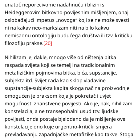
unatoč neporecivome nadahnuću i blizini s
Heideggerovim bitkovno-povijesnim mišljenjem, onaj
oslobađajući impetus „novoga“ koji se ne može svesti
ni na kakav neo-marksizam niti na bilo kakvu
nemisaonu ontologiju budućega društva ili tzv. kritičku
filozofiju prakse.
[20]
Nihilizam je, dakle, mnogo više od ništenja bitka i
raspada svijeta koji se temelji na tradicionalnim
metafizičkim pojmovima bitka, bića, supstancije,
subjekta itd. Svijet rada kao sklop vladavine
supstancije-subjekta kapitalskoga načina proizvodnje
omogućen je praksom koja je pokretač i uvjet
mogućnosti znanstvene povijesti. Ako je, pak, nihilizam
konstelacija, a ne transepohalni usud tzv. ljudske
povijesti, onda postaje bjelodano da je mišljenje ove
konstelacije ono koje urgentno-kritički smjera
prevladavanju zapadnjačke metafizike kao takve. Stoga