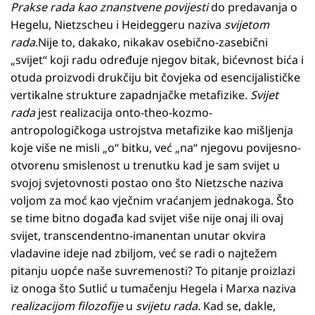
Prakse rada kao znanstvene povijesti
do predavanja o
Hegelu, Nietzscheu i Heideggeru naziva
svijetom
rada
.Nije to, dakako, nikakav osebično-zasebični
„svijet“ koji radu određuje njegov bitak, bićevnost bića i
otuda proizvodi drukčiju bit čovjeka od esencijalističke
vertikalne strukture zapadnjačke metafizike.
Svijet
rada
jest realizacija onto-theo-kozmo-
antropologičkoga ustrojstva metafizike kao mišljenja
koje više ne misli „o“ bitku, već „na“ njegovu povijesno-
otvorenu smislenost u trenutku kad je sam svijet u
svojoj svjetovnosti postao ono što Nietzsche naziva
voljom za moć kao vječnim vraćanjem jednakoga. Što
se time bitno događa kad svijet više nije onaj ili ovaj
svijet, transcendentno-imanentan unutar okvira
vladavine ideje nad zbiljom, već se radi o najtežem
pitanju uopće naše suvremenosti? To pitanje proizlazi
iz onoga što Sutlić u tumačenju Hegela i Marxa naziva
realizacijom filozofije
u
svijetu rada.
Kad se, dakle,