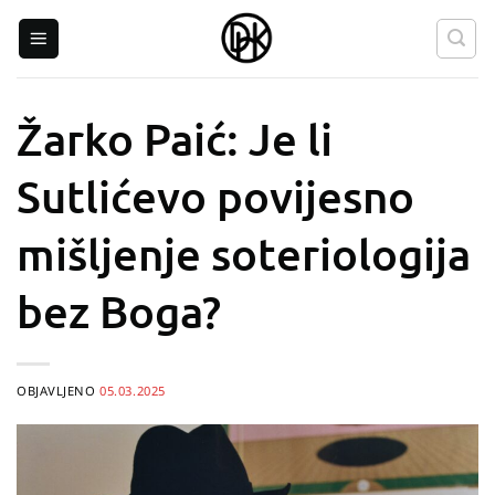
Skip
to
content
Žarko Paić: Je li
Sutlićevo povijesno
mišljenje soteriologija
bez Boga?
OBJAVLJENO
05.03.2025