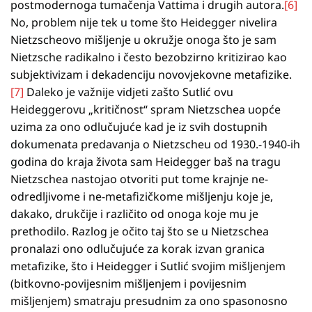
postmodernoga tumačenja Vattima i drugih autora.
[6]
No, problem nije tek u tome što Heidegger nivelira
Nietzscheovo mišljenje u okružje onoga što je sam
Nietzsche radikalno i često bezobzirno kritizirao kao
subjektivizam i dekadenciju novovjekovne metafizike.
[7]
Daleko je važnije vidjeti zašto Sutlić ovu
Heideggerovu „kritičnost“ spram Nietzschea uopće
uzima za ono odlučujuće kad je iz svih dostupnih
dokumenata predavanja o Nietzscheu od 1930.-1940-ih
godina do kraja života sam Heidegger baš na tragu
Nietzschea nastojao otvoriti put tome krajnje ne-
odredljivome i ne-metafizičkome mišljenju koje je,
dakako, drukčije i različito od onoga koje mu je
prethodilo. Razlog je očito taj što se u Nietzschea
pronalazi ono odlučujuće za korak izvan granica
metafizike, što i Heidegger i Sutlić svojim mišljenjem
(bitkovno-povijesnim mišljenjem i povijesnim
mišljenjem) smatraju presudnim za ono spasonosno