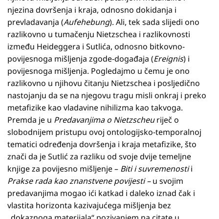
njezina dovršenja i kraja, odnosno dokidanja i
prevladavanja (
Aufehebung
). Ali, tek sada slijedi ono
razlikovno u tumačenju Nietzschea i razlikovnosti
između Heideggera i Sutlića, odnosno bitkovno-
povijesnoga mišljenja zgode-događaja (
Ereignis
) i
povijesnoga mišljenja. Pogledajmo u čemu je ono
razlikovno u njihovu čitanju Nietzschea i posljedično
nastojanju da se na njegovu tragu misli onkraj i preko
metafizike kao vladavine nihilizma kao takvoga.
Premda je u
Predavanjima o Nietzscheu
riječ o
slobodnijem pristupu ovoj ontologijsko-temporalnoj
tematici određenja dovršenja i kraja metafizike, što
znači da je Sutlić za razliku od svoje dvije temeljne
knjige za povijesno mišljenje –
Biti i suvremenosti
i
Prakse rada kao znanstvene povijesti –
u svojim
predavanjima mogao ići katkad i daleko iznad čak i
vlastita horizonta kazivajućega mišljenja bez
„dokaznoga materijala“ pozivanjem na citate u