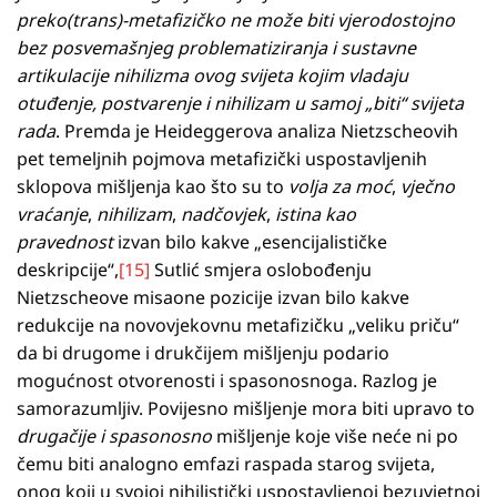
preko(trans)-metafizičko ne može biti vjerodostojno
bez posvemašnjeg problematiziranja i sustavne
artikulacije nihilizma ovog svijeta kojim vladaju
otuđenje, postvarenje i nihilizam u samoj „biti“ svijeta
rada
. Premda je Heideggerova analiza Nietzscheovih
pet temeljnih pojmova metafizički uspostavljenih
sklopova mišljenja kao što su to
volja za moć
,
vječno
vraćanje
,
nihilizam
,
nadčovjek
,
istina kao
pravednost
izvan bilo kakve
„esencijalističke
deskripcije“,
[15]
Sutlić smjera oslobođenju
Nietzscheove misaone pozicije izvan bilo kakve
redukcije na novovjekovnu metafizičku „veliku priču“
da bi drugome i drukčijem mišljenju podario
mogućnost otvorenosti i spasonosnoga. Razlog je
samorazumljiv. Povijesno mišljenje mora biti upravo to
drugačije i spasonosno
mišljenje koje više neće ni po
čemu biti analogno emfazi raspada starog svijeta,
onog koji u svojoj nihilistički uspostavljenoj bezuvjetnoj