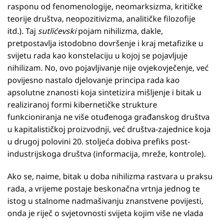
rasponu od fenomenologije, neomarksizma, kritičke
teorije društva, neopozitivizma, analitičke filozofije
itd.). Taj
sutlićevski
pojam nihilizma, dakle,
pretpostavlja istodobno dovršenje i kraj metafizike u
svijetu rada kao konstelaciju u kojoj se pojavljuje
nihilizam. No, ovo pojavljivanje nije ovjekovječenje, već
povijesno nastalo djelovanje principa rada kao
apsolutne znanosti koja sintetizira mišljenje i bitak u
realiziranoj formi kibernetičke strukture
funkcioniranja ne više otuđenoga građanskog društva
u kapitalističkoj proizvodnji, već društva-zajednice koja
u drugoj polovini 20. stoljeća dobiva prefiks post-
industrijskoga društva (informacija, mreže, kontrole).
Ako se, naime, bitak u doba nihilizma rastvara u praksu
rada, a vrijeme postaje beskonačna vrtnja jednog te
istog u stalnome nadmašivanju znanstvene povijesti,
onda je riječ o svjetovnosti svijeta kojim više ne vlada