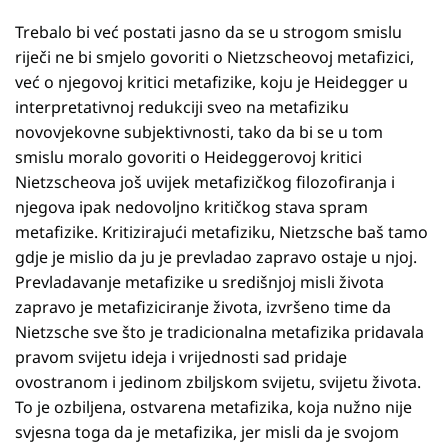
Trebalo bi već postati jasno da se u strogom smislu
riječi ne bi smjelo govoriti o Nietzscheovoj metafizici,
već o njegovoj kritici metafizike, koju je Heidegger u
interpretativnoj redukciji sveo na metafiziku
novovjekovne subjektivnosti, tako da bi se u tom
smislu moralo govoriti o Heideggerovoj kritici
Nietzscheova još uvijek metafizičkog filozofiranja i
njegova ipak nedovoljno kritičkog stava spram
metafizike. Kritizirajući metafiziku, Nietzsche baš tamo
gdje je mislio da ju je prevladao zapravo ostaje u njoj.
Prevladavanje metafizike u središnjoj misli života
zapravo je metafiziciranje života, izvršeno time da
Nietzsche sve što je tradicionalna metafizika pridavala
pravom svijetu ideja i vrijednosti sad pridaje
ovostranom i jedinom zbiljskom svijetu, svijetu života.
To je ozbiljena, ostvarena metafizika, koja nužno nije
svjesna toga da je metafizika, jer misli da je svojom