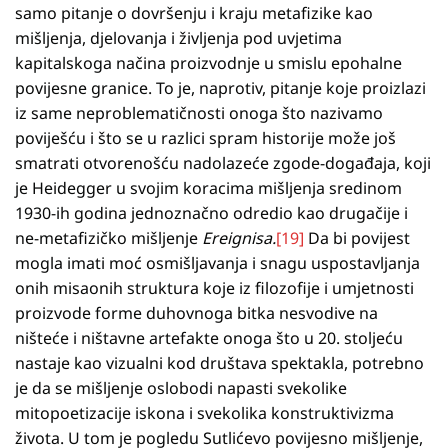
samo pitanje o dovršenju i kraju metafizike kao
mišljenja, djelovanja i življenja pod uvjetima
kapitalskoga načina proizvodnje u smislu epohalne
povijesne granice. To je, naprotiv, pitanje koje proizlazi
iz same neproblematičnosti onoga što nazivamo
poviješću i što se u razlici spram historije može još
smatrati otvorenošću nadolazeće zgode-događaja, koji
je Heidegger u svojim koracima mišljenja sredinom
1930-ih godina jednoznačno odredio kao drugačije i
ne-metafizičko mišljenje
Ereignisa.
[19]
Da bi povijest
mogla imati moć osmišljavanja i snagu uspostavljanja
onih misaonih struktura koje iz filozofije i umjetnosti
proizvode forme duhovnoga bitka nesvodive na
ništeće i ništavne artefakte onoga što u 20. stoljeću
nastaje kao vizualni kod društava spektakla, potrebno
je da se mišljenje oslobodi napasti svekolike
mitopoetizacije iskona i svekolika konstruktivizma
života. U tom je pogledu Sutlićevo povijesno mišljenje,