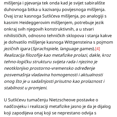
mišljenja i pjevanja tek onda kad je svijet sabiralište
duhovnoga bitka u kazivanju povijesnoga mišljenja.
Ovaj izraz kasnoga Sutlićeva mišljenja, po analogiji s
kasnim Heideggerovim mišljenjem, potrebuje jezik
onkraj svih njegovih konstruktivnih, a u stvari
nihilističkih, odnosno tehničkih sklopova i stanja kakve
je dohvatilo mišljenje kasnoga Wittgensteina s pojmom
jezičnih igara
(
Sprachspiele, language games
).
[4]
Realizacija filozofije kao metafizike prolazi, dakle, kroz
tehno-logičku strukturu svijeta rada i njezino je
neotklonjivo prostorno-vremensko određenje
posvemašnja vladavina homogenosti i aktualnosti
onog što je u sadašnjosti prisutno kao prolaznost i
stabilnost u promjeni
.
U Sutlićevu tumačenju Nietzscheove postavke o
nadčovjeku i realizaciji metafizike jasno je da je dijalog
koji zapodijeva onaj koji se neprestano odvija s