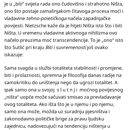
je u „biti“ svijeta rada ono čudovišno i strahotno Ništa,
ono što postaje zamašnjakom čitavoga procesa moći i
vladavine
tehno-poietičkoga
načela zapadnjačke
povijesti. Nietzsche kaže da je htjeti Ništa isto što i biti
Ništa. U vremenu vladavine aktivnoga nihilizma ovo
načelo preuzima moć transcendencije. To je „ono“ isto
što Sutlić pri kraju
Biti i suvremenosti
još ovako
iskazuje:
Sama svagda u službi totaliteta stabilnosti i promjene,
biti i prolaznosti, spremna je filozofija danas radije na
samokritiku do uništenja nego da ugrozi totalitet. A
ipak samo ona u svojoj s l u t n j i moćnog povijesnog
„ništa“ uopće može sačuvati smisao za prevladavanje
ovog totaliteta. Ako išta što je u njemu i po njemu,
samo ona može, možda uz suradnju pjesništva i
zakonodavno-političke brige za pravu ljudsku
zajednicu, nadovezujući na tendenciju ništenja u