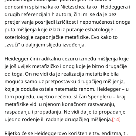
odnosnim spisima kako Nietzschea tako i Heideggera i
drugih referencijalnih autora, čini mi se da je bez
pretjerivanja posrijedi izričitost i nepomućenost onoga
puta mišljenja koje izlazi iz putanje eshatologije i
soteriologije zapadnjačke metafizike. Evo kako to
„zvuči“ u daljnjem slijedu izvođenja.
Heidegger čini radikalnu cezuru između mišljenja koje
je još uvijek metafizičko i onog koje je bitno drugačije
od toga. On ne vidi da je realizacija metafizike bila
moguća samo uz pretpostavku drugačijeg mišljenja,
koje je doduše ostala netematiziranom. Heidegger – u
tom pogledu, uvjetno rečeno, sličan Spengleru – kraj
metafizike vidi u njenom konačnom rastvaranju,
raspadanju i propadanju. Ne vidi da je to propadanje
ujedno rođenje ili rađanje drugačijeg mišljenja.
[14]
Rijetko će se Heideggerovo korištenje tzv. endizma, tj.