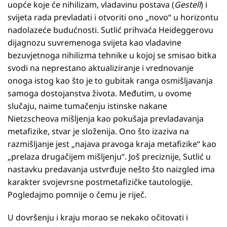
uopće koje će nihilizam, vladavinu postava (
Gestell
) i
svijeta rada prevladati i otvoriti ono „novo“ u horizontu
nadolazeće budućnosti. Sutlić prihvaća Heideggerovu
dijagnozu suvremenoga svijeta kao vladavine
bezuvjetnoga nihilizma tehnike u kojoj se smisao bitka
svodi na neprestano aktualiziranje i vrednovanje
onoga istog kao što je to gubitak ranga osmišljavanja
samoga dostojanstva života. Međutim, u ovome
slučaju, naime tumačenju istinske nakane
Nietzscheova mišljenja kao pokušaja prevladavanja
metafizike, stvar je složenija. Ono što izaziva na
razmišljanje jest „najava pravoga kraja metafizike“ kao
„prelaza drugačijem mišljenju“. Još preciznije, Sutlić u
nastavku predavanja ustvrđuje nešto što naizgled ima
karakter svojevrsne postmetafizičke tautologije.
Pogledajmo pomnije o čemu je riječ.
U dovršenju i kraju morao se nekako očitovati i