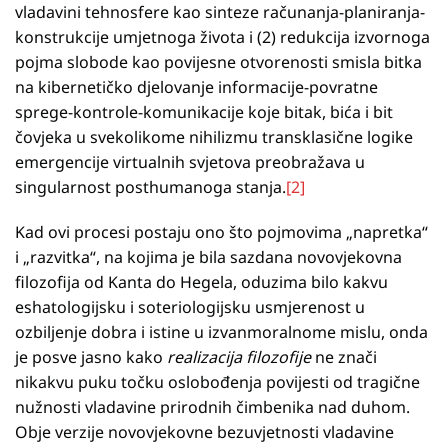
vladavini tehnosfere kao sinteze računanja-planiranja-
konstrukcije umjetnoga života i (2) redukcija izvornoga
pojma slobode kao povijesne otvorenosti smisla bitka
na kibernetičko djelovanje informacije-povratne
sprege-kontrole-komunikacije koje bitak, bića i bit
čovjeka u svekolikome nihilizmu transklasične logike
emergencije virtualnih svjetova preobražava u
singularnost posthumanoga stanja.
[2]
Kad ovi procesi postaju ono što pojmovima „napretka“
i „razvitka“, na kojima je bila sazdana novovjekovna
filozofija od Kanta do Hegela, oduzima bilo kakvu
eshatologijsku i soteriologijsku usmjerenost u
ozbiljenje dobra i istine u izvanmoralnome mislu, onda
je posve jasno kako
realizacija filozofije
ne znači
nikakvu puku točku oslobođenja povijesti od tragične
nužnosti vladavine prirodnih čimbenika nad duhom.
Obje verzije novovjekovne bezuvjetnosti vladavine