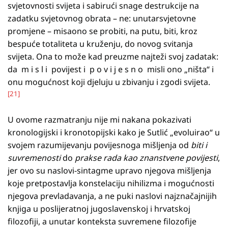
svjetovnosti svijeta i sabirući snage destrukcije na
zadatku svjetovnog obrata – ne: unutarsvjetovne
promjene – misaono se probiti, na putu, biti, kroz
bespuće totaliteta u kruženju, do novog svitanja
svijeta. Ona to može kad preuzme najteži svoj zadatak:
da m i s l i povijest i p o v i j e s n o misli ono „ništa“ i
onu mogućnost koji djeluju u zbivanju i zgodi svijeta.
[21]
U ovome razmatranju nije mi nakana pokazivati
kronologijski i kronotopijski kako je Sutlić „evoluirao“ u
svojem razumijevanju povijesnoga mišljenja od
biti i
suvremenosti
do
prakse rada kao znanstvene povijesti
,
jer ovo su naslovi-sintagme upravo njegova mišljenja
koje pretpostavlja konstelaciju nihilizma i mogućnosti
njegova prevladavanja, a ne puki naslovi najznačajnijih
knjiga u poslijeratnoj jugoslavenskoj i hrvatskoj
filozofiji, a unutar konteksta suvremene filozofije