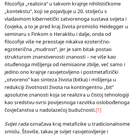
filozofija „realizira“ u takvom krajnje nihilističkome
„kontekstu“, koji se pojavljuje u 20. stoljeću s
vladavinom kibernetički zatvorenoga sustava svijeta i
čovjeka, a to je pred kraj života promislio Heidegger u
seminaru s Finkom o Heraklitu i dalje, onda od
filozofije više ne preostaje nikakva ezoterično-
egzoterična „mudrost“, jer je sam bitak postao
strukturom znanstvenosti znanosti – ne više kao
otuđenoga mišljenja od nemisaone zbilje, već samo i
jedino ono krajnje rasvjetovljeno i postmetafizički
„otvoreno“ kao sinteza života (bitka) i mišljenja u
redukciji životnosti života na kontingentnu „bit“
apsolutne znanosti koja se realizira u čistoj tehnologiji
kao sredstvu-svrsi povijesnoga razvitka oslobođenoga
čovječanstva u nadolazećoj budućnosti.
[1]
Svijet rada
označava kraj metafizike u tradicionalnome
smislu. Štoviše, takav je svijet rasvjetovljenje i