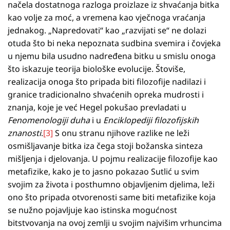
načela dostatnoga razloga proizlaze iz shvaćanja bitka
kao volje za moć, a vremena kao vječnoga vraćanja
jednakog. „Napredovati“ kao „razvijati se“ ne dolazi
otuda što bi neka nepoznata sudbina svemira i čovjeka
u njemu bila usudno nadređena bitku u smislu onoga
što iskazuje teorija biološke evolucije. Štoviše,
realizacija onoga što pripada biti filozofije nadilazi i
granice tradicionalno shvaćenih opreka mudrosti i
znanja, koje je već Hegel pokušao prevladati u
Fenomenologiji duha
i u
Enciklopediji filozofijskih
znanosti
.
[3]
S onu stranu njihove razlike ne leži
osmišljavanje bitka iza čega stoji božanska sinteza
mišljenja i djelovanja. U pojmu realizacije filozofije kao
metafizike, kako je to jasno pokazao Sutlić u svim
svojim za života i posthumno objavljenim djelima, leži
ono što pripada otvorenosti same biti metafizike koja
se nužno pojavljuje kao istinska mogućnost
bitstvovanja na ovoj zemlji u svojim najvišim vrhuncima