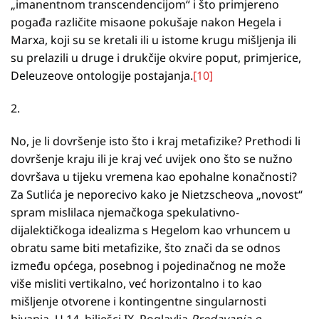
„imanentnom transcendencijom“ i što primjereno
pogađa različite misaone pokušaje nakon Hegela i
Marxa, koji su se kretali ili u istome krugu mišljenja ili
su prelazili u druge i drukčije okvire poput, primjerice,
Deleuzeove ontologije postajanja.
[10]
2.
No, je li dovršenje isto što i kraj metafizike? Prethodi li
dovršenje kraju ili je kraj već uvijek ono što se nužno
dovršava u tijeku vremena kao epohalne konačnosti?
Za Sutlića je neporecivo kako je Nietzscheova „novost“
spram mislilaca njemačkoga spekulativno-
dijalektičkoga idealizma s Hegelom kao vrhuncem u
obratu same biti metafizike, što znači da se odnos
između općega, posebnog i pojedinačnog ne može
više misliti vertikalno, već horizontalno i to kao
mišljenje otvorene i kontingentne singularnosti
bivanja. U 14. bilješci IX. Poglavlja
Predavanja o