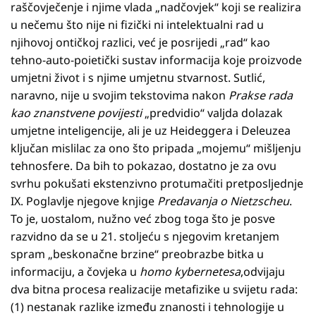
raščovječenje i njime vlada „nadčovjek“ koji se realizira
u nečemu što nije ni fizički ni intelektualni rad u
njihovoj ontičkoj razlici, već je posrijedi „rad“ kao
tehno-auto-poietički sustav informacija koje proizvode
umjetni život i s njime umjetnu stvarnost. Sutlić,
naravno, nije u svojim tekstovima nakon
Prakse rada
kao znanstvene povijesti
„predvidio“ valjda dolazak
umjetne inteligencije, ali je uz Heideggera i Deleuzea
ključan mislilac za ono što pripada „mojemu“ mišljenju
tehnosfere. Da bih to pokazao, dostatno je za ovu
svrhu pokušati ekstenzivno protumačiti pretposljednje
IX. Poglavlje njegove knjige
Predavanja o Nietzscheu
.
To je, uostalom, nužno već zbog toga što je posve
razvidno da se u 21. stoljeću s njegovim kretanjem
spram „beskonačne brzine“ preobrazbe bitka u
informaciju, a čovjeka u
homo kybernetesa
,odvijaju
dva bitna procesa realizacije metafizike u svijetu rada:
(1) nestanak razlike između znanosti i tehnologije u