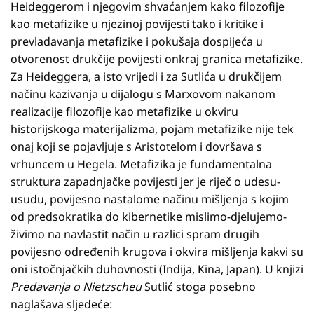
Heideggerom i njegovim shvaćanjem kako filozofije
kao metafizike u njezinoj povijesti tako i kritike i
prevladavanja metafizike i pokušaja dospijeća u
otvorenost drukčije povijesti onkraj granica metafizike.
Za Heideggera, a isto vrijedi i za Sutlića u drukčijem
načinu kazivanja u dijalogu s Marxovom nakanom
realizacije filozofije kao metafizike u okviru
historijskoga materijalizma, pojam metafizike nije tek
onaj koji se pojavljuje s Aristotelom i dovršava s
vrhuncem u Hegela. Metafizika je fundamentalna
struktura zapadnjačke povijesti jer je riječ o udesu-
usudu, povijesno nastalome načinu mišljenja s kojim
od predsokratika do kibernetike mislimo-djelujemo-
živimo na navlastit način u razlici spram drugih
povijesno određenih krugova i okvira mišljenja kakvi su
oni istočnjačkih duhovnosti (Indija, Kina, Japan). U knjizi
Predavanja o Nietzscheu
Sutlić stoga posebno
naglašava sljedeće: