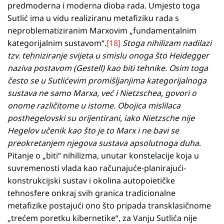
predmoderna i moderna dioba rada. Umjesto toga
Sutlić ima u vidu realiziranu metafiziku rada s
neproblematiziranim Marxovim „fundamentalnim
kategorijalnim sustavom“.
[18]
Stoga nihilizam nadilazi
tzv. tehniziranje svijeta u smislu onoga što Heidegger
naziva postavom (Gestell) kao biti tehnike. Osim toga
često se u Sutlićevim promišljanjima kategorijalnoga
sustava ne samo Marxa, već i Nietzschea, govori o
onome različitome u istome. Obojica mislilaca
posthegelovski su orijentirani, iako Nietzsche nije
Hegelov učenik kao što je to Marx i ne bavi se
preokretanjem njegova sustava apsolutnoga duha
.
Pitanje o „biti“ nihilizma, unutar konstelacije koja u
suvremenosti vlada kao računajuće-planirajući-
konstrukcijski sustav i okolina autopoietičke
tehnosfere onkraj svih granica tradicionalne
metafizike postajući ono što pripada transklasičnome
„trećem poretku kibernetike“, za Vanju Sutlića nije