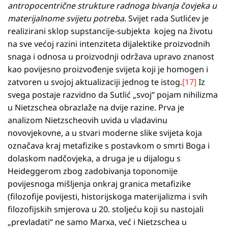
antropocentrične strukture radnoga bivanja čovjeka u
materijalnome svijetu potreba
. Svijet rada Sutlićev je
realizirani sklop supstancije-subjekta kojeg na životu
na sve većoj razini intenziteta dijalektike proizvodnih
snaga i odnosa u proizvodnji održava upravo znanost
kao povijesno proizvođenje svijeta koji je homogen i
zatvoren u svojoj aktualizaciji jednog te istog.
[17]
Iz
svega postaje razvidno da Sutlić „svoj“ pojam nihilizma
u Nietzschea obrazlaže na dvije razine. Prva je
analizom Nietzscheovih uvida u vladavinu
novovjekovne, a u stvari moderne slike svijeta koja
označava kraj metafizike s postavkom o smrti Boga i
dolaskom nadčovjeka, a druga je u dijalogu s
Heideggerom zbog zadobivanja toponomije
povijesnoga mišljenja onkraj granica metafizike
(filozofije povijesti, historijskoga materijalizma i svih
filozofijskih smjerova u 20. stoljeću koji su nastojali
„prevladati“ ne samo Marxa, već i Nietzschea u