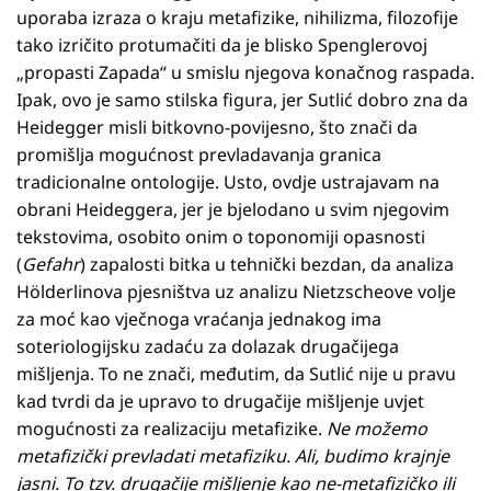
uporaba izraza o kraju metafizike, nihilizma, filozofije
tako izričito protumačiti da je blisko Spenglerovoj
„propasti Zapada“ u smislu njegova konačnog raspada.
Ipak, ovo je samo stilska figura, jer Sutlić dobro zna da
Heidegger misli bitkovno-povijesno, što znači da
promišlja mogućnost prevladavanja granica
tradicionalne ontologije. Usto, ovdje ustrajavam na
obrani Heideggera, jer je bjelodano u svim njegovim
tekstovima, osobito onim o toponomiji opasnosti
(
Gefahr
) zapalosti bitka u tehnički bezdan, da analiza
Hölderlinova pjesništva uz analizu Nietzscheove volje
za moć kao vječnoga vraćanja jednakog ima
soteriologijsku zadaću za dolazak drugačijega
mišljenja. To ne znači, međutim, da Sutlić nije u pravu
kad tvrdi da je upravo to drugačije mišljenje uvjet
mogućnosti za realizaciju metafizike.
Ne možemo
metafizički prevladati metafiziku. Ali, budimo krajnje
jasni. To tzv. drugačije mišljenje kao ne-metafizičko ili