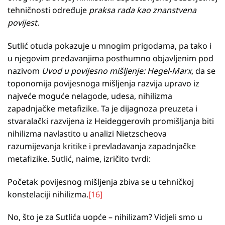
tehničnosti određuje
praksa rada kao znanstvena
povijest.
Sutlić otuda pokazuje u mnogim prigodama, pa tako i
u njegovim predavanjima posthumno objavljenim pod
nazivom
Uvod u povijesno mišljenje: Hegel-Marx
, da se
toponomija povijesnoga mišljenja razvija upravo iz
najveće moguće nelagode, udesa, nihilizma
zapadnjačke metafizike. Ta je dijagnoza preuzeta i
stvaralački razvijena iz Heideggerovih promišljanja biti
nihilizma navlastito u analizi Nietzscheova
razumijevanja kritike i prevladavanja zapadnjačke
metafizike. Sutlić, naime, izričito tvrdi:
Početak povijesnog mišljenja zbiva se u tehničkoj
konstelaciji nihilizma.
[16]
No, što je za Sutlića uopće – nihilizam? Vidjeli smo u