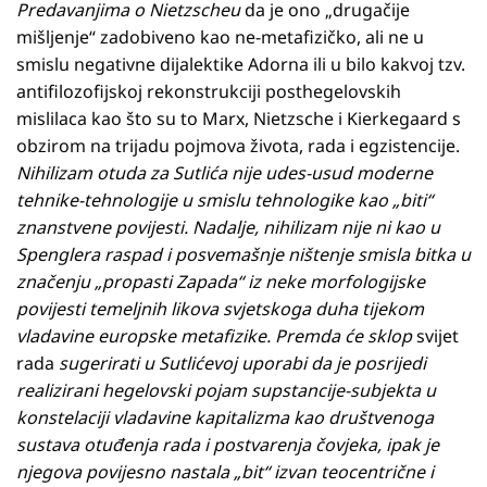
Predavanjima o Nietzscheu
da je ono „drugačije
mišljenje“ zadobiveno kao ne-metafizičko, ali ne u
smislu negativne dijalektike Adorna ili u bilo kakvoj tzv.
antifilozofijskoj rekonstrukciji posthegelovskih
mislilaca kao što su to Marx, Nietzsche i Kierkegaard s
obzirom na trijadu pojmova života, rada i egzistencije.
Nihilizam otuda za Sutlića nije udes-usud moderne
tehnike-tehnologije u smislu tehnologike kao „biti“
znanstvene povijesti. Nadalje, nihilizam nije ni kao u
Spenglera raspad i posvemašnje ništenje smisla bitka u
značenju „propasti Zapada“ iz neke morfologijske
povijesti temeljnih likova svjetskoga duha tijekom
vladavine europske metafizike. Premda će sklop
svijet
rada
sugerirati u Sutlićevoj uporabi da je posrijedi
realizirani hegelovski pojam supstancije-subjekta u
konstelaciji vladavine kapitalizma kao društvenoga
sustava otuđenja rada i postvarenja čovjeka, ipak je
njegova povijesno nastala „bit“ izvan teocentrične i