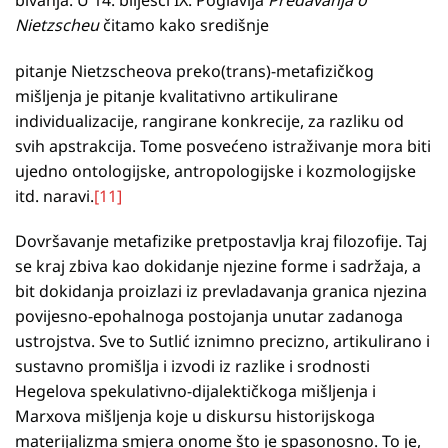
Nietzscheu
čitamo kako središnje
pitanje Nietzscheova preko(trans)-metafizičkog
mišljenja je pitanje kvalitativno artikulirane
individualizacije, rangirane konkrecije, za razliku od
svih apstrakcija. Tome posvećeno istraživanje mora biti
ujedno ontologijske, antropologijske i kozmologijske
itd. naravi.
[11]
Dovršavanje metafizike pretpostavlja kraj filozofije. Taj
se kraj zbiva kao dokidanje njezine forme i sadržaja, a
bit dokidanja proizlazi iz prevladavanja granica njezina
povijesno-epohalnoga postojanja unutar zadanoga
ustrojstva. Sve to Sutlić iznimno precizno, artikulirano i
sustavno promišlja i izvodi iz razlike i srodnosti
Hegelova spekulativno-dijalektičkoga mišljenja i
Marxova mišljenja koje u diskursu historijskoga
materijalizma smjera onome što je spasonosno. To je,