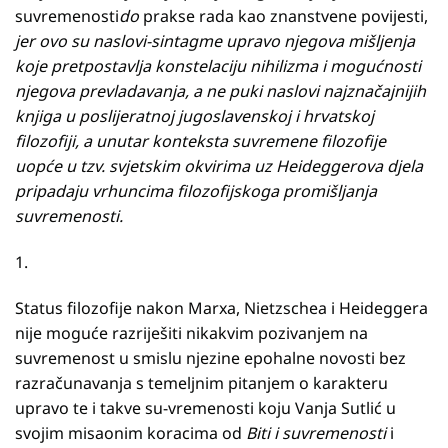
suvremenosti
do
prakse rada kao znanstvene povijesti,
jer ovo su naslovi-sintagme upravo njegova mišljenja
koje pretpostavlja konstelaciju nihilizma i mogućnosti
njegova prevladavanja, a ne puki naslovi najznačajnijih
knjiga u poslijeratnoj jugoslavenskoj i hrvatskoj
filozofiji, a unutar konteksta suvremene filozofije
uopće u tzv. svjetskim okvirima uz Heideggerova djela
pripadaju vrhuncima filozofijskoga promišljanja
suvremenosti.
1.
Status filozofije nakon Marxa, Nietzschea i Heideggera
nije moguće razriješiti nikakvim pozivanjem na
suvremenost u smislu njezine epohalne novosti bez
razračunavanja s temeljnim pitanjem o karakteru
upravo te i takve su-vremenosti koju Vanja Sutlić u
svojim misaonim koracima od
Biti i suvremenosti
i