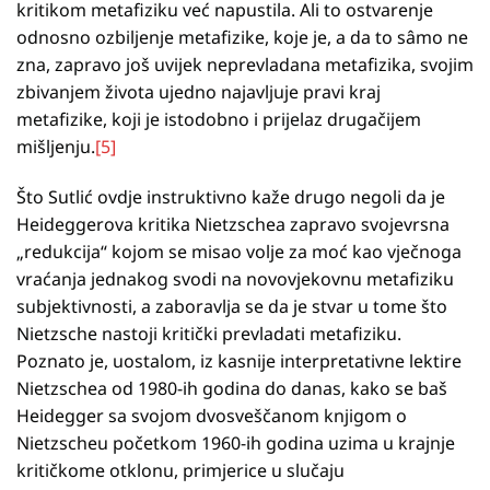
kritikom metafiziku već napustila. Ali to ostvarenje
odnosno ozbiljenje metafizike, koje je, a da to sâmo ne
zna, zapravo još uvijek neprevladana metafizika, svojim
zbivanjem života ujedno najavljuje pravi kraj
metafizike, koji je istodobno i prijelaz drugačijem
mišljenju.
[5]
Što Sutlić ovdje instruktivno kaže drugo negoli da je
Heideggerova kritika Nietzschea zapravo svojevrsna
„redukcija“ kojom se misao volje za moć kao vječnoga
vraćanja jednakog svodi na novovjekovnu metafiziku
subjektivnosti, a zaboravlja se da je stvar u tome što
Nietzsche nastoji kritički prevladati metafiziku.
Poznato je, uostalom, iz kasnije interpretativne lektire
Nietzschea od 1980-ih godina do danas, kako se baš
Heidegger sa svojom dvosveščanom knjigom o
Nietzscheu početkom 1960-ih godina uzima u krajnje
kritičkome otklonu, primjerice u slučaju