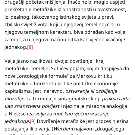
drugačiji početak mišljenja. Inače ne bi moglo uspjeti
prekretanje metafizike iz onostranosti u ovostranost,
iz idealnog, takozvanog istinskog svijeta u pravi,
zbiljski svijet života, koji u njegovoj temeljnoj crti, u
njegovu temeljnom karakteru biva određen kao volja
za moć, a u njegovu načinu bitka kao vječno vraćanje
jednakog.
[8]
Valja jasno razlikovati dvoje: dovršenje i kraj
metafizike. Temeljni Sutlićev pojam, kojim dospijeva do
nove „ontologijske formule“ za Marxovu kritiku
metafizike u horizontu kritike političke ekonomije
kapitalizma, jest, naravno,
ostvarenje ili ozbiljenje
filozofije.
Ta formula je sintagmatski sklop
praksa rada
kao znanstvena povijest
i njezina je misaona analogija
u Nietzschea
volja za moć kao vječno vraćanje
jednakoga.
[9]
Dovršenje metafizike jest proces njezina
postajanja ili bivanja (
Werden
) najavom „drugačijega