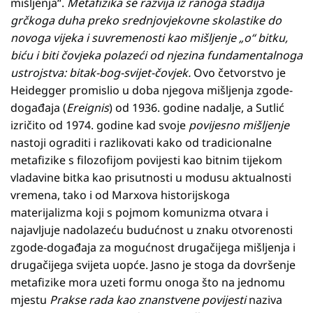
mišljenja“.
Metafizika se razvija iz ranoga stadija
grčkoga duha preko srednjovjekovne skolastike do
novoga vijeka i suvremenosti kao mišljenje „o“ bitku,
biću i biti čovjeka polazeći od njezina fundamentalnoga
ustrojstva: bitak-bog-svijet-čovjek.
Ovo četvorstvo je
Heidegger promislio u doba njegova mišljenja zgode-
događaja (
Ereignis
) od 1936. godine nadalje, a Sutlić
izričito od 1974. godine kad svoje
povijesno mišljenje
nastoji ograditi i razlikovati kako od tradicionalne
metafizike s filozofijom povijesti kao bitnim tijekom
vladavine bitka kao prisutnosti u modusu aktualnosti
vremena, tako i od Marxova historijskoga
materijalizma koji s pojmom komunizma otvara i
najavljuje nadolazeću budućnost u znaku otvorenosti
zgode-događaja za mogućnost drugačijega mišljenja i
drugačijega svijeta uopće. Jasno je stoga da dovršenje
metafizike mora uzeti formu onoga što na jednomu
mjestu
Prakse rada kao znanstvene povijesti
naziva