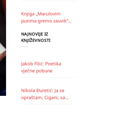
Knjiga „Marulovim
putima gremo zauvik“
predstavljena u
NAJNOVIJE IZ
Imotskom
KNJIŽEVNOSTI
Jakob Filić: Poetika
vječne pobune
Nikola Đuretić: Ja se
opraštam, Cigani, sa
vama