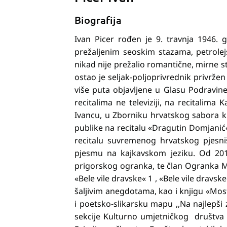
Biografija
Ivan Picer rođen je 9. travnja 1946. 
prežaljenim seoskim stazama, petrole
nikad nije prežalio romantične, mirne s
ostao je seljak-poljoprivrednik privržen
više puta objavljene u Glasu Podravi
recitalima ne televiziji, na recitalim
Ivancu, u Zborniku hrvatskog sabora k
publike na recitalu «Dragutin Domjanić«
recitalu suvremenog hrvatskog pjesni
pjesmu na kajkavskom jeziku. Od 2013
prigorskog ogranka, te član Ogranka Ma
«Bele vile dravske« 1 , «Bele vile dravs
šaljivim anegdotama, kao i knjigu «Mos
i poetsko-slikarsku mapu ,,Na najlepši 
sekcije Kulturno umjetničkog društva