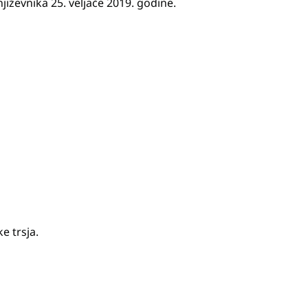
jiževnika 25. veljače 2019. godine.
e trsja.