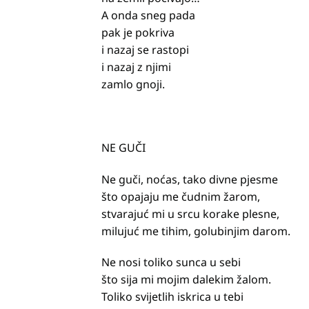
A onda sneg pada
pak je pokriva
i nazaj se rastopi
i nazaj z njimi
zamlo gnoji.
NE GUČI
Ne guči, noćas, tako divne pjesme
što opajaju me čudnim žarom,
stvarajuć mi u srcu korake plesne,
milujuć me tihim, golubinjim darom.
Ne nosi toliko sunca u sebi
što sija mi mojim dalekim žalom.
Toliko svijetlih iskrica u tebi