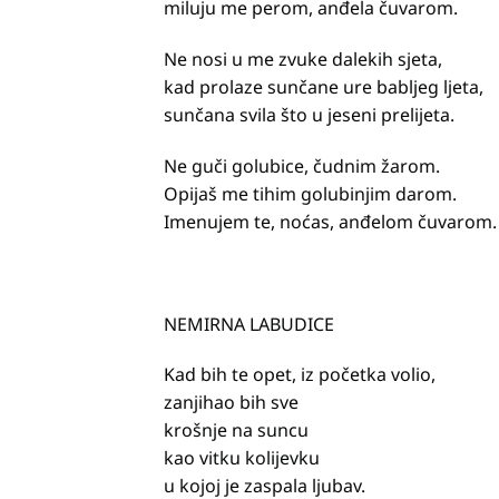
miluju me perom, anđela čuvarom.
Ne nosi u me zvuke dalekih sjeta,
kad prolaze sunčane ure babljeg ljeta,
sunčana svila što u jeseni prelijeta.
Ne guči golubice, čudnim žarom.
Opijaš me tihim golubinjim darom.
Imenujem te, noćas, anđelom čuvarom.
NEMIRNA LABUDICE
Kad bih te opet, iz početka volio,
zanjihao bih sve
krošnje na suncu
kao vitku kolijevku
u kojoj je zaspala ljubav.