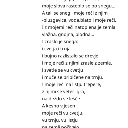
moje slova rasteplo se po snegu…
A tali se sneg i moje reči z njim
-bluzgavica, voda,blato i moje reči.
I z mojemi reči natoplena je zemla,
vlažna, gnojna, plodna…
I zraslo je snega:
i cvetja i trnja
i bujno razlistalo se drevje
i moje reči z njimi zrasle z zemle.
i svetle se vu cvetju
i muče se pripičene na trnju.
I moje reči na listju trepere,
z njimi se veter igra,
na deždu se lešče…
A kesno v jesen
moje reči vu cvetju,
vu trnju, vu listju
na zemli počivajo…