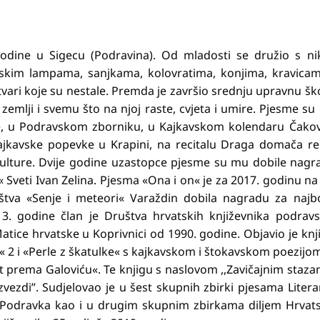
godine u Sigecu (Podravina). Od mladosti se družio s ni
jskim lampama, sanjkama, kolovratima, konjima, kravica
tvari koje su nestale. Premda je završio srednju upravnu šk
 zemlji i svemu što na njoj raste, cvjeta i umire. Pjesme s
ne, u Podravskom zborniku, u Kajkavskom kolendaru Čakov
a Kajkavske popevke u Krapini, na recitalu Draga domača r
ulture. Dvije godine uzastopce pjesme su mu dobile nagr
 Sveti Ivan Zelina. Pjesma «Ona i on« je za 2017. godinu na
štva «Senje i meteori« Varaždin dobila nagradu za najbo
. godine član je Društva hrvatskih književnika podravs
tice hrvatske u Koprivnici od 1990. godine. Objavio je knj
ke« 2 i «Perle z škatulke« s kajkavskom i štokavskom poezijo
t prema Galoviću«. Te knjigu s naslovom ,,Zavičajnim staz
zvezdi”. Sudjelovao je u šest skupnih zbirki pjesama Liter
 Podravka kao i u drugim skupnim zbirkama diljem Hrvats