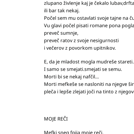
zlupano živlenje kaj je čekalo lubav,drfta
ili bar tak nekaj.
Počel sem mu ostavlati svoje tajne na č
Vu glavi počel pisati romane pona pogla
preveč sumnje,
preveč ratov z svoje nesigurnosti
i večerov z povorkom upitnikov.
E, da je mladost mogla mudreše stareti.
I samo se smejati.smejati se semu.
Morti bi se nekaj nafčil…
Morti mefkeše se nasloniti na njegve ši
pleča i lepše zlejati joči na tinto z njeg
MOJE REČI
Mefki sneg fpija moje reči,