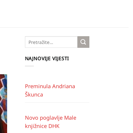
NAJNOVIJE VIJESTI
Preminula Andriana
Škunca
Novo poglavlje Male
knjižnice DHK