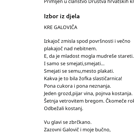
Primljen u članstvo Društva hrvatskih kn
Izbor iz djela
KRE GALOVIČA
Izkajoč zmisla spod površnosti i večno
plakajoč nad nebitnem.
E, da je mladost mogla mudreše stareti.
I samo se smejati,smejati…
Smejati se semu,mesto plakati.
Kakva je to bila žofka slastičarnica!
Pona cukora i pona neznanja.
Jeden grozd,pijar vina, pojnva kostanja.
Šetnja vetrovitem bregom. Čkomeče rok
Odbežali kostanj.
Vu glavi se zbrčkano.
Zazovni Galovič i moje bučno,