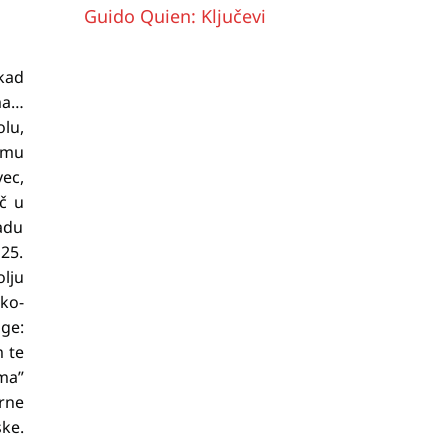
Guido Quien: Ključevi
kad
ma…
olu,
u mu
ec,
eč u
adu
 25.
lju
ko-
ige:
m te
ama”
arne
ke.