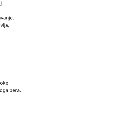
j
uvanje.
vlja,
roke
ovoga pera.