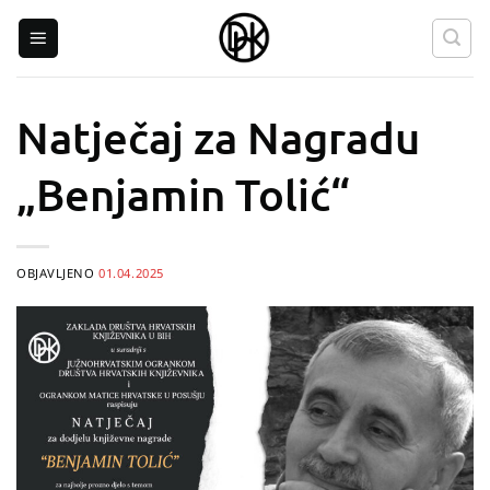
Skip
to
content
Natječaj za Nagradu
„Benjamin Tolić“
OBJAVLJENO
01.04.2025