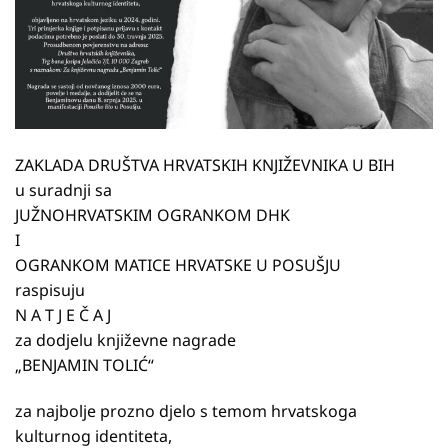
ZAKLADA DRUŠTVA HRVATSKIH KNJIŽEVNIKA U BIH
u suradnji sa
JUŽNOHRVATSKIM OGRANKOM DHK
I
OGRANKOM MATICE HRVATSKE U POSUŠJU
raspisuju
N A T J E Č A J
za dodjelu književne nagrade
„BENJAMIN TOLIĆ“
za najbolje prozno djelo s temom hrvatskoga
kulturnog identiteta,