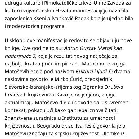
udruga kulture i Rimokatoličke crkve. Uime Zavoda za
kulturu vojvođanskih Hrvata manifestaciji je nazočila
zaposlenica Ksenija Ivanković Radak koja je ujedno bila
i moderatorica programa.
U sklopu ove manifestacije redovito se objavljuju nove
knjige. Ove godine to su:
Antun Gustav Matoš kao
nadahnuće 3
, koja je rezultat novog natječaja za
najbolju kratku priču inspiriranu Matošem te knjiga
Matoševih eseja pod nazivom
Kultura i ljudi
. O dvama
naslovima govorio je Mirko Ćurić, predsjednik
Slavonsko-baranjsko-srijemskog Ogranka Društva
hrvatskih književnika. Kako je ocijenjeno, knjige
aktualiziraju Matoševo djelo i dovode ga u suvremeni
kontekst, pokazujući kako ga treba iznova čitati.
Znanstvena suradnica u Institutu za umetnost i
književnost u Beogradu dr. sc. Iva Tešić govorila je o
Matoševu značaju za srpsku književnost. Ulomke iz