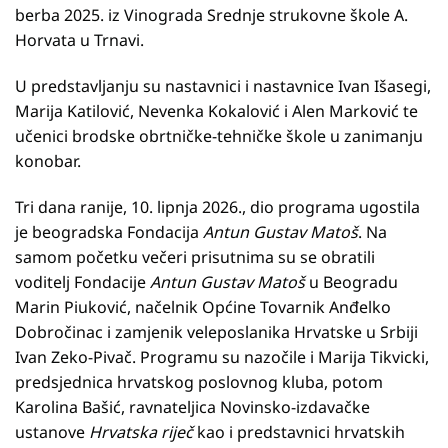
berba 2025. iz Vinograda Srednje strukovne škole A.
Horvata u Trnavi.
U predstavljanju su nastavnici i nastavnice Ivan Išasegi,
Marija Katilović, Nevenka Kokalović i Alen Marković te
učenici brodske obrtničke-tehničke škole u zanimanju
konobar.
Tri dana ranije, 10. lipnja 2026., dio programa ugostila
je beogradska Fondacija
Antun Gustav Matoš
. Na
samom početku večeri prisutnima su se obratili
voditelj Fondacije
Antun Gustav Matoš
u Beogradu
Marin Piuković, načelnik Općine Tovarnik Anđelko
Dobročinac i zamjenik veleposlanika Hrvatske u Srbiji
Ivan Zeko-Pivač. Programu su nazočile i Marija Tikvicki,
predsjednica hrvatskog poslovnog kluba, potom
Karolina Bašić, ravnateljica Novinsko-izdavačke
ustanove
Hrvatska riječ
kao i predstavnici hrvatskih