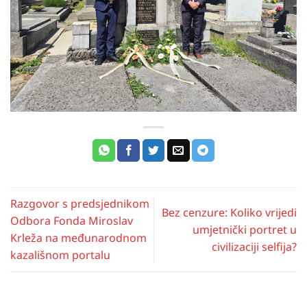
Razgovor s predsjednikom
Bez cenzure: Koliko vrijedi
Odbora Fonda Miroslav
umjetnički portret u
Krleža na međunarodnom
civilizaciji selfija?
kazališnom portalu