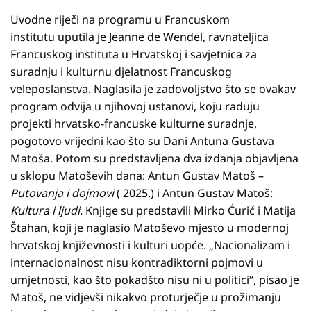
Uvodne riječi na programu u Francuskom
institutu uputila je Jeanne de Wendel, ravnateljica
Francuskog instituta u Hrvatskoj i savjetnica za
suradnju i kulturnu djelatnost Francuskog
veleposlanstva. Naglasila je zadovoljstvo što se ovakav
program odvija u njihovoj ustanovi, koju raduju
projekti hrvatsko-francuske kulturne suradnje,
pogotovo vrijedni kao što su Dani Antuna Gustava
Matoša. Potom su predstavljena dva izdanja objavljena
u sklopu Matoševih dana: Antun Gustav Matoš –
Putovanja i dojmovi
( 2025.) i Antun Gustav Matoš:
Kultura i ljudi
. Knjige su predstavili Mirko Ćurić i Matija
Štahan, koji je naglasio Matoševo mjesto u modernoj
hrvatskoj književnosti i kulturi uopće. „Nacionalizam i
internacionalnost nisu kontradiktorni pojmovi u
umjetnosti, kao što pokadšto nisu ni u politici“, pisao je
Matoš, ne vidjevši nikakvo proturječje u prožimanju