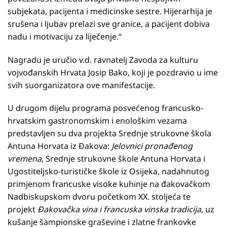
subjekata, pacijenta i medicinske sestre. Hijerarhija je
srušena i ljubav prelazi sve granice, a pacijent dobiva
nadu i motivaciju za liječenje.“
Nagradu je uručio v.d. ravnatelj Zavoda za kulturu
vojvođanskih Hrvata Josip Bako, koji je pozdravio u ime
svih suorganizatora ove manifestacije.
U drugom dijelu programa posvećenog francusko-
hrvatskim gastronomskim i enološkim vezama
predstavljen su dva projekta Srednje strukovne škola
Antuna Horvata iz Đakova:
Jelovnici pronađenog
vremena
, Srednje strukovne škole Antuna Horvata i
Ugostiteljsko-turističke škole iz Osijeka, nadahnutog
primjenom francuske visoke kuhinje na đakovačkom
Nadbiskupskom dvoru početkom XX. stoljeća te
projekt
Đakovačka vina i francuska vinska tradicija
, uz
kušanje šampionske graševine i zlatne frankovke