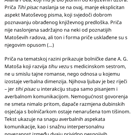
Priča
Tihi pisac
naslanja se na ovaj, manje eksplicitan
aspekt Matoševog pisma, koji svjedoči dobrom
poznavanju obrađenog književnog predloška. Priča
nije naslonjena sadržajno na neki od poznatijih
Matoševih radova, ali ton i forma priče usklađene su s
njegovim opusom (…)
Priča na tematskoj razini prikazuje bolničke dane A. G.
Matoša koji razvija
tihu vezu
s medicinskom sestrom,
ne u smislu tajne romanse, nego odnosa u kojemu
izostaje verbalna dimenzija. Njihova ljubav je bez riječi
– jer
tihi pisac
u interakciju stupa samo pisanjem i
averbalnom komunikacijom. Nemogućnost govorenja
ne smeta nimalo pritom, dapače razmjena dubinskih
osjećaja s bolničarkom ostaje nenarušena tom tišinom.
Tekst ukazuje na snagu averbalnih aspekata
komunikacije, kao i snažnu interpersonalnu
povezanost između dvaju prividno nespojivih