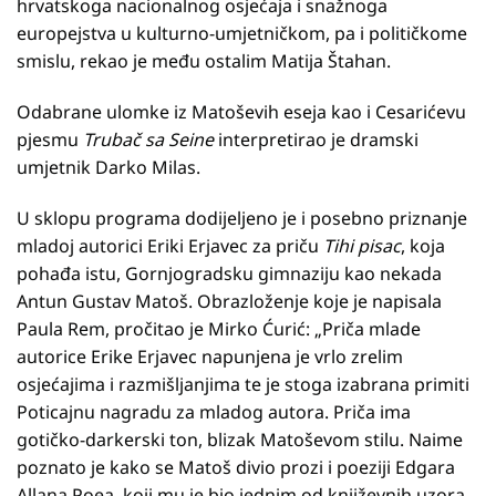
hrvatskoga nacionalnog osjećaja i snažnoga
europejstva u kulturno-umjetničkom, pa i političkome
smislu, rekao je među ostalim Matija Štahan.
Odabrane ulomke iz Matoševih eseja kao i Cesarićevu
pjesmu
Trubač sa Seine
interpretirao je dramski
umjetnik Darko Milas.
U sklopu programa dodijeljeno je i posebno priznanje
mladoj autorici Eriki Erjavec za priču
Tihi pisac
, koja
pohađa istu, Gornjogradsku gimnaziju kao nekada
Antun Gustav Matoš. Obrazloženje koje je napisala
Paula Rem, pročitao je Mirko Ćurić: „Priča mlade
autorice Erike Erjavec napunjena je vrlo zrelim
osjećajima i razmišljanjima te je stoga izabrana primiti
Poticajnu nagradu za mladog autora. Priča ima
gotičko-darkerski ton, blizak Matoševom stilu. Naime
poznato je kako se Matoš divio prozi i poeziji Edgara
Allana Poea, koji mu je bio jednim od književnih uzora.