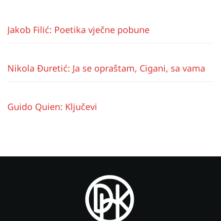
Jakob Filić: Poetika vječne pobune
Nikola Đuretić: Ja se opraštam, Cigani, sa vama
Guido Quien: Ključevi